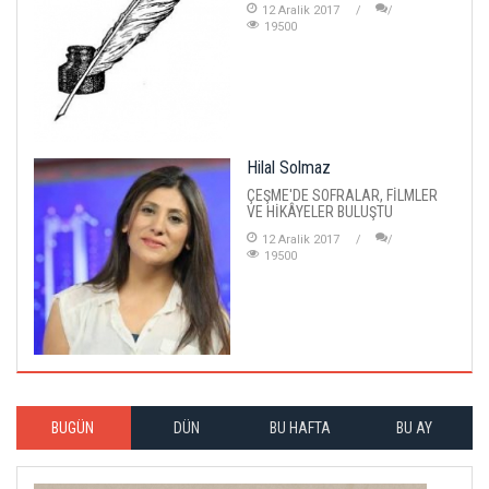
12 Aralik 2017
19500
Hilal Solmaz
ÇEŞME'DE SOFRALAR, FİLMLER
VE HİKÂYELER BULUŞTU
12 Aralik 2017
19500
BUGÜN
DÜN
BU HAFTA
BU AY