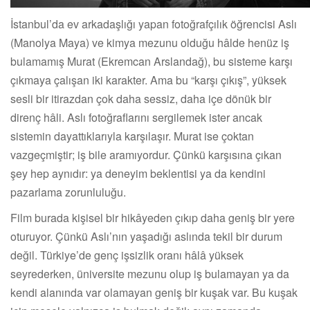
İstanbul’da ev arkadaşlığı yapan fotoğrafçılık öğrencisi Aslı
(Manolya Maya) ve kimya mezunu olduğu hâlde henüz iş
bulamamış Murat (Ekremcan Arslandağ), bu sisteme karşı
çıkmaya çalışan iki karakter. Ama bu “karşı çıkış”, yüksek
sesli bir itirazdan çok daha sessiz, daha içe dönük bir
direnç hâli. Aslı fotoğraflarını sergilemek ister ancak
sistemin dayattıklarıyla karşılaşır. Murat ise çoktan
vazgeçmiştir; iş bile aramıyordur. Çünkü karşısına çıkan
şey hep aynıdır: ya deneyim beklentisi ya da kendini
pazarlama zorunluluğu.
Film burada kişisel bir hikâyeden çıkıp daha geniş bir yere
oturuyor. Çünkü Aslı’nın yaşadığı aslında tekil bir durum
değil. Türkiye’de genç işsizlik oranı hâlâ yüksek
seyrederken, üniversite mezunu olup iş bulamayan ya da
kendi alanında var olamayan geniş bir kuşak var. Bu kuşak