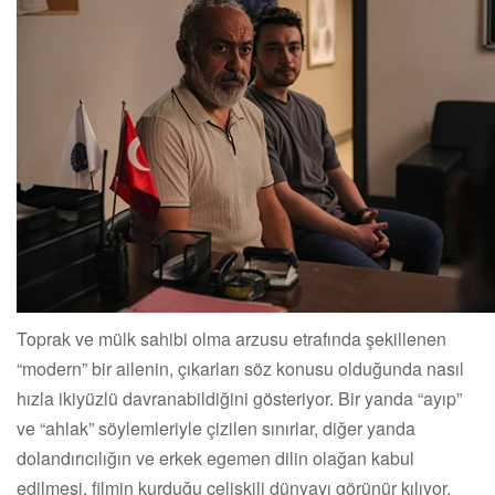
Toprak ve mülk sahibi olma arzusu etrafında şekillenen
“modern” bir ailenin, çıkarları söz konusu olduğunda nasıl
hızla ikiyüzlü davranabildiğini gösteriyor. Bir yanda “ayıp”
ve “ahlak” söylemleriyle çizilen sınırlar, diğer yanda
dolandırıcılığın ve erkek egemen dilin olağan kabul
edilmesi, filmin kurduğu çelişkili dünyayı görünür kılıyor.