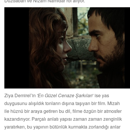
Düzdaban ve Nizam Namidar rol alıyor.
Ziya Demirel’in
'En Güzel Cenaze Şarkıları
' ise yas
duygusunu alışıldık tonların dışına taşıyan bir film. Mizah
ile hüznü bir araya getiren bu dil, filme özgün bir atmosfer
kazandırıyor. Parçalı anlatı yapısı zaman zaman zenginlik
yaratırken, bu yapının bütünlük kurmakta zorlandığı anlar