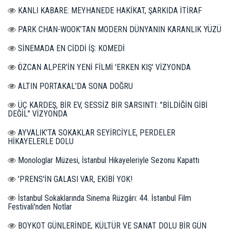
KANLI KABARE: MEYHANEDE HAKİKAT, ŞARKIDA İTİRAF
PARK CHAN-WOOK’TAN MODERN DÜNYANIN KARANLIK YÜZÜ
SİNEMADA EN CİDDİ İŞ: KOMEDİ
ÖZCAN ALPER'İN YENİ FİLMİ 'ERKEN KIŞ' VİZYONDA
ALTIN PORTAKAL'DA SONA DOĞRU
ÜÇ KARDEŞ, BİR EV, SESSİZ BİR SARSINTI: "BİLDİĞİN GİBİ
DEĞİL" VİZYONDA
AYVALIK'TA SOKAKLAR SEYİRCİYLE, PERDELER
HİKAYELERLE DOLU
Monologlar Müzesi, İstanbul Hikayeleriyle Sezonu Kapattı
'PRENS'İN GALASI VAR, EKİBİ YOK!
İstanbul Sokaklarında Sinema Rüzgârı: 44. İstanbul Film
Festivali'nden Notlar
BOYKOT GÜNLERİNDE, KÜLTÜR VE SANAT DOLU BİR GÜN