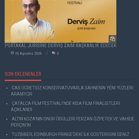
PORTAKAL JÜRİSİNE DERVİŞ ZAİM BAŞKANLIK EDECEK
05 Agustos 2026
0
SON EKLENENLER
CAS ÜCRETSİZ KONSERVATUVARLA SAHNENİN YENİ YÜZLERİ
ARANIYOR
ÇATALCA FİLM FESTİVALİ'NDE KISA FİLM FİNALİSTLERİ
AÇIKLANDI
ALTIN KOZA'NIN ONUR ÖDÜLLERİ FERZAN ÖZPETEK VE VAHİDE
PERÇİN'İN
TUZBİBER, EDİNBURGH FRİNGE'DEKİ İLK GÖSTERİSİNİ DENİZ