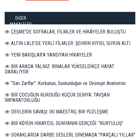
DİĞER
MAKALELER
ÇEŞME'DE SOFRALAR, FİLMLER VE HİKÂYELER BULUŞTU
ALTIN LALE'DE YERLİ FİLMLER: ŞEHRİN KIYISI, SUYUN ALTI
YENİ BAKIŞLAR'A YANSIYAN HİKAYELER
BİR ARADA YALNIZ: BİNALAR YÜKSELDİKÇE HAYAT
DARALIYOR
“Sarı Zarflar”: Korkunun, Suskunluğun ve Direnişin Anatomisi
BİR ÇOCUĞUN KURDUĞU KÜÇÜK DÜNYA: TAVŞAN
İMPARATORLUĞU
DEVLERİN SAVAŞI: İKİ MAESTRO, BİR YÜZLEŞME
BİR KÖYÜN HİKAYESİ, DÜNYANIN GERÇEĞİ: "KURTULUŞ"
SOKAKLARDA DARBE SESLERİ, SİNEMADA "PARÇALI YILLAR"