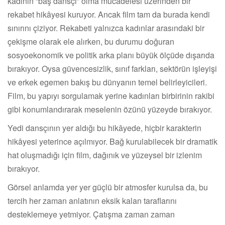
kadının “baş dansçı” olma mücadelesi üzerinden bir
rekabet hikâyesi kuruyor. Ancak film tam da burada kendi
sınırını çiziyor. Rekabeti yalnızca kadınlar arasındaki bir
çekişme olarak ele alırken, bu durumu doğuran
sosyoekonomik ve politik arka planı büyük ölçüde dışarıda
bırakıyor. Oysa güvencesizlik, sınıf farkları, sektörün işleyişi
ve erkek egemen bakış bu dünyanın temel belirleyicileri.
Film, bu yapıyı sorgulamak yerine kadınları birbirinin rakibi
gibi konumlandırarak meselenin özünü yüzeyde bırakıyor.
Yedi dansçının yer aldığı bu hikâyede, hiçbir karakterin
hikâyesi yeterince açılmıyor. Bağ kurulabilecek bir dramatik
hat oluşmadığı için film, dağınık ve yüzeysel bir izlenim
bırakıyor.
Görsel anlamda yer yer güçlü bir atmosfer kurulsa da, bu
tercih her zaman anlatının eksik kalan taraflarını
desteklemeye yetmiyor. Çatışma zaman zaman