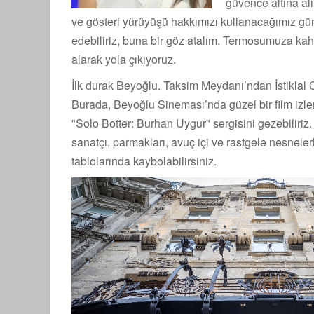
güvence altına al
ve gösteri yürüyüşü hakkımızı kullanacağımız gün
edebiliriz, buna bir göz atalım. Termosumuza ka
alarak yola çıkıyoruz.
İlk durak Beyoğlu. Taksim Meydanı’ndan İstiklal C
Burada, Beyoğlu Sineması’nda güzel bir film izle
"Solo Botter: Burhan Uygur" sergisini gezebiliriz
sanatçı, parmakları, avuç içi ve rastgele nesnele
tablolarında kaybolabilirsiniz.