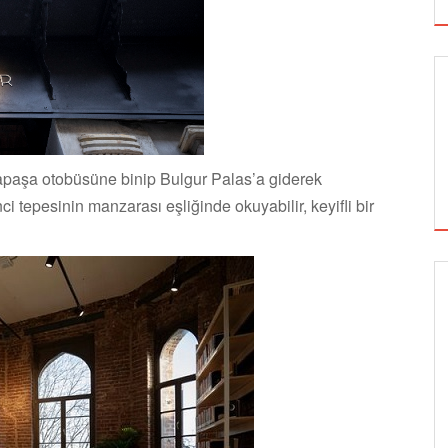
aşa otobüsüne binip Bulgur Palas’a giderek
i tepesinin manzarası eşliğinde okuyabilir, keyifli bir
SİNEMA
ALTIN KOZA'NIN ONUR ÖDÜLLERİ FERZAN
ÖZPETEK VE VAHİDE PERÇİN'İN