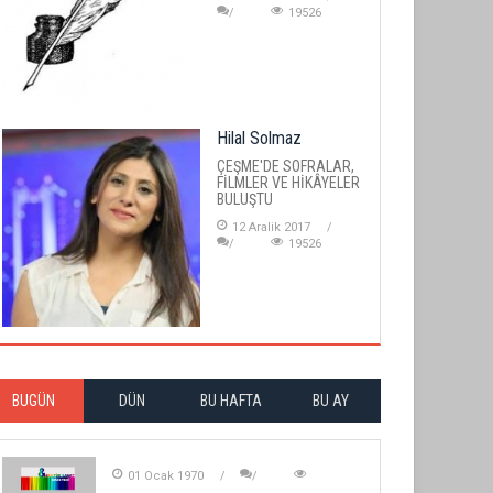
19526
Hilal Solmaz
ÇEŞME'DE SOFRALAR,
FİLMLER VE HİKÂYELER
BULUŞTU
12 Aralik 2017
19526
BUGÜN
DÜN
BU HAFTA
BU AY
01 Ocak 1970