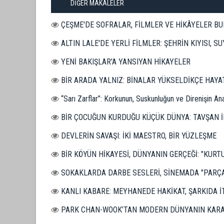
DİĞER MAKALELER
ÇEŞME'DE SOFRALAR, FİLMLER VE HİKÂYELER B
ALTIN LALE'DE YERLİ FİLMLER: ŞEHRİN KIYISI, SU
YENİ BAKIŞLAR'A YANSIYAN HİKAYELER
BİR ARADA YALNIZ: BİNALAR YÜKSELDİKÇE HAYA
“Sarı Zarflar”: Korkunun, Suskunluğun ve Direnişin An
BİR ÇOCUĞUN KURDUĞU KÜÇÜK DÜNYA: TAVŞAN
DEVLERİN SAVAŞI: İKİ MAESTRO, BİR YÜZLEŞME
BİR KÖYÜN HİKAYESİ, DÜNYANIN GERÇEĞİ: "KURT
SOKAKLARDA DARBE SESLERİ, SİNEMADA "PARÇA
KANLI KABARE: MEYHANEDE HAKİKAT, ŞARKIDA İ
PARK CHAN-WOOK’TAN MODERN DÜNYANIN KARA