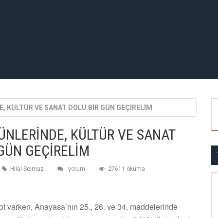
, KÜLTÜR VE SANAT DOLU BİR GÜN GEÇİRELİM
ÜNLERİNDE, KÜLTÜR VE SANAT
 GÜN GEÇİRELİM
Hilal Solmaz
yorum
27611 okuma
t varken, Anayasa’nın 25., 26. ve 34. maddelerinde