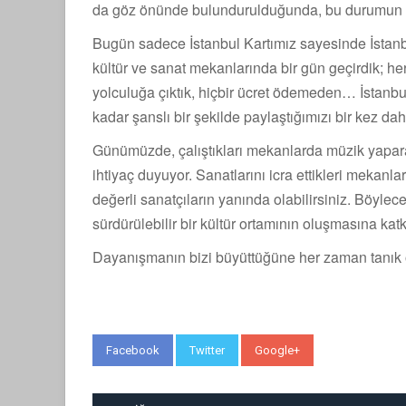
da göz önünde bulundurulduğunda, bu durumun b
Bugün sadece İstanbul Kartımız sayesinde İstanb
kültür ve sanat mekanlarında bir gün geçirdik; he
yolculuğa çıktık, hiçbir ücret ödemeden… İstanbul'
kadar şanslı bir şekilde paylaştığımızı bir kez daha
Günümüzde, çalıştıkları mekanlarda müzik yapar
ihtiyaç duyuyor. Sanatlarını icra ettikleri mekanla
değerli sanatçıların yanında olabilirsiniz. Böylec
sürdürülebilir bir kültür ortamının oluşmasına ka
Dayanışmanın bizi büyüttüğüne her zaman tanık
Facebook
Twitter
Google+
WhatsApp