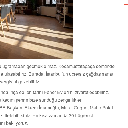
ne’ye uğramadan geçmek olmaz. Kocamustafapaşa semtinde
 ulaşabiliriz. Burada, İstanbul’un ücretsiz çağdaş sanat
ergisini gezebiliriz.
ında inşa edilen tarihi Fener Evleri’ni ziyaret edebiliriz.
u kadim şehrin bize sunduğu zenginlikleri
İBB Başkanı Ekrem İmamoğlu, Murat Ongun, Mahir Polat
zı iletebilirsiniz. En kısa zamanda 301 öğrenci
ını bekliyoruz.