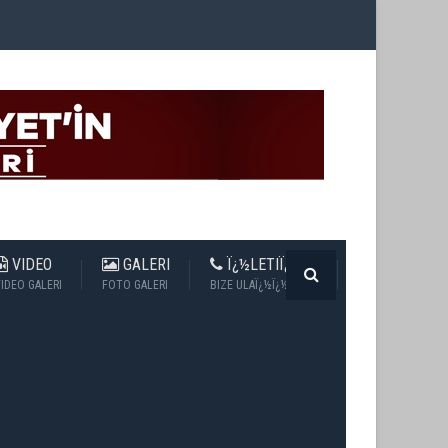
VIDEO
GALERI
Ï¿½LETIÏ¿½IM
IDEO GALERI
FOTO GALERI
BIZE ULAÏ¿½Ï¿½N