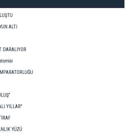
ULUŞTU
YUN ALTI
T DARALIYOR
atomisi
 İMPARATORLUĞU
ULUŞ"
LI YILLAR"
TİRAF
NLIK YÜZÜ