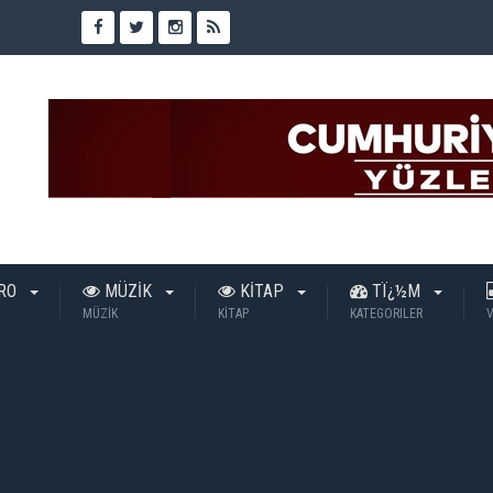
TRO
MÜZİK
KİTAP
TÏ¿½M
MÜZİK
KİTAP
KATEGORILER
V