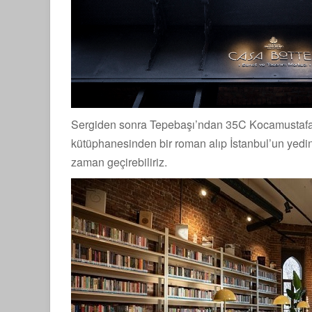
Sergiden sonra Tepebaşı’ndan 35C Kocamustafap
kütüphanesinden bir roman alıp İstanbul’un yedinc
zaman geçirebiliriz.