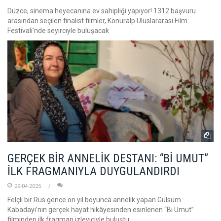
Düzce, sinema heyecanına ev sahipliği yapıyor! 1312 başvuru
arasından seçilen finalist filmler, Konuralp Uluslararası Film
Festivali’nde seyirciyle buluşacak
GERÇEK BİR ANNELİK DESTANI: “Bİ UMUT”
İLK FRAGMANIYLA DUYGULANDIRDI
29-04-2025
Felçli bir Rus gence on yıl boyunca annelik yapan Gülsüm
Kabadayı’nın gerçek hayat hikâyesinden esinlenen “Bi Umut”
filminden ilk fragman izleyiciyle buluştu