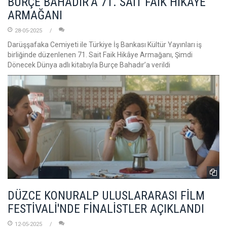
BURÇE BAHADIR’A 71. SAİT FAİK HİKAYE
ARMAĞANI
28-05-2025
Darüşşafaka Cemiyeti ile Türkiye İş Bankası Kültür Yayınları iş
birliğinde düzenlenen 71. Sait Faik Hikâye Armağanı, Şimdi
Dönecek Dünya adlı kitabıyla Burçe Bahadır’a verildi
DÜZCE KONURALP ULUSLARARASI FİLM
FESTİVALİ'NDE FİNALİSTLER AÇIKLANDI
12-05-2025