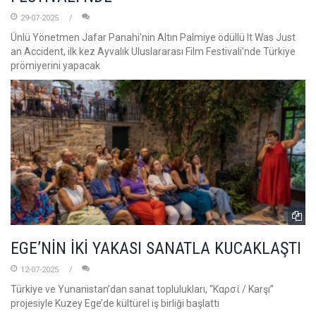
29-07-2025
Ünlü Yönetmen Jafar Panahi'nin Altın Palmiye ödüllü It Was Just
an Accident, ilk kez Ayvalık Uluslararası Film Festivali’nde Türkiye
prömiyerini yapacak
EGE’NİN İKİ YAKASI SANATLA KUCAKLAŞTI
12-07-2025
Türkiye ve Yunanistan’dan sanat toplulukları, “Καρσί / Karşı”
projesiyle Kuzey Ege’de kültürel iş birliği başlattı