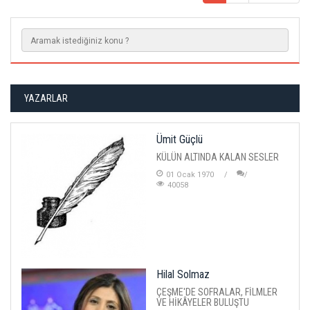
YAZARLAR
Ümit Güçlü
KÜLÜN ALTINDA KALAN SESLER
01 Ocak 1970
40058
Hilal Solmaz
ÇEŞME'DE SOFRALAR, FİLMLER
VE HİKÂYELER BULUŞTU