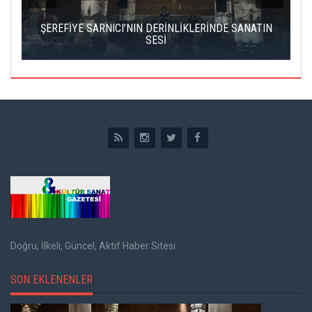
ICI’NIN DERİNLİKLERİNDE SANATIN
ÇATALCA FİLM FESTİVALİ
SESİ
AKS
Doğru, İlkeli, Güncel, Aktif Haber Sitesi
SON EKLENENLER