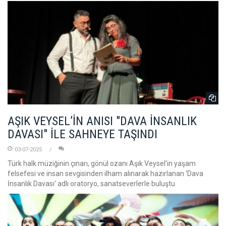
AŞIK VEYSEL’İN ANISI "DAVA İNSANLIK
DAVASI" İLE SAHNEYE TAŞINDI
03-07-2025
Türk halk müziğinin çınarı, gönül ozanı Aşık Veysel’in yaşam
felsefesi ve insan sevgisinden ilham alınarak hazırlanan 'Dava
İnsanlık Davası' adlı oratoryo, sanatseverlerle buluştu