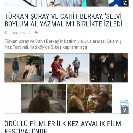
TÜRKAN ŞORAY VE CAHİT BERKAY, 'SELVİ
BOYLUM AL YAZMALIM’I BİRLİKTE İZLEDİ
09-08-2025
Türkan Şoray ve Cahit Berkay’ın katılımıyla Uluslararası Kalamış
Yaz Festivali, Kadıköy’de 5. kez kapılarını açtı
ÖDÜLLÜ FİLMLER İLK KEZ AYVALIK FİLM
FESTİVALİ’NDE