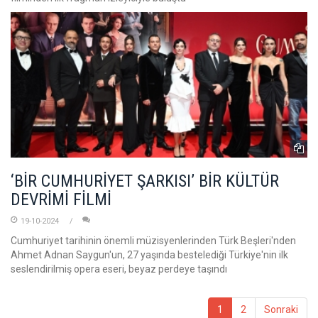
‘BİR CUMHURİYET ŞARKISI’ BİR KÜLTÜR
DEVRİMİ FİLMİ
19-10-2024
Cumhuriyet tarihinin önemli müzisyenlerinden Türk Beşleri'nden
Ahmet Adnan Saygun'un, 27 yaşında bestelediği Türkiye'nin ilk
seslendirilmiş opera eseri, beyaz perdeye taşındı
1
2
Sonraki