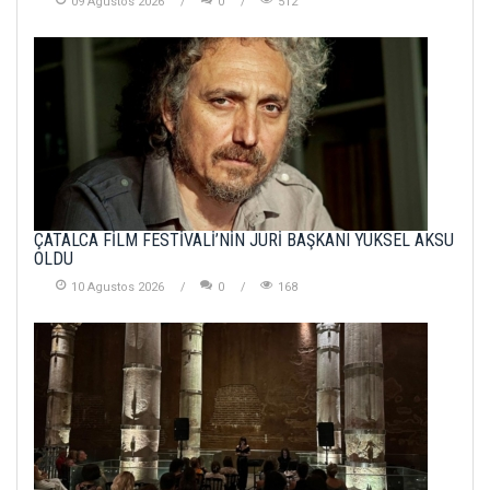
09 Agustos 2026
0
512
ÇATALCA FİLM FESTİVALİ’NİN JÜRİ BAŞKANI YÜKSEL AKSU
OLDU
10 Agustos 2026
0
168