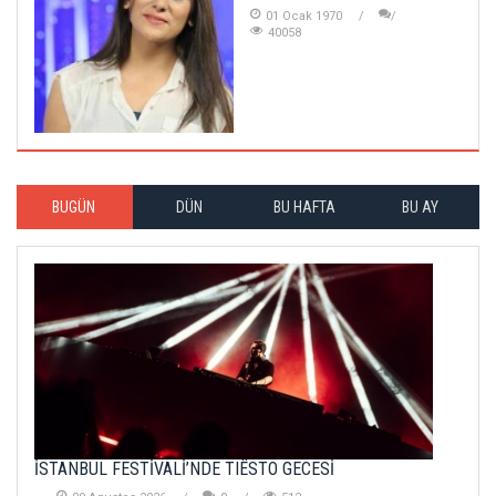
01 Ocak 1970
40058
BUGÜN
DÜN
BU HAFTA
BU AY
İSTANBUL FESTİVALİ’NDE TIËSTO GECESİ