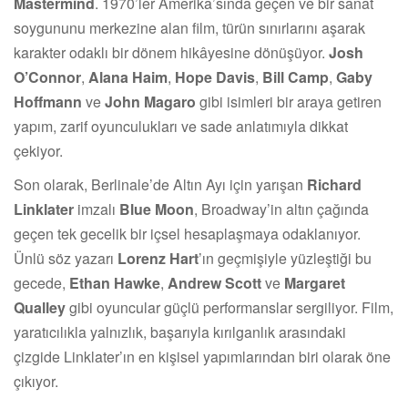
Mastermind
. 1970’ler Amerika’sında geçen ve bir sanat
soygununu merkezine alan film, türün sınırlarını aşarak
karakter odaklı bir dönem hikâyesine dönüşüyor.
Josh
O’Connor
,
Alana Haim
,
Hope Davis
,
Bill Camp
,
Gaby
Hoffmann
ve
John Magaro
gibi isimleri bir araya getiren
yapım, zarif oyunculukları ve sade anlatımıyla dikkat
çekiyor.
Son olarak, Berlinale’de Altın Ayı için yarışan
Richard
Linklater
imzalı
Blue Moon
, Broadway’in altın çağında
geçen tek gecelik bir içsel hesaplaşmaya odaklanıyor.
Ünlü söz yazarı
Lorenz Hart
’ın geçmişiyle yüzleştiği bu
gecede,
Ethan Hawke
,
Andrew Scott
ve
Margaret
Qualley
gibi oyuncular güçlü performanslar sergiliyor. Film,
yaratıcılıkla yalnızlık, başarıyla kırılganlık arasındaki
çizgide Linklater’ın en kişisel yapımlarından biri olarak öne
çıkıyor.