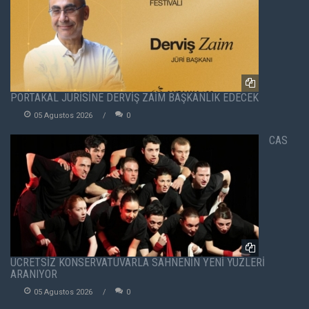
PORTAKAL JÜRİSİNE DERVİŞ ZAİM BAŞKANLIK EDECEK
05 Agustos 2026
0
CAS
ÜCRETSİZ KONSERVATUVARLA SAHNENİN YENİ YÜZLERİ
ARANIYOR
05 Agustos 2026
0