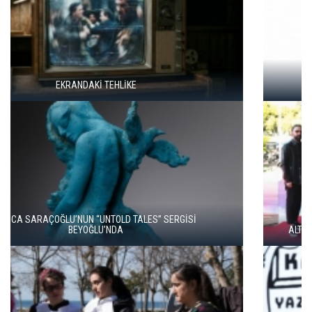
ÇOCUK HAKLARI GÜNÜ İÇİN DÜNYA SAHNE SANATLARI
İSTANBUL’DA
ALTIN PORTAKAL’DA VİCDANIN VE GERÇEĞİN PEŞİNDE İKİ FİLM