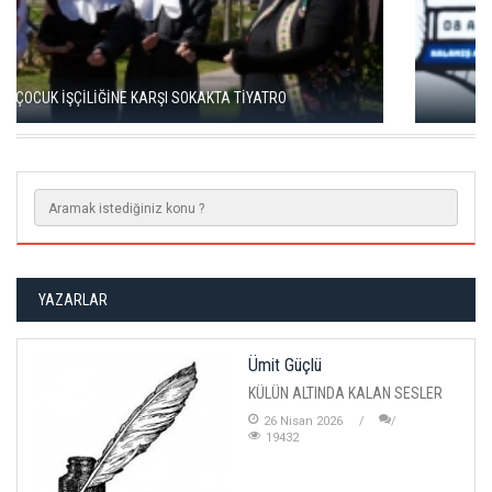
TÜRKAN ŞORAY VE CAHİT BERKAY, 'SELVİ BOYLUM AL
YAZMALIM’I BİRLİKTE İZLEDİ
YAZARLAR
Ümit Güçlü
KÜLÜN ALTINDA KALAN SESLER
26 Nisan 2026
19432