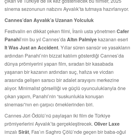
çıkan ve Türkiye’de ilk kez gösterilecek bu filmler, 2025
sinema sezonunun nabzını Ayvalık’ta tutmaya hazırlanıyor.
Cannes’dan Ayvalık’a Uzanan Yolculuk
Festivalin en dikkat çeken filmi, İranlı usta yönetmen
Cafer
Panahi
’nin bu yıl Cannes’da
Altın Palmiye
kazanan eseri
It Was Just an Accident
. Yıllar süren sansür ve yasakların
ardından Panahi’nin bizzat katılım gösterdiği Cannes’da
dünya prömiyerini yapan film, sıradan bir kasabada
yaşanan bir kazanın ardından suç, hafıza ve vicdan
arasında gelişen sarsıcı bir adalet arayışını merkezine
alıyor. Minimalist görselliği ve güçlü oyunculuklarıyla öne
çıkan yapım, Panahi’nin “suskunlukla konuşan
sineması”nın en çarpıcı örneklerinden biri.
Cannes Jüri Ödülü’nü paylaşan iki film de Türkiye
prömiyerlerini Ayvalık’ta gerçekleştirecek.
Oliver Laxe
imzalı
Sirât
, Fas’ın Saghro Çölü’nde geçen bir baba-oğul