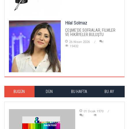
Hilal Solmaz
ÇEŞME'DE SOFRALAR, FİLMLER
VE HİKÂYELER BULUŞTU
26 Nisan 2026
19432
BUGÜN
DÜN
BU HAFTA
BU AY
01 Ocak 1970