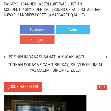
PALMIYE
#CANNES
#BERLI
#IT WAS JUST AN
,
,
,
ACCIDENT
#SEYIR DEFTERI
#SOUND OF FALLING
#ETHAN
,
,
,
HAWKE
#ANDREW SCOTT
#MARGARET QUALLEY
,
,
,
Facebook
Twitter
Google+
WhatsApp
EGE’NİN İKİ YAKASI SANATLA KUCAKLAŞTI
TÜRKAN ŞORAY VE CAHİT BERKAY, 'SELVİ BOYLUM AL
YAZMALIM’I BİRLİKTE İZLEDİ
ÇOCUK HABERLERI