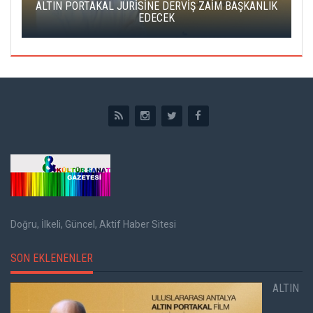
ALTIN PORTAKAL JÜRİSİNE DERVİŞ ZAİM BAŞKANLIK
C
EDECEK
Doğru, İlkeli, Güncel, Aktif Haber Sitesi
SON EKLENENLER
ALTIN