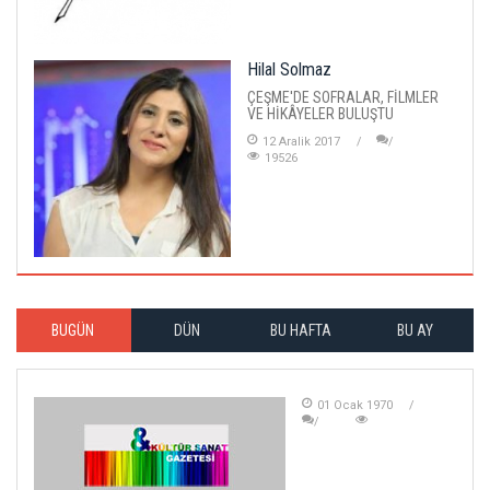
Hilal Solmaz
ÇEŞME'DE SOFRALAR, FİLMLER
VE HİKÂYELER BULUŞTU
12 Aralik 2017
19526
BUGÜN
DÜN
BU HAFTA
BU AY
01 Ocak 1970