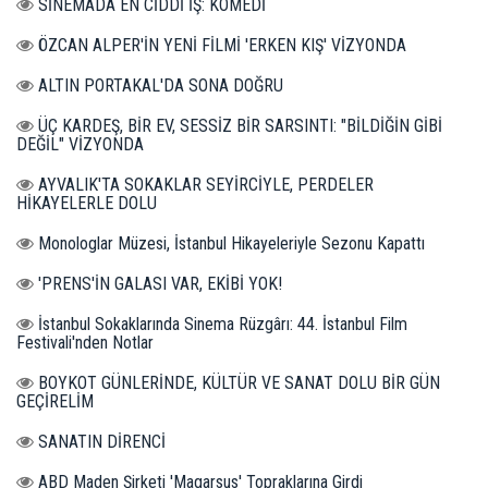
SİNEMADA EN CİDDİ İŞ: KOMEDİ
ÖZCAN ALPER'İN YENİ FİLMİ 'ERKEN KIŞ' VİZYONDA
ALTIN PORTAKAL'DA SONA DOĞRU
ÜÇ KARDEŞ, BİR EV, SESSİZ BİR SARSINTI: "BİLDİĞİN GİBİ
DEĞİL" VİZYONDA
AYVALIK'TA SOKAKLAR SEYİRCİYLE, PERDELER
HİKAYELERLE DOLU
Monologlar Müzesi, İstanbul Hikayeleriyle Sezonu Kapattı
'PRENS'İN GALASI VAR, EKİBİ YOK!
İstanbul Sokaklarında Sinema Rüzgârı: 44. İstanbul Film
Festivali'nden Notlar
BOYKOT GÜNLERİNDE, KÜLTÜR VE SANAT DOLU BİR GÜN
GEÇİRELİM
SANATIN DİRENCİ
ABD Maden Şirketi 'Magarsus' Topraklarına Girdi