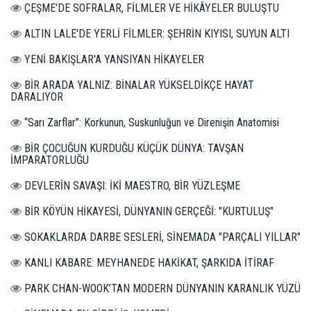
ÇEŞME'DE SOFRALAR, FİLMLER VE HİKÂYELER BULUŞTU
ALTIN LALE'DE YERLİ FİLMLER: ŞEHRİN KIYISI, SUYUN ALTI
YENİ BAKIŞLAR'A YANSIYAN HİKAYELER
BİR ARADA YALNIZ: BİNALAR YÜKSELDİKÇE HAYAT
DARALIYOR
“Sarı Zarflar”: Korkunun, Suskunluğun ve Direnişin Anatomisi
BİR ÇOCUĞUN KURDUĞU KÜÇÜK DÜNYA: TAVŞAN
İMPARATORLUĞU
DEVLERİN SAVAŞI: İKİ MAESTRO, BİR YÜZLEŞME
BİR KÖYÜN HİKAYESİ, DÜNYANIN GERÇEĞİ: "KURTULUŞ"
SOKAKLARDA DARBE SESLERİ, SİNEMADA "PARÇALI YILLAR"
KANLI KABARE: MEYHANEDE HAKİKAT, ŞARKIDA İTİRAF
PARK CHAN-WOOK’TAN MODERN DÜNYANIN KARANLIK YÜZÜ