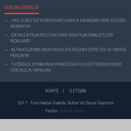
SON EKLENENLER
CAS ÜCRETSİZ KONSERVATUVARLA SAHNENİN YENİ YÜZLERİ
ARANIYOR
ÇATALCA FİLM FESTİVALİ'NDE KISA FİLM FİNALİSTLERİ
AÇIKLANDI
ALTIN KOZA'NIN ONUR ÖDÜLLERİ FERZAN ÖZPETEK VE VAHİDE
PERÇİN'İN
TUZBİBER, EDİNBURGH FRİNGE'DEKİ İLK GÖSTERİSİNİ DENİZ
GÖKTAŞ'LA YAPACAK
KÜNYE
İLETİŞİM
2017 - Tüm Hakları Saklıdır. Kültür Ve Sanat Gazetesi
Yazılım:
Network Yazılım