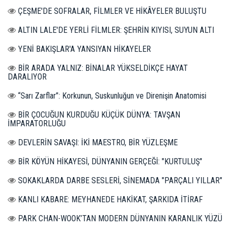
ÇEŞME'DE SOFRALAR, FİLMLER VE HİKÂYELER BULUŞTU
ALTIN LALE'DE YERLİ FİLMLER: ŞEHRİN KIYISI, SUYUN ALTI
YENİ BAKIŞLAR'A YANSIYAN HİKAYELER
BİR ARADA YALNIZ: BİNALAR YÜKSELDİKÇE HAYAT
DARALIYOR
“Sarı Zarflar”: Korkunun, Suskunluğun ve Direnişin Anatomisi
BİR ÇOCUĞUN KURDUĞU KÜÇÜK DÜNYA: TAVŞAN
İMPARATORLUĞU
DEVLERİN SAVAŞI: İKİ MAESTRO, BİR YÜZLEŞME
BİR KÖYÜN HİKAYESİ, DÜNYANIN GERÇEĞİ: "KURTULUŞ"
SOKAKLARDA DARBE SESLERİ, SİNEMADA "PARÇALI YILLAR"
KANLI KABARE: MEYHANEDE HAKİKAT, ŞARKIDA İTİRAF
PARK CHAN-WOOK’TAN MODERN DÜNYANIN KARANLIK YÜZÜ