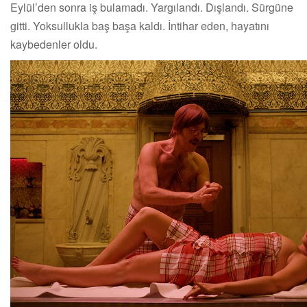
Eylül’den sonra iş bulamadı. Yargılandı. Dışlandı. Sürgüne
gitti. Yoksullukla baş başa kaldı. İntihar eden, hayatını
kaybedenler oldu.