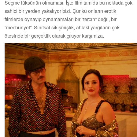
Seçme lüksünün olmaması. İşte film tam da bu noktada çok
sahici bir yerden yakalıyor bizi. Çünkü onların erotik
filmlerde oynayıp oynamamaları bir “tercih” değil, bir
“mecburiyet”. Sınıfsal sıkışmışlık, ahlaki yargıların çok
ötesinde bir gerçeklik olarak çıkıyor karşımıza.