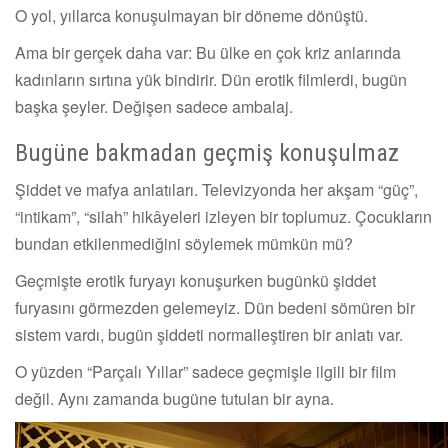
O yol, yıllarca konuşulmayan bir döneme dönüştü.
Ama bir gerçek daha var: Bu ülke en çok kriz anlarında
kadınların sırtına yük bindirir. Dün erotik filmlerdi, bugün
başka şeyler. Değişen sadece ambalaj.
Bugüne bakmadan geçmiş konuşulmaz
Şiddet ve mafya anlatıları. Televizyonda her akşam “güç”,
“intikam”, “silah” hikâyeleri izleyen bir toplumuz. Çocukların
bundan etkilenmediğini söylemek mümkün mü?
Geçmişte erotik furyayı konuşurken bugünkü şiddet
furyasını görmezden gelemeyiz. Dün bedeni sömüren bir
sistem vardı, bugün şiddeti normalleştiren bir anlatı var.
O yüzden “Parçalı Yıllar” sadece geçmişle ilgili bir film
değil. Aynı zamanda bugüne tutulan bir ayna.