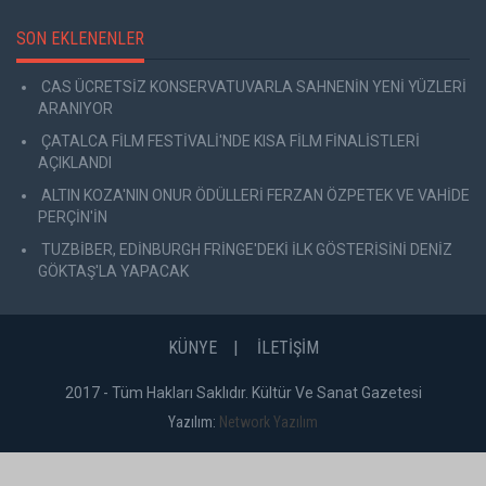
SON EKLENENLER
CAS ÜCRETSİZ KONSERVATUVARLA SAHNENİN YENİ YÜZLERİ
ARANIYOR
ÇATALCA FİLM FESTİVALİ'NDE KISA FİLM FİNALİSTLERİ
AÇIKLANDI
ALTIN KOZA'NIN ONUR ÖDÜLLERİ FERZAN ÖZPETEK VE VAHİDE
PERÇİN'İN
TUZBİBER, EDİNBURGH FRİNGE'DEKİ İLK GÖSTERİSİNİ DENİZ
GÖKTAŞ'LA YAPACAK
KÜNYE
İLETİŞİM
2017 - Tüm Hakları Saklıdır. Kültür Ve Sanat Gazetesi
Yazılım:
Network Yazılım