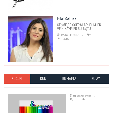
Hilal Solmaz
ÇEŞME'DE SOFRALAR, FİLMLER
VE HİKÂYELER BULUŞTU
12 Aralik 2017
19516
BUGÜN
DÜN
BU HAFTA
BU AY
01 Ocak 1970