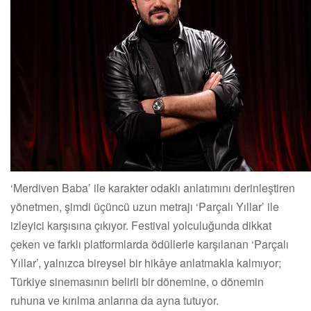
‘Merdiven Baba’ ile karakter odaklı anlatımını derinleştiren
yönetmen, şimdi üçüncü uzun metrajı ‘Parçalı Yıllar’ ile
izleyici karşısına çıkıyor. Festival yolculuğunda dikkat
çeken ve farklı platformlarda ödüllerle karşılanan ‘Parçalı
Yıllar’, yalnızca bireysel bir hikâye anlatmakla kalmıyor;
Türkiye sinemasının belirli bir dönemine, o dönemin
ruhuna ve kırılma anlarına da ayna tutuyor.