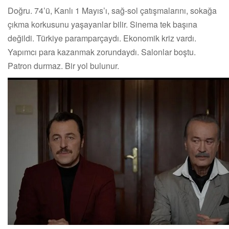
Doğru. 74’ü, Kanlı 1 Mayıs’ı, sağ-sol çatışmalarını, sokağa
çıkma korkusunu yaşayanlar bilir. Sinema tek başına
değildi. Türkiye paramparçaydı. Ekonomik kriz vardı.
Yapımcı para kazanmak zorundaydı. Salonlar boştu.
Patron durmaz. Bir yol bulunur.