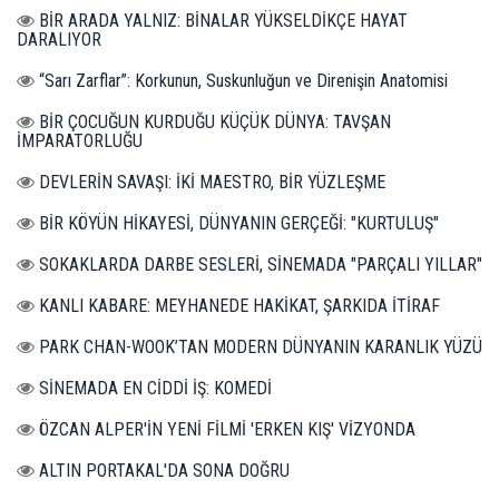
BİR ARADA YALNIZ: BİNALAR YÜKSELDİKÇE HAYAT
DARALIYOR
“Sarı Zarflar”: Korkunun, Suskunluğun ve Direnişin Anatomisi
BİR ÇOCUĞUN KURDUĞU KÜÇÜK DÜNYA: TAVŞAN
İMPARATORLUĞU
DEVLERİN SAVAŞI: İKİ MAESTRO, BİR YÜZLEŞME
BİR KÖYÜN HİKAYESİ, DÜNYANIN GERÇEĞİ: "KURTULUŞ"
SOKAKLARDA DARBE SESLERİ, SİNEMADA "PARÇALI YILLAR"
KANLI KABARE: MEYHANEDE HAKİKAT, ŞARKIDA İTİRAF
PARK CHAN-WOOK’TAN MODERN DÜNYANIN KARANLIK YÜZÜ
SİNEMADA EN CİDDİ İŞ: KOMEDİ
ÖZCAN ALPER'İN YENİ FİLMİ 'ERKEN KIŞ' VİZYONDA
ALTIN PORTAKAL'DA SONA DOĞRU