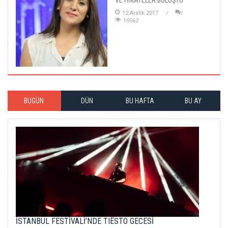
12 Aralik 2017
19562
BUGÜN
DÜN
BU HAFTA
BU AY
İSTANBUL FESTİVALİ’NDE TIËSTO GECESİ