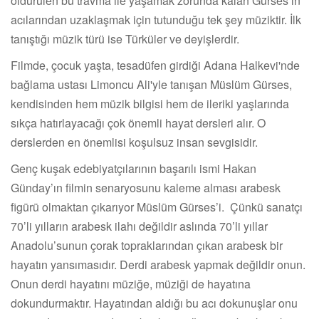
öldürülen bu travma ile yaşamak zorunda kalan Gürses’in
acılarından uzaklaşmak için tutunduğu tek şey müziktir. İlk
tanıştığı müzik türü ise Türküler ve deyişlerdir.
Filmde, çocuk yaşta, tesadüfen girdiği Adana Halkevi'nde
bağlama ustası Limoncu Ali'yle tanışan Müslüm Gürses,
kendisinden hem müzik bilgisi hem de ileriki yaşlarında
sıkça hatırlayacağı çok önemli hayat dersleri alır. O
derslerden en önemlisi koşulsuz insan sevgisidir.
Genç kuşak edebiyatçılarının başarılı ismi Hakan
Günday’ın filmin senaryosunu kaleme alması arabesk
figürü olmaktan çıkarıyor Müslüm Gürses’i. Çünkü sanatçı
70’li yılların arabesk ilahı değildir aslında 70’li yıllar
Anadolu’sunun çorak topraklarından çıkan arabesk bir
hayatın yansımasıdır. Derdi arabesk yapmak değildir onun.
Onun derdi hayatını müziğe, müziği de hayatına
dokundurmaktır. Hayatından aldığı bu acı dokunuşlar onu