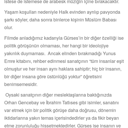
istese de istemese de arabesk müziğin içine bırakacaktır.
Yaşam koşulları nedeniyle Halk evinden ayrılıp pavyonda
şarkı söyler, daha sonra binlerce kişinin Müslüm Babası
olur.
Filmde anladığımız kadarıyla Gürses’in bir diğer özelliği ise
politik görüşünün olmaması, her hangi bir ideolojiye
yakınlık duymaması. Ancak elinden bırakmadığı Yunus
Emre kitabını, rehber edinmesi sanatçının “tüm insanlar eşit
olmuştur ve her insan aynı haklara sahiptir; hiç bir insanın,
bir diğer insana göre üstünlüğü yoktur” öğretisini
benimsemesidir.
Oysaki sanatçının diğer meslektaşlarına baktığınızda
Orhan Gencebay ve İbrahim Tatlıses gibi isimler, sanatını
var etmek için bir politik görüşe daha doğrusu, dönemin
iktidarlarına yakın temas içerisindedirler ya da fikir beyan
etme zorunluluğu hissetmektedirler. Gürses ise insanın ve