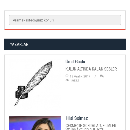
YAZARLAR
Ümit Güçlü
KÜLÜN ALTINDA KALAN SESLER
12 Aralik 2017
19562
Hilal Solmaz
ÇEŞME'DE SOFRALAR, FİLMLER
VE HİKÂYELER BULUŞTU