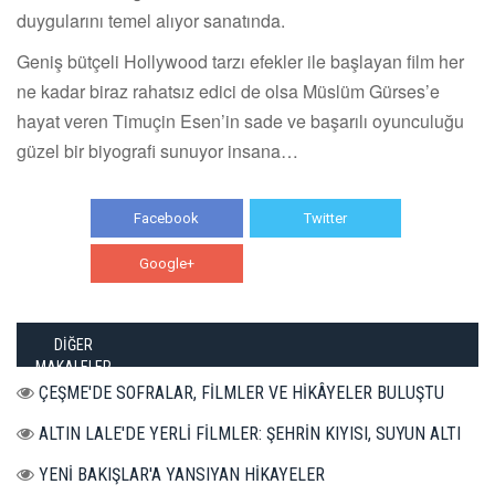
duygularını temel alıyor sanatında.
Geniş bütçeli Hollywood tarzı efekler ile başlayan film her
ne kadar biraz rahatsız edici de olsa Müslüm Gürses’e
hayat veren Timuçin Esen’in sade ve başarılı oyunculuğu
güzel bir biyografi sunuyor insana…
Facebook
Twitter
Google+
WhatsApp
DİĞER
MAKALELER
ÇEŞME'DE SOFRALAR, FİLMLER VE HİKÂYELER BULUŞTU
ALTIN LALE'DE YERLİ FİLMLER: ŞEHRİN KIYISI, SUYUN ALTI
YENİ BAKIŞLAR'A YANSIYAN HİKAYELER