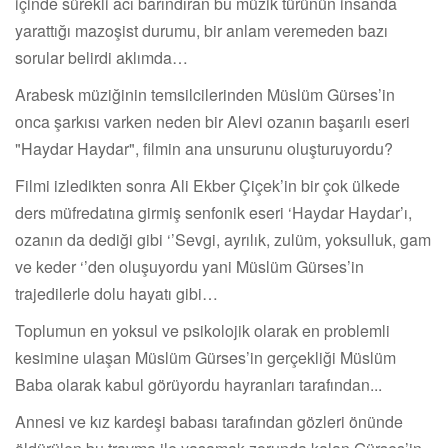
içinde sürekli acı barındıran bu müzik türünün insanda
yarattığı mazoşist durumu, bir anlam veremeden bazı
sorular belirdi aklımda…
Arabesk müziğinin temsilcilerinden Müslüm Gürses’in
onca şarkısı varken neden bir Alevi ozanın başarılı eseri
"Haydar Haydar", filmin ana unsurunu oluşturuyordu?
Filmi izledikten sonra Ali Ekber Çiçek’in bir çok ülkede
ders müfredatına girmiş senfonik eseri ‘Haydar Haydar’ı,
ozanın da dediği gibi ‘’Sevgi, ayrılık, zulüm, yoksulluk, gam
ve keder ‘’den oluşuyordu yani Müslüm Gürses’in
trajedilerle dolu hayatı gibi…
Toplumun en yoksul ve psikolojik olarak en problemli
kesimine ulaşan Müslüm Gürses’in gerçekliği Müslüm
Baba olarak kabul görüyordu hayranları tarafından...
Annesi ve kız kardeşi babası tarafından gözleri önünde