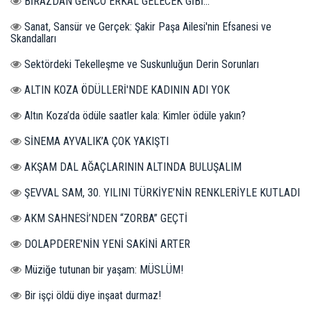
BİRAZDAN GENCO ERKAL GELECEK GİBİ...
Sanat, Sansür ve Gerçek: Şakir Paşa Ailesi'nin Efsanesi ve
Skandalları
Sektördeki Tekelleşme ve Suskunluğun Derin Sorunları
ALTIN KOZA ÖDÜLLERİ'NDE KADININ ADI YOK
Altın Koza’da ödüle saatler kala: Kimler ödüle yakın?
SİNEMA AYVALIK’A ÇOK YAKIŞTI
AKŞAM DAL AĞAÇLARININ ALTINDA BULUŞALIM
ŞEVVAL SAM, 30. YILINI TÜRKİYE’NİN RENKLERİYLE KUTLADI
AKM SAHNESİ’NDEN “ZORBA” GEÇTİ
DOLAPDERE'NİN YENİ SAKİNİ ARTER
Müziğe tutunan bir yaşam: MÜSLÜM!
Bir işçi öldü diye inşaat durmaz!