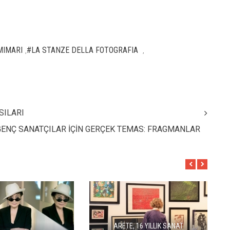
MIMARI
#LA STANZE DELLA FOTOGRAFIA
,
,
SILARI
GENÇ SANATÇILAR İÇİN GERÇEK TEMAS: FRAGMANLAR
AR'DAN ALÇITEPE'YE
SEÇKİN PİRİM İLE ŞEREFİYE