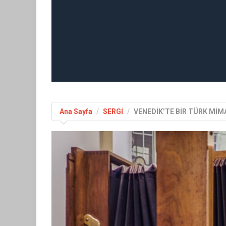
Ana Sayfa
SERGİ
VENEDİK’TE BİR TÜRK MİMAR