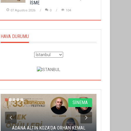
İSME
07 Agustos 2026
0
104
HAVA DURUMU
SİNEMA
ADANA ALTIN KOZA'DA ORHAN KEMAL
ALTIN PORTA