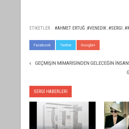
ETIKETLER :
#AHMET ERTUĞ
#VENEDIK
#SERGI
#
,
,
,
Facebook
Twitter
Google+
WhatsApp
GEÇMİŞİN MİMARİSİNDEN GELECEĞİN İNSAN
SERGİ HABERLERI
 SANAT
BALKANL