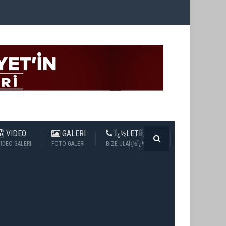
VIDEO
GALERI
Ï¿½LETIÏ¿½IM
IDEO GALERI
FOTO GALERI
BIZE ULAÏ¿½Ï¿½N