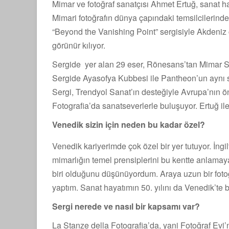
Mimar ve fotoğraf sanatçısı Ahmet Ertuğ, sanat haya
Mimari fotoğrafın dünya çapındaki temsilcilerinde
“Beyond the Vanishing Point” sergisiyle Akdeniz c
görünür kılıyor.
Sergide yer alan 29 eser, Rönesans’tan Mimar Si
Sergide Ayasofya Kubbesi ile Pantheon’un aynı sal
Sergi, Trendyol Sanat’ın desteğiyle Avrupa’nın ö
Fotografia’da sanatseverlerle buluşuyor. Ertuğ il
Venedik sizin için neden bu kadar özel?
Venedik kariyerimde çok özel bir yer tutuyor. İngil
mimarlığın temel prensiplerini bu kentte anlamay
biri olduğunu düşünüyordum. Araya uzun bir fotoğr
yaptım. Sanat hayatımın 50. yılını da Venedik’te 
Sergi nerede ve nasıl bir kapsamı var?
La Stanze della Fotografia’da, yani Fotoğraf Evi’n