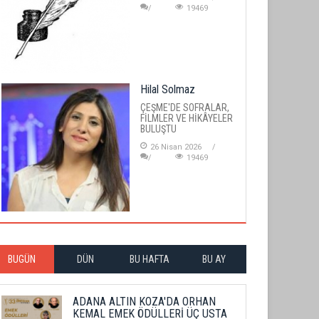
19469
Hilal Solmaz
ÇEŞME'DE SOFRALAR,
FİLMLER VE HİKÂYELER
BULUŞTU
26 Nisan 2026
19469
BUGÜN
DÜN
BU HAFTA
BU AY
ADANA ALTIN KOZA'DA ORHAN
KEMAL EMEK ÖDÜLLERİ ÜÇ USTA