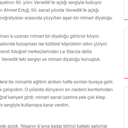
tının 50. yılını Venedik’te açtığı sergiyle kutluyor.
n Ahmet Ertuğ, 50. sanat yılında Venedik’te açtığı
oğrafyaları arasında yüzyılları aşan bir mimari diyaloğu
nan’a uzanan mimari bir diyaloğu görünür kılıyor.
onda buluşması ise kültürel köprülerin altını çiziyor.
nemli fotoğraf merkezlerinden Le Stanze della
e Venedik’teki sergiyi ve mimari diyaloğu konuştuk.
tere’de mimarlık eğitimi alırken hafta sonları buraya gelir,
a çalışırdım. O yıllarda dünyanın en medeni kentlerinden
af kariyeri girdi; mimari sanat üzerine pek çok kitap
SİNEMA
bir sergiyle kutlamaya karar verdim.
ALTIN KOZA'NIN ONUR ÖDÜLLERİ FERZAN
de açıldı. Nisanın 6’sına kadar birinci kattaki salonlar