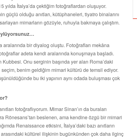
ÖZPETEK VE VAHİDE PERÇİN'İN
15 yılda İtalya’da çektiğim fotoğraflardan oluşuyor.
 güçlü olduğu anıtları, kütüphaneleri, tiyatro binalarını
tasarlayan mimarların gözüyle, ruhuyla bakmaya çalıştım.
 söylüyorsunuz…
da aralarında bir diyalog oluştu. Fotoğrafları mekâna
 Fotoğraflar adeta kendi aralarında konuşmaya başladı.
’nın Kubbesi. Onu serginin başında yer alan Roma’daki
 seçim, benim geldiğim mimari kültürü de temsil ediyor.
r düşünüldüğünde bu iki yapının aynı odada buluşması çok
yor?
 anıtları fotoğraflıyorum. Mimar Sinan’ın da buraları
onra Rönesans’tan beslenen, ama kendine özgü bir mimari
ığımda Renaissance etkisini, İtalya’daki bazı anıtların
 arasındaki kültürel ilişkinin bugünkünden çok daha ilginç