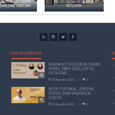
İKAYESİ: "KÖK HALI"
SARNICI'NDA "DÜN İLE BUGÜN"
ERGİSİ AÇILDI
SERGİSİ
SON EKLENENLER
S
ADANA ALTIN KOZA'DA ORHAN
KEMAL EMEK ÖDÜLLERİ ÜÇ
USTA İSME
07 Agustos 2026
0
ALTIN PORTAKAL JÜRİSİNE
DERVİŞ ZAİM BAŞKANLIK
EDECEK
05 Agustos 2026
0