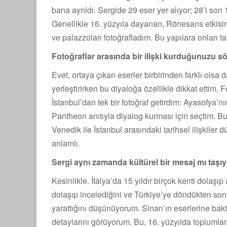
bana ayrıldı. Sergide 29 eser yer alıyor; 28’i son 
Genellikle 16. yüzyıla dayanan, Rönesans etkisinin
ve palazzoları fotoğrafladım. Bu yapılara onları 
Fotoğraflar arasında bir ilişki kurduğunuzu
Evet, ortaya çıkan eserler birbirinden farklı olsa 
yerleştirirken bu diyaloğa özellikle dikkat ettim.
İstanbul’dan tek bir fotoğraf getirdim: Ayasofya
Pantheon anıtıyla diyalog kurması için seçtim. Bu
Venedik ile İstanbul arasındaki tarihsel ilişkile
anlamlı.
Sergi aynı zamanda kültürel bir mesaj mı taşı
Kesinlikle. İtalya’da 15 yıldır birçok kenti dolaşıp
dolaşıp incelediğini ve Türkiye’ye döndükten s
yarattığını düşünüyorum. Sinan’ın eserlerine bakt
detaylarını görüyorum. Bu, 16. yüzyılda toplumlar