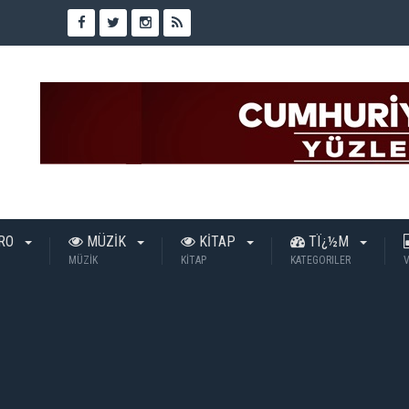
TRO
MÜZİK
KİTAP
TÏ¿½M
MÜZİK
KİTAP
KATEGORILER
V