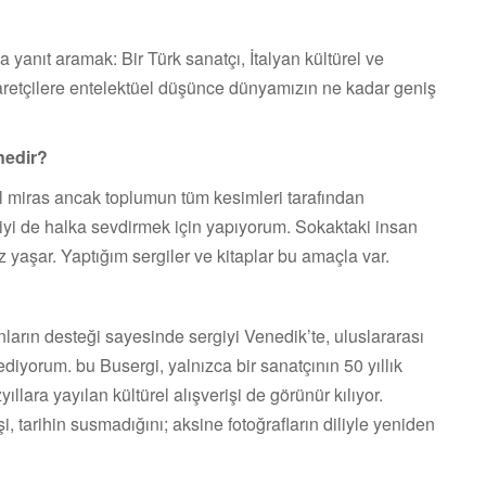
yanıt aramak: Bir Türk sanatçı, İtalyan kültürel ve
yaretçilere entelektüel düşünce dünyamızın ne kadar geniş
nedir?
l miras ancak toplumun tüm kesimleri tarafından
riyi de halka sevdirmek için yapıyorum. Sokaktaki insan
z yaşar. Yaptığım sergiler ve kitaplar bu amaçla var.
nların desteği sayesinde sergiyi Venedik’te, uluslararası
ediyorum. bu Busergi, yalnızca bir sanatçının 50 yıllık
ıllara yayılan kültürel alışverişi de görünür kılıyor.
 tarihin susmadığını; aksine fotoğrafların diliyle yeniden