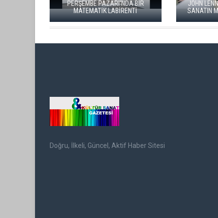
ALARLA
"ŞEHRİ BİZ ÖĞRENMİYORUZ,
GÖÇÜN H
TELEFONUMUZ ÖĞRENİYOR"
S
Doğru, İlkeli, Güncel, Aktif Haber Sitesi