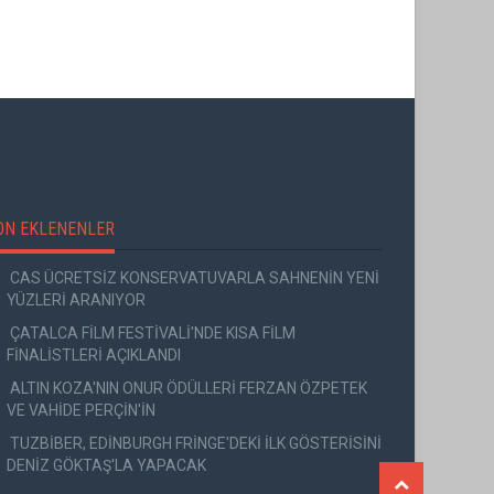
ON EKLENENLER
CAS ÜCRETSİZ KONSERVATUVARLA SAHNENİN YENİ
YÜZLERİ ARANIYOR
ÇATALCA FİLM FESTİVALİ'NDE KISA FİLM
FİNALİSTLERİ AÇIKLANDI
ALTIN KOZA'NIN ONUR ÖDÜLLERİ FERZAN ÖZPETEK
VE VAHİDE PERÇİN'İN
TUZBİBER, EDİNBURGH FRİNGE'DEKİ İLK GÖSTERİSİNİ
DENİZ GÖKTAŞ'LA YAPACAK