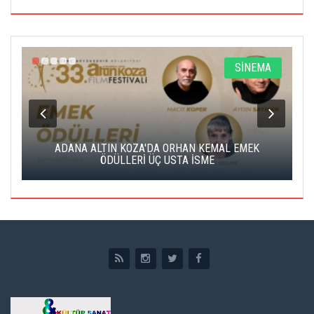
A
SİNEMA
K
ADANA ALTIN KOZA'DA ORHAN KEMAL EMEK
A
ÖDÜLLERİ ÜÇ USTA İSME