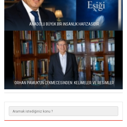
RIZA SÖNMEZ: ‘ANADOLU, SANILDIĞINDAN ÇOK DAHA VEGAN"
TARIHIN TERS YÜZ EDILDIĞI BIR ROMAN: “YÜKSEK ŞATODAKI
ADAM”