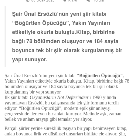
06 Ocak 2026
KİTAP
Yorum
Şair Ünal Ersözlü’nün yeni şiir kitabı
“Böğürtlen Öpücüğü”, Yakın Yayınları
etiketiyle okurla buluştu.Kitap, birbirine
bağlı 78 bölümden oluşuyor ve 184 sayfa
boyunca tek bir şiir olarak kurgulanmış bir
yapı sunuyor.
Şair Ünal Ersözlü’nün yeni şiir kitabı
“Böğürtlen Öpücüğü”
,
Yakın Yayınları etiketiyle okurla buluştu. Kitap, birbirine bağlı 78
bölümden oluşuyor ve 184 sayfa boyunca tek bir şiir olarak
kurgulanmış bir yapı sunuyor.
İlk şiir kitabı
Okyanusların Not Defterinden
’i 1990 yılında
yayımlayan Ersözlü, bu çalışmasında tek şiir formunu tercih
ediyor. “Böğürtlen Öpücüğü”, modern epik şiir anlayışı
çerçevesinde ilerleyen bir anlatı kuruyor. Metinde aşk, zaman,
bellek ve anlam arayışı gibi temalar yer alıyor.
Parçalı şiirler yerine süreklilik taşıyan bir yapı benimseyen kitap,
anlatı boyunca lirik ve düşünsel unsurları birlikte ele alıyor. Şiir,