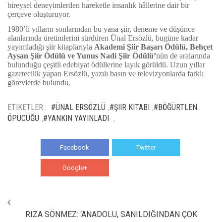
bireysel deneyimlerden hareketle insanlık hâllerine dair bir
çerçeve oluşturuyor.
1980’li yılların sonlarından bu yana şiir, deneme ve düşünce
alanlarında üretimlerini sürdüren Ünal Ersözlü, bugüne kadar
yayımladığı şiir kitaplarıyla
Akademi Şiir Başarı Ödülü, Behçet
Aysan Şiir Ödülü ve Yunus Nadi Şiir Ödülü’
nün de aralarında
bulunduğu çeşitli edebiyat ödüllerine layık görüldü. Uzun yıllar
gazetecilik yapan Ersözlü, yazılı basın ve televizyonlarda farklı
görevlerde bulundu.
ETIKETLER :
#ÜNAL ERSÖZLÜ
#ŞIIR KITABI
#BÖĞÜRTLEN
,
,
ÖPÜCÜĞÜ
#YANKIN YAYINLADI
,
,
Facebook
Twitter
Google+
WhatsApp
RIZA SÖNMEZ: ‘ANADOLU, SANILDIĞINDAN ÇOK