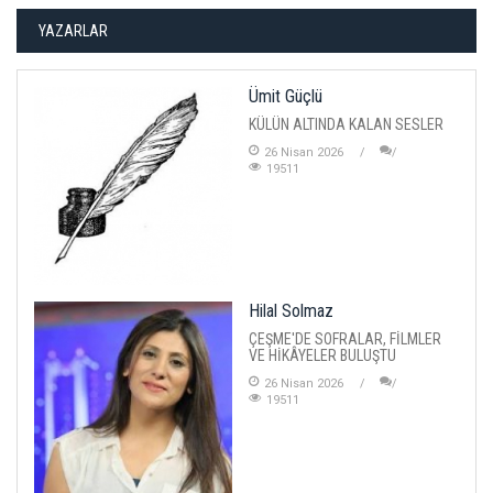
YAZARLAR
Ümit Güçlü
KÜLÜN ALTINDA KALAN SESLER
26 Nisan 2026
19511
Hilal Solmaz
ÇEŞME'DE SOFRALAR, FİLMLER
VE HİKÂYELER BULUŞTU
26 Nisan 2026
19511