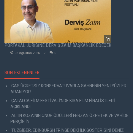
PORTAKAL JÜRİSİNE DERVİŞ ZAİM BAŞKANLIK EDECEK
05 Agustos 2026
0
SON EKLENENLER
CAS ÜCRETSİZ KONSERVATUVARLA SAHNENİN YENİ YÜZLERİ
ARANIYOR
ÇATALCA FİLM FESTİVALİ'NDE KISA FİLM FİNALİSTLERİ
AÇIKLANDI
ALTIN KOZA'NIN ONUR ÖDÜLLERİ FERZAN ÖZPETEK VE VAHİDE
PERÇİN'İN
TUZBİBER, EDİNBURGH FRİNGE'DEKİ İLK GÖSTERİSİNİ DENİZ