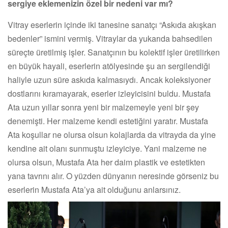
sergiye eklemenizin özel bir nedeni var mı?
Vitray eserlerin içinde iki tanesine sanatçı “Askıda akışkan
bedenler” ismini vermiş. Vitraylar da yukarıda bahsedilen
süreçte üretilmiş işler. Sanatçının bu kolektif işler üretilirken
en büyük hayali, eserlerin atölyesinde şu an sergilendiği
haliyle uzun süre askıda kalmasıydı. Ancak koleksiyoner
dostlarını kıramayarak, eserler izleyicisini buldu. Mustafa
Ata uzun yıllar sonra yeni bir malzemeyle yeni bir şey
denemişti. Her malzeme kendi estetiğini yaratır. Mustafa
Ata koşullar ne olursa olsun kolajlarda da vitrayda da yine
kendine ait olanı sunmuştu izleyiciye. Yani malzeme ne
olursa olsun, Mustafa Ata her daim plastik ve estetikten
yana tavrını alır. O yüzden dünyanın neresinde görseniz bu
eserlerin Mustafa Ata’ya ait olduğunu anlarsınız.