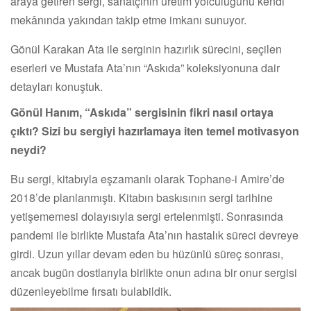
araya getiren sergi, sanatçının üretim yolculuğunu kendi
mekânında yakından takip etme imkanı sunuyor.
Gönül Karakan Ata ile serginin hazırlık sürecini, seçilen
eserleri ve Mustafa Ata’nın “Askıda” koleksiyonuna dair
detayları konuştuk.
Gönül Hanım, “Askıda” sergisinin fikri nasıl ortaya
çıktı? Sizi bu sergiyi hazırlamaya iten temel motivasyon
neydi?
Bu sergi, kitabıyla eşzamanlı olarak Tophane-i Amire’de
2018’de planlanmıştı. Kitabın baskısının sergi tarihine
yetişememesi dolayısıyla sergi ertelenmişti. Sonrasında
pandemi ile birlikte Mustafa Ata’nın hastalık süreci devreye
girdi. Uzun yıllar devam eden bu hüzünlü süreç sonrası,
ancak bugün dostlarıyla birlikte onun adına bir onur sergisi
düzenleyebilme fırsatı bulabildik.