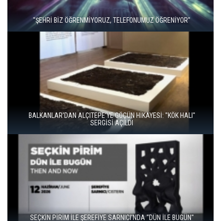
"ŞEHRİ BİZ ÖĞRENMİYORUZ, TELEFONUMUZ ÖĞRENİYOR"
BALKANLAR'DAN ALÇITEPE'YE GÖÇÜN HİKAYESİ: "KÖK HALI"
SERGİSİ AÇILDI
SEÇKİN PİRİM İLE ŞEREFİYE SARNICI'NDA "DÜN İLE BUGÜN"