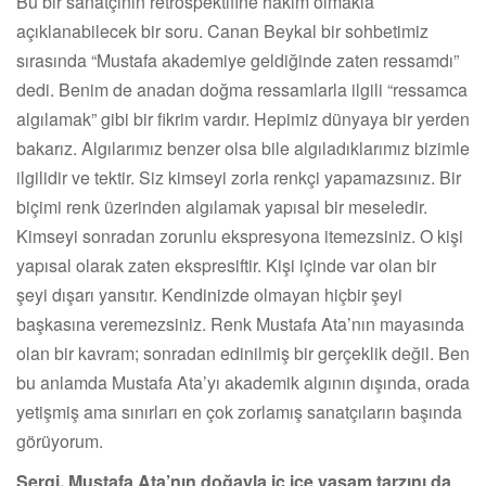
Bu bir sanatçının retrospektifine hakim olmakla
açıklanabilecek bir soru. Canan Beykal bir sohbetimiz
sırasında “Mustafa akademiye geldiğinde zaten ressamdı”
dedi. Benim de anadan doğma ressamlarla ilgili “ressamca
algılamak” gibi bir fikrim vardır. Hepimiz dünyaya bir yerden
bakarız. Algılarımız benzer olsa bile algıladıklarımız bizimle
ilgilidir ve tektir. Siz kimseyi zorla renkçi yapamazsınız. Bir
biçimi renk üzerinden algılamak yapısal bir meseledir.
Kimseyi sonradan zorunlu ekspresyona itemezsiniz. O kişi
yapısal olarak zaten ekspresiftir. Kişi içinde var olan bir
şeyi dışarı yansıtır. Kendinizde olmayan hiçbir şeyi
başkasına veremezsiniz. Renk Mustafa Ata’nın mayasında
olan bir kavram; sonradan edinilmiş bir gerçeklik değil. Ben
bu anlamda Mustafa Ata’yı akademik algının dışında, orada
yetişmiş ama sınırları en çok zorlamış sanatçıların başında
görüyorum.
Sergi, Mustafa Ata’nın doğayla iç içe yaşam tarzını da