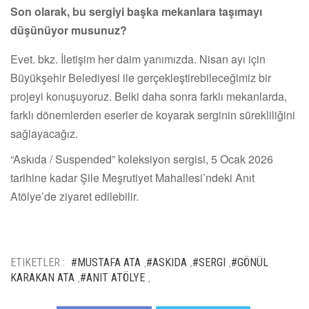
Son olarak, bu sergiyi başka mekanlara taşımayı
düşünüyor musunuz?
Evet. bkz. İletişim her daim yanımızda. Nisan ayı için
Büyükşehir Belediyesi ile gerçekleştirebileceğimiz bir
projeyi konuşuyoruz. Belki daha sonra farklı mekanlarda,
farklı dönemlerden eserler de koyarak serginin sürekliliğini
sağlayacağız.
“Askıda / Suspended” koleksiyon sergisi, 5 Ocak 2026
tarihine kadar Şile Meşrutiyet Mahallesi’ndeki Anıt
Atölye’de ziyaret edilebilir.
ETIKETLER :
#MUSTAFA ATA
#ASKIDA
#SERGI
#GÖNÜL
,
,
,
KARAKAN ATA
#ANIT ATÖLYE
,
,