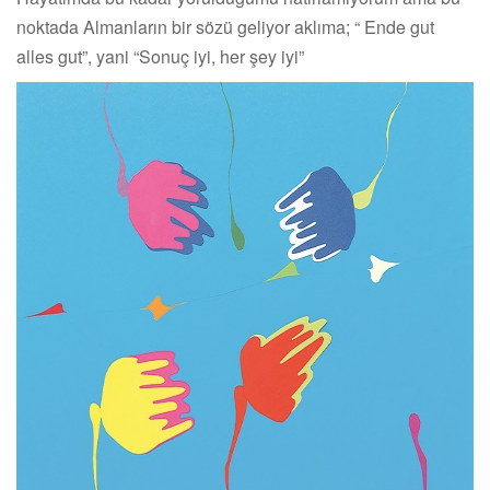
noktada Almanların bir sözü geliyor aklıma; “ Ende gut
alles gut”, yani “Sonuç iyi, her şey iyi”