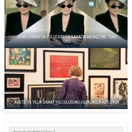
BALKANLAR'DAN ALÇITEPE'YE GÖÇÜN HİKAYESİ: "KÖK HALI"
SERGİSİ AÇILDI
SEÇKİN PİRİM İLE ŞEREFİYE SARNICI'NDA "DÜN İLE BUGÜN"
SERGİSİ