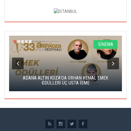
A
SİNEMA
K
ADANA ALTIN KOZA'DA ORHAN KEMAL EMEK
A
ÖDÜLLERİ ÜÇ USTA İSME