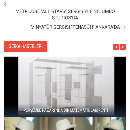
METR.CUBE "ALL STARS" SERGİSİYLE NELUMBO
STUDIOS'DA
MİNYATÜR SERGİSİ "TENASÜH" ANKARA'DA
SERGİ HABERLERI
"ŞEHRİ BİZ ÖĞRENMİYORUZ, TELEFONUMUZ ÖĞRENİYOR"