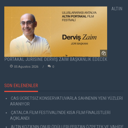
ALTIN
PORTAKAL JÜRİSİNE DERVİŞ ZAİM BAŞKANLIK EDECEK
05 Agustos 2026
0
SON EKLENENLER
CAS ÜCRETSİZ KONSERVATUVARLA SAHNENİN YENİ YÜZLERİ
ARANIYOR
ÇATALCA FİLM FESTİVALİ'NDE KISA FİLM FİNALİSTLERİ
AÇIKLANDI
ALTIN KOZA'NIN ONUR ÖDÜLLERİ FERZAN ÖZPETEK VE VAHİDE