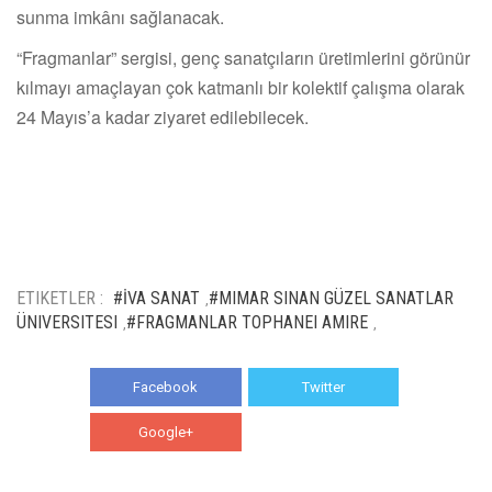
sunma imkânı sağlanacak.
“Fragmanlar” sergisi, genç sanatçıların üretimlerini görünür
kılmayı amaçlayan çok katmanlı bir kolektif çalışma olarak
24 Mayıs’a kadar ziyaret edilebilecek.
ETIKETLER :
#İVA SANAT
#MIMAR SINAN GÜZEL SANATLAR
,
ÜNIVERSITESI
#FRAGMANLAR TOPHANEI AMIRE
,
,
Facebook
Twitter
Google+
WhatsApp