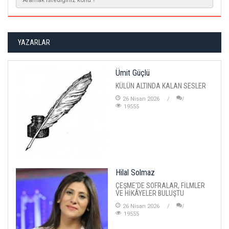
YAZARLAR
Ümit Güçlü
KÜLÜN ALTINDA KALAN SESLER
26 Nisan 2026
19555
Hilal Solmaz
ÇEŞME'DE SOFRALAR, FİLMLER
VE HİKÂYELER BULUŞTU
26 Nisan 2026
19555