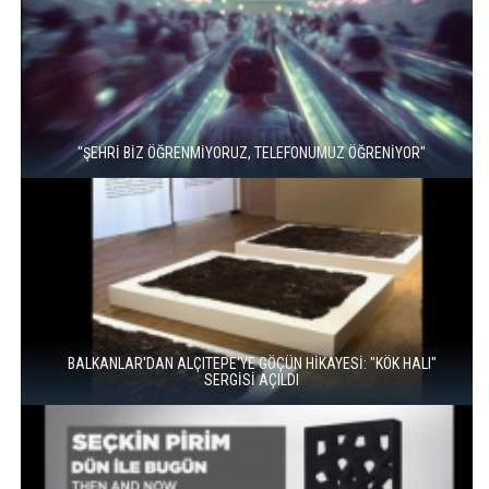
"ŞEHRİ BİZ ÖĞRENMİYORUZ, TELEFONUMUZ ÖĞRENİYOR"
BALKANLAR'DAN ALÇITEPE'YE GÖÇÜN HİKAYESİ: "KÖK HALI"
SERGİSİ AÇILDI