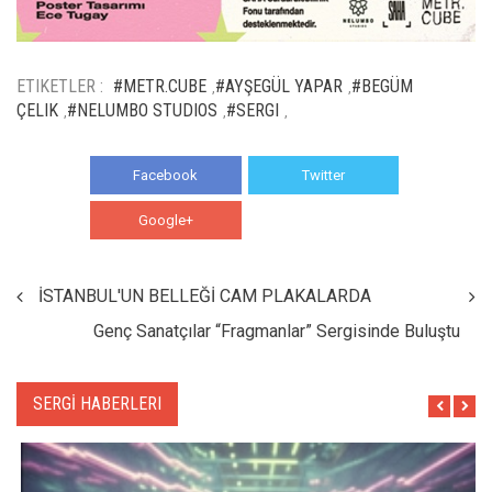
ETIKETLER :
#METR.CUBE
#AYŞEGÜL YAPAR
#BEGÜM
,
,
ÇELIK
#NELUMBO STUDIOS
#SERGI
,
,
,
Facebook
Twitter
Google+
WhatsApp
İSTANBUL'UN BELLEĞİ CAM PLAKALARDA
Genç Sanatçılar “Fragmanlar” Sergisinde Buluştu
SERGİ HABERLERI