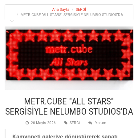
Ana Sayfa
SERGİ
METR.CUBE "ALL STARS" SERGİSİYLE NELUMBO STUDIOS'DA
METR.CUBE "ALL STARS"
SERGİSİYLE NELUMBO STUDIOS'DA
20 Mayis 2026
SERGİ
Yorum
Kamyoneti galeriye dönüştürerek sanatı