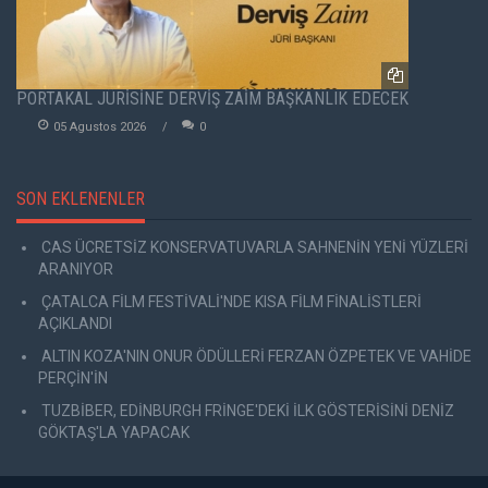
PORTAKAL JÜRİSİNE DERVİŞ ZAİM BAŞKANLIK EDECEK
05 Agustos 2026
0
SON EKLENENLER
CAS ÜCRETSİZ KONSERVATUVARLA SAHNENİN YENİ YÜZLERİ
ARANIYOR
ÇATALCA FİLM FESTİVALİ'NDE KISA FİLM FİNALİSTLERİ
AÇIKLANDI
ALTIN KOZA'NIN ONUR ÖDÜLLERİ FERZAN ÖZPETEK VE VAHİDE
PERÇİN'İN
TUZBİBER, EDİNBURGH FRİNGE'DEKİ İLK GÖSTERİSİNİ DENİZ
GÖKTAŞ'LA YAPACAK