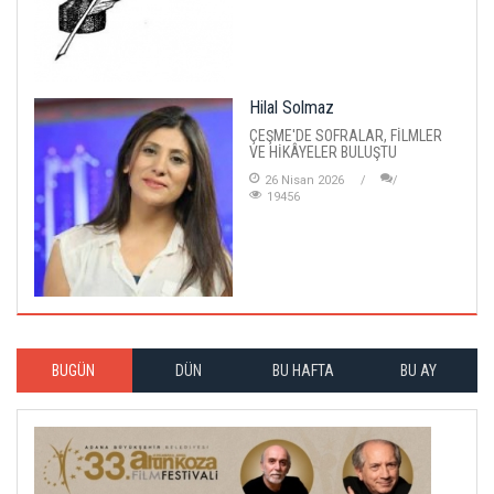
Hilal Solmaz
ÇEŞME'DE SOFRALAR, FİLMLER
VE HİKÂYELER BULUŞTU
26 Nisan 2026
19456
BUGÜN
DÜN
BU HAFTA
BU AY