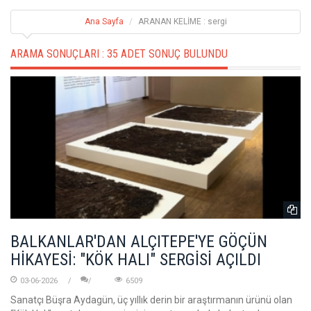
Ana Sayfa
ARANAN KELİME : sergi
ARAMA SONUÇLARI :
35 ADET SONUÇ BULUNDU
BALKANLAR'DAN ALÇITEPE'YE GÖÇÜN
HİKAYESİ: "KÖK HALI" SERGİSİ AÇILDI
03-06-2026
6509
Sanatçı Büşra Aydagün, üç yıllık derin bir araştırmanın ürünü olan