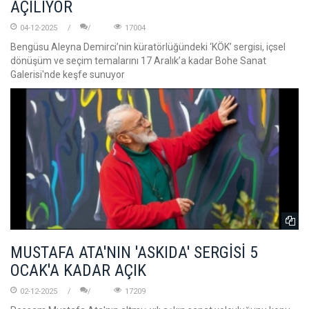
AÇILIYOR
04-12-2025
17004
Bengüsu Aleyna Demirci’nin küratörlüğündeki ‘KÖK’ sergisi, içsel
dönüşüm ve seçim temalarını 17 Aralık’a kadar Bohe Sanat
Galerisi'nde keşfe sunuyor
MUSTAFA ATA'NIN 'ASKIDA' SERGİSİ 5
OCAK'A KADAR AÇIK
02-12-2025
17209