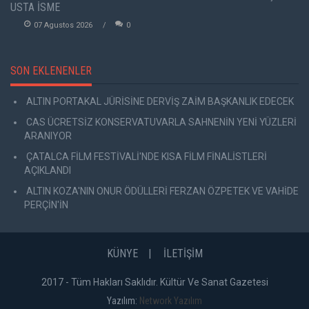
USTA İSME
07 Agustos 2026
0
SON EKLENENLER
ALTIN PORTAKAL JÜRİSİNE DERVİŞ ZAİM BAŞKANLIK EDECEK
CAS ÜCRETSİZ KONSERVATUVARLA SAHNENİN YENİ YÜZLERİ
ARANIYOR
ÇATALCA FİLM FESTİVALİ'NDE KISA FİLM FİNALİSTLERİ
AÇIKLANDI
ALTIN KOZA'NIN ONUR ÖDÜLLERİ FERZAN ÖZPETEK VE VAHİDE
PERÇİN'İN
KÜNYE
İLETİŞİM
2017 - Tüm Hakları Saklıdır. Kültür Ve Sanat Gazetesi
Yazılım:
Network Yazılım