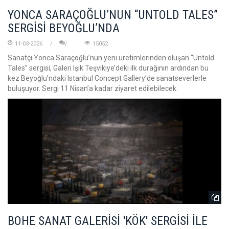
YONCA SARAÇOĞLU’NUN “UNTOLD TALES”
SERGİSİ BEYOĞLU’NDA
11-03-2026
15052
Sanatçı Yonca Saraçoğlu’nun yeni üretimlerinden oluşan “Untold
Tales” sergisi, Galeri Işık Teşvikiye’deki ilk durağının ardından bu
kez Beyoğlu’ndaki Istanbul Concept Gallery’de sanatseverlerle
buluşuyor. Sergi 11 Nisan’a kadar ziyaret edilebilecek.
BOHE SANAT GALERİSİ 'KÖK' SERGİSİ İLE