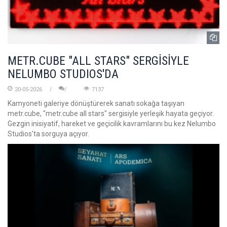
METR.CUBE "ALL STARS" SERGİSİYLE
NELUMBO STUDIOS'DA
20-05-2026
7137
Kamyoneti galeriye dönüştürerek sanatı sokağa taşıyan
metr.cube, "metr.cube all stars" sergisiyle yerleşik hayata geçiyor.
Gezgin inisiyatif, hareket ve geçicilik kavramlarını bu kez Nelumbo
Studios'ta sorguya açıyor.