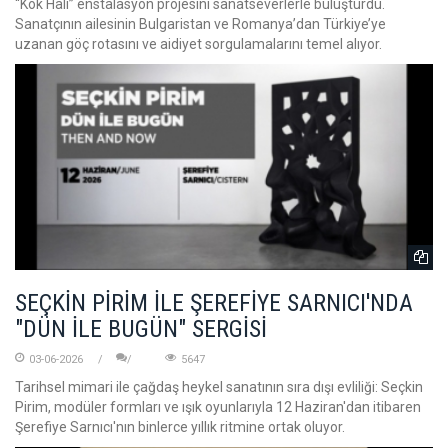
“Kök Halı” enstalasyon projesini sanatseverlerle buluşturdu.
Sanatçının ailesinin Bulgaristan ve Romanya’dan Türkiye’ye
uzanan göç rotasını ve aidiyet sorgulamalarını temel alıyor.
SEÇKİN PİRİM İLE ŞEREFİYE SARNICI'NDA
"DÜN İLE BUGÜN" SERGİSİ
03-06-2026
5647
Tarihsel mimari ile çağdaş heykel sanatının sıra dışı evliliği: Seçkin
Pirim, modüler formları ve ışık oyunlarıyla 12 Haziran'dan itibaren
Şerefiye Sarnıcı'nın binlerce yıllık ritmine ortak oluyor.