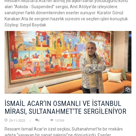
Ressam Mustafa Ata'nın altmış yılı aşkın sanat yolculuğunu konu
alan “Askıda - Suspended” sergisi, Anıt Atölye’de izleyicilere
sanatçının farklı dönemlerinden eserler sunuyor. Küratör Gönül
Karakan Ata ile serginin hazırlık sürecini ve seçilen işleri konuştuk.
Söyleşi: Serpil Boydak
İSMAİL ACAR’IN OSMANLI VE İSTANBUL
MİRASI, SULTANAHMET’TE SERGİLENİYOR
29-11-2025
15769
Ressam İsmail Acar’ın özel seçkisi, Sultanahmet’te bir mekânı
adeta “yaşayan bir sanat galerisi”ne dönüştürdü. Eserler,