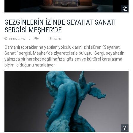
GEZGİNLERİN İZİNDE SEYAHAT SANATI
SERGİSİ MEŞHER'DE
11-05-2026
5430
Osmanlı topraklarına yapılan yolculukların izini süren “Seyahat
Sanatı” sergisi, Meşher’de ziyaretçilerle buluştu. Sergi, seyahatin
yalnızca bir hareket değil; hafıza, gözlem ve kültürel karşılaşma
biçimi olduğunu hatırlatıyor.