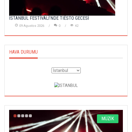
İSTANBUL FESTİVALİ’NDE TIËSTO GECESİ
09 Agustos 2026
0
42
HAVA DURUMU
A
MÜZİK