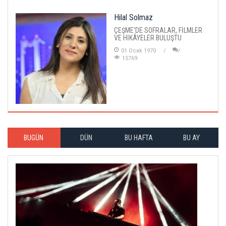
Hilal Solmaz
ÇEŞME'DE SOFRALAR, FİLMLER
VE HİKÂYELER BULUŞTU
01 Ocak 1970
15769
BUGÜN
DÜN
BU HAFTA
BU AY