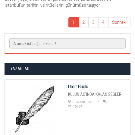
İstanbul’un tarihini ve ritüellerini günümüze taşıyor.
1
2
3
4
Sonraki
YAZARLAR
Ümit Güçlü
KÜLÜN ALTINDA KALAN SESLER
01 Ocak 1970
15769