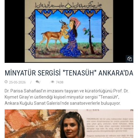
MİNYATÜR SERGİSİ "TENASÜH" ANKARA'DA
25-05-2026
7438
Dr. Parisa Sahafiasl’ın imzasını taşıyan ve küratörlüğünü Prof. Dr.
Kıymet Giray’ın üstlendiği kişisel minyatür sergisi “Tenasüh”,
Ankara Kuğulu Sanat Galerisi’nde sanatseverlerle buluşuyor.