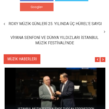
Google+
WhatsApp
ROXY MÜZİK GÜNLERİ 25. YILINDA ÜÇ HÜREL’E SAYGI
VİYANA SENFONİ VE DÜNYA YILDIZLARI İSTANBUL
MÜZİK FESTİVALİ’NDE
MÜZİK HABERLERI
İSTANBUL MÜZİK FESTİVALİ'NDE TURGAY ERDENER'DEN