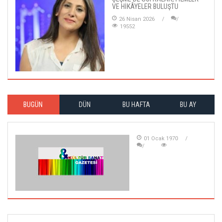
VE HİKÂYELER BULUŞTU
26 Nisan 2026
19552
BUGÜN
DÜN
BU HAFTA
BU AY
01 Ocak 1970