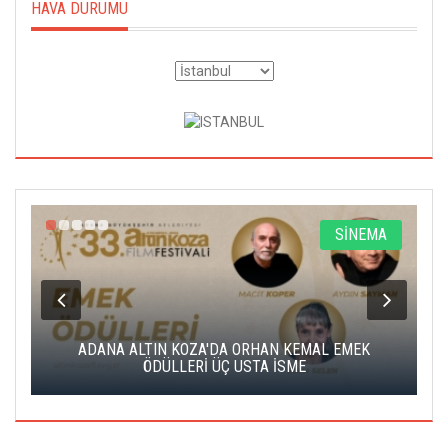
HAVA DURUMU
A
SİNEMA
K
ADANA ALTIN KOZA'DA ORHAN KEMAL EMEK
A
ÖDÜLLERİ ÜÇ USTA İSME