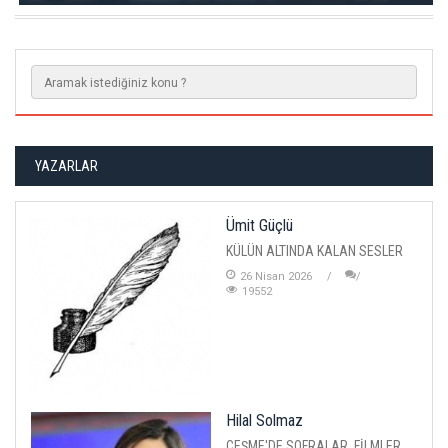
YAZARLAR
Ümit Güçlü
KÜLÜN ALTINDA KALAN SESLER
26 Nisan 2026
19552
Hilal Solmaz
ÇEŞME'DE SOFRALAR, FİLMLER