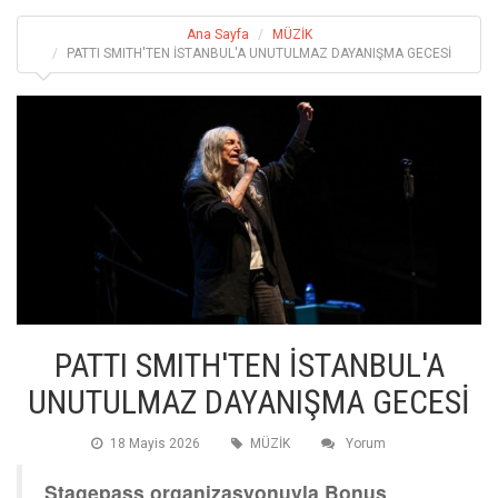
Ana Sayfa
MÜZİK
PATTI SMITH'TEN İSTANBUL'A UNUTULMAZ DAYANIŞMA GECESİ
PATTI SMITH'TEN İSTANBUL'A
UNUTULMAZ DAYANIŞMA GECESİ
18 Mayis 2026
MÜZİK
Yorum
Stagepass organizasyonuyla Bonus