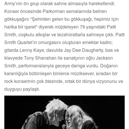
Army’nin ön grup olarak sahne almasıyla hareketlendi.
Konser öncesinde Parkorman semalarında beliren
gökkuşağını "Şehirden gelen bu gökkuşağı, hepimiz için
harika bir işaret" diyerek müjdeleyen 79 yaşındaki Patti
Smith, coşkulu alkışlar ve tezahüratlarla sahneye çıktı. Patti
Smith Quartet’in omurgasını oluşturan emektar kadro;
gitarda Lenny Kaye, davulda Jay Dee Daugherty, bas ve
klavyede Tony Shanahan ile sanatçının oğlu Jackson
Smith, performanslarıyla geceye damga vurdu. Doğanın
karanlığıyla bütünleşen binlerce müziksever, sıradan bir
rock konserinin çok ötesinde, ortak bir dünya vizyonunu ve
duyguyu paylaştı.