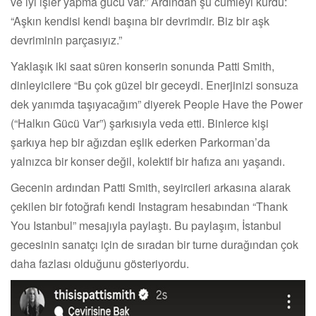
ve iyi işler yapma gücü var.” Ardından şu cümleyi kurdu:
“Aşkın kendisi kendi başına bir devrimdir. Biz bir aşk
devriminin parçasıyız.”
Yaklaşık iki saat süren konserin sonunda Patti Smith,
dinleyicilere “Bu çok güzel bir geceydi. Enerjinizi sonsuza
dek yanımda taşıyacağım” diyerek People Have the Power
(“Halkın Gücü Var”) şarkısıyla veda etti. Binlerce kişi
şarkıya hep bir ağızdan eşlik ederken Parkorman’da
yalnızca bir konser değil, kolektif bir hafıza anı yaşandı.
Gecenin ardından Patti Smith, seyircileri arkasına alarak
çekilen bir fotoğrafı kendi Instagram hesabından “Thank
You Istanbul” mesajıyla paylaştı. Bu paylaşım, İstanbul
gecesinin sanatçı için de sıradan bir turne durağından çok
daha fazlası olduğunu gösteriyordu.