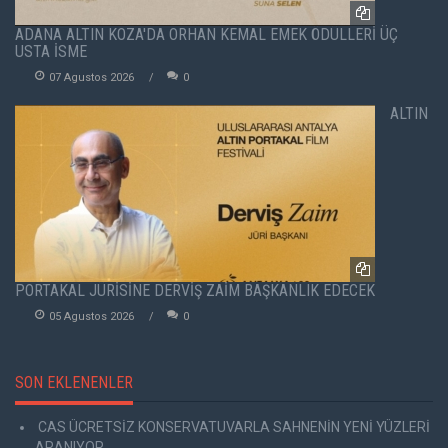
ADANA ALTIN KOZA'DA ORHAN KEMAL EMEK ÖDÜLLERİ ÜÇ
USTA İSME
07 Agustos 2026
0
ALTIN
PORTAKAL JÜRİSİNE DERVİŞ ZAİM BAŞKANLIK EDECEK
05 Agustos 2026
0
SON EKLENENLER
CAS ÜCRETSİZ KONSERVATUVARLA SAHNENİN YENİ YÜZLERİ
ARANIYOR