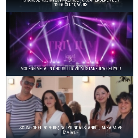
"KÖROĞLU" ÇAĞRISI
MODERN METALİN ÖNCÜSÜ TRİVİUM İSTANBUL'A GELİYOR
SOUND OF EUROPE BEŞİNCİ YILINDA İSTANBUL, ANKARA VE
İZMİR'DE