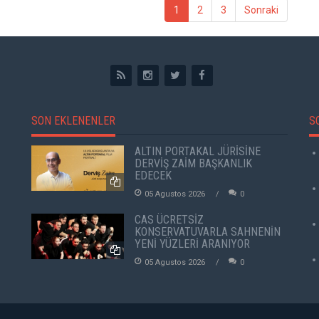
1
2
3
Sonraki
SON EKLENENLER
S
ALTIN PORTAKAL JÜRİSİNE
DERVİŞ ZAİM BAŞKANLIK
EDECEK
05 Agustos 2026
0
CAS ÜCRETSİZ
KONSERVATUVARLA SAHNENİN
YENİ YÜZLERİ ARANIYOR
05 Agustos 2026
0