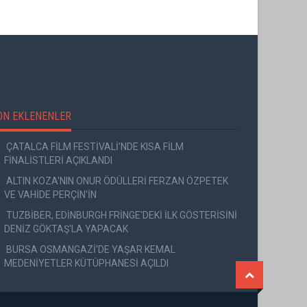
ON EKLENENLER
ÇATALCA FİLM FESTİVALİ'NDE KISA FİLM
FİNALİSTLERİ AÇIKLANDI
ALTIN KOZA'NIN ONUR ÖDÜLLERİ FERZAN ÖZPETEK
VE VAHİDE PERÇİN'İN
TUZBİBER, EDİNBURGH FRİNGE'DEKİ İLK GÖSTERİSİNİ
DENİZ GÖKTAŞ'LA YAPACAK
BURSA OSMANGAZİ'DE YAŞAR KEMAL
MEDENİYETLER KÜTÜPHANESİ AÇILDI