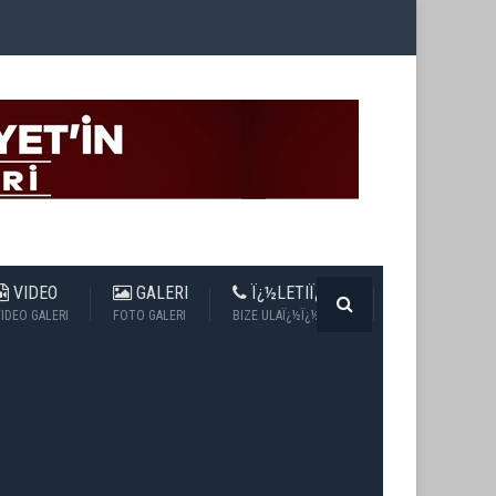
VIDEO
GALERI
Ï¿½LETIÏ¿½IM
IDEO GALERI
FOTO GALERI
BIZE ULAÏ¿½Ï¿½N