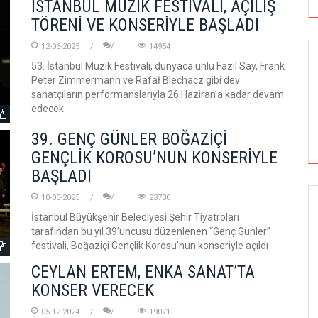
İSTANBUL MÜZİK FESTİVALİ, AÇILIŞ
TÖRENİ VE KONSERİYLE BAŞLADI
12-06-2025
14954
53. İstanbul Müzik Festivali, dünyaca ünlü Fazıl Say, Frank
Peter Zimmermann ve Rafał Blechacz gibi dev
sanatçıların performanslarıyla 26 Haziran’a kadar devam
edecek
39. GENÇ GÜNLER BOĞAZİÇİ
GENÇLİK KOROSU’NUN KONSERİYLE
BAŞLADI
10-05-2025
23730
GÖRSEL SANATLAR
İstanbul Büyükşehir Belediyesi Şehir Tiyatroları
tarafından bu yıl 39’uncusu düzenlenen “Genç Günler”
festivali, Boğaziçi Gençlik Korosu’nun konseriyle açıldı
CEYLAN ERTEM, ENKA SANAT’TA
TUZBİBER, EDİNBURGH FRİNGE'DEKİ İLK
KONSER VERECEK
GÖSTERİSİNİ DENİZ GÖKTAŞ'LA YAPACAK
05-12-2024
19071