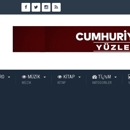
TRO
MÜZİK
KİTAP
TÏ¿½M
MÜZİK
KİTAP
KATEGORILER
V