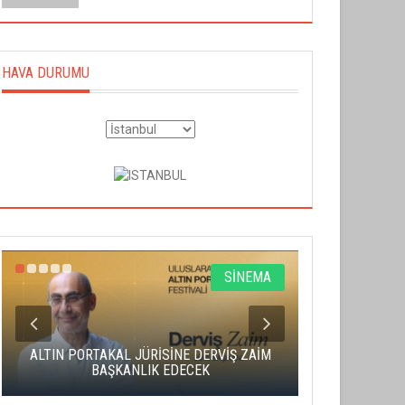
HAVA DURUMU
SİNEMA
ALTIN PORTAKAL JÜRİSİNE DERVİŞ ZAİM
CAS ÜCRE
BAŞKANLIK EDECEK
SAHNENİN 