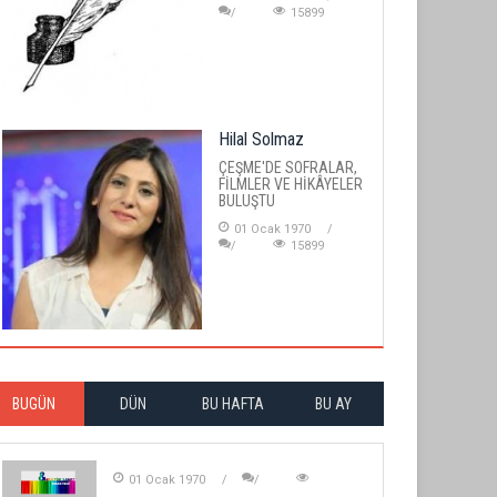
15899
Hilal Solmaz
ÇEŞME'DE SOFRALAR,
FİLMLER VE HİKÂYELER
BULUŞTU
01 Ocak 1970
15899
BUGÜN
DÜN
BU HAFTA
BU AY
01 Ocak 1970