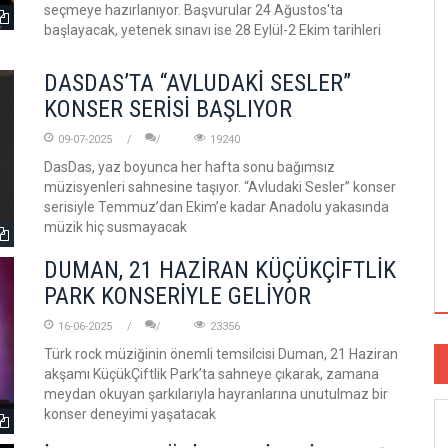
seçmeye hazırlanıyor. Başvurular 24 Ağustos'ta
başlayacak, yetenek sınavı ise 28 Eylül-2 Ekim tarihleri
DASDAS’TA “AVLUDAKİ SESLER”
KONSER SERİSİ BAŞLIYOR
09-07-2025
19240
DasDas, yaz boyunca her hafta sonu bağımsız
müzisyenleri sahnesine taşıyor. “Avludaki Sesler” konser
serisiyle Temmuz’dan Ekim’e kadar Anadolu yakasında
müzik hiç susmayacak
DUMAN, 21 HAZİRAN KÜÇÜKÇİFTLİK
PARK KONSERİYLE GELİYOR
16-06-2025
23356
Türk rock müziğinin önemli temsilcisi Duman, 21 Haziran
akşamı KüçükÇiftlik Park’ta sahneye çıkarak, zamana
meydan okuyan şarkılarıyla hayranlarına unutulmaz bir
konser deneyimi yaşatacak