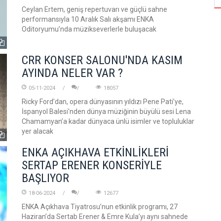
Ceylan Ertem, geniş repertuvarı ve güçlü sahne
performansıyla 10 Aralık Salı akşamı ENKA
Oditoryumu’nda müzikseverlerle buluşacak
CRR KONSER SALONU'NDA KASIM
AYINDA NELER VAR ?
05-11-2024
18057
Ricky Ford’dan, opera dünyasının yıldızı Pene Pati’ye,
İspanyol Balesi'nden dünya müziğinin büyülü sesi Lena
Chamamyan’a kadar dünyaca ünlü isimler ve topluluklar
yer alacak
ENKA AÇIKHAVA ETKİNLİKLERİ
SERTAP ERENER KONSERİYLE
BAŞLIYOR
18-06-2024
12677
ENKA Açıkhava Tiyatrosu’nun etkinlik programı, 27
Haziran’da Sertab Erener & Emre Kula’yı aynı sahnede