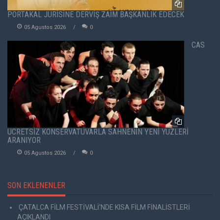
PORTAKAL JÜRİSİNE DERVİŞ ZAİM BAŞKANLIK EDECEK
05 Agustos 2026
0
CAS
ÜCRETSİZ KONSERVATUVARLA SAHNENİN YENİ YÜZLERİ
ARANIYOR
05 Agustos 2026
0
SON EKLENENLER
ÇATALCA FİLM FESTİVALİ'NDE KISA FİLM FİNALİSTLERİ
AÇIKLANDI