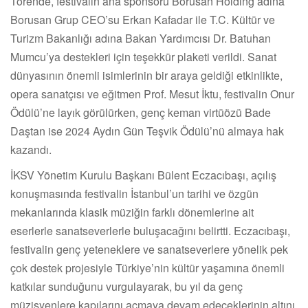
Törende, festivalin ana sponsoru Borusan Holding adına
Borusan Grup CEO’su Erkan Kafadar ile T.C. Kültür ve
Turizm Bakanlığı adına Bakan Yardımcısı Dr. Batuhan
Mumcu’ya destekleri için teşekkür plaketi verildi. Sanat
dünyasının önemli isimlerinin bir araya geldiği etkinlikte,
opera sanatçısı ve eğitmen Prof. Mesut İktu, festivalin Onur
Ödülü’ne layık görülürken, genç keman virtüözü Bade
Daştan ise 2024 Aydın Gün Teşvik Ödülü’nü almaya hak
kazandı.
İKSV Yönetim Kurulu Başkanı Bülent Eczacıbaşı, açılış
konuşmasında festivalin İstanbul’un tarihi ve özgün
mekanlarında klasik müziğin farklı dönemlerine ait
eserlerle sanatseverlerle buluşacağını belirtti. Eczacıbaşı,
festivalin genç yeteneklere ve sanatseverlere yönelik pek
çok destek projesiyle Türkiye’nin kültür yaşamına önemli
katkılar sunduğunu vurgulayarak, bu yıl da genç
müzisyenlere kapılarını açmaya devam edeceklerinin altını