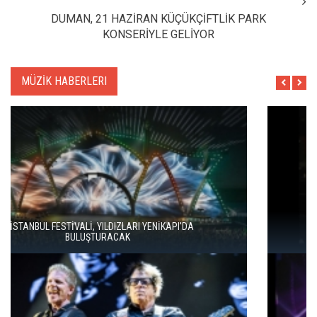
DUMAN, 21 HAZİRAN KÜÇÜKÇİFTLİK PARK
KONSERİYLE GELİYOR
MÜZİK HABERLERI
İSTANBUL MÜZİK FESTİVALİ'NDE TURGAY ERDENER'DEN
"KÖROĞLU" ÇAĞRISI