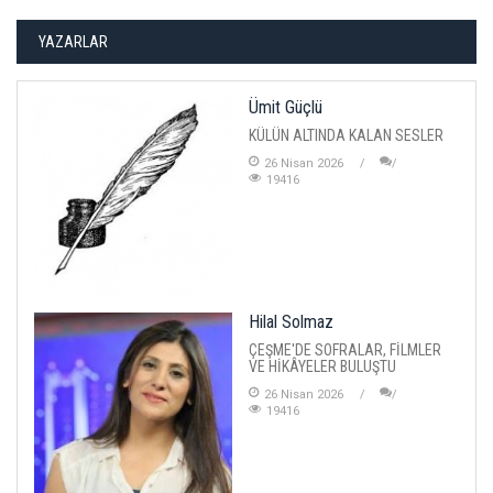
YAZARLAR
Ümit Güçlü
KÜLÜN ALTINDA KALAN SESLER
26 Nisan 2026
19416
Hilal Solmaz
ÇEŞME'DE SOFRALAR, FİLMLER
VE HİKÂYELER BULUŞTU
26 Nisan 2026
19416