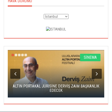
HAVA DURUMU
R
SİNEMA
ALTIN PORTAKAL JÜRİSİNE DERVİŞ ZAİM BAŞKANLIK
C
EDECEK