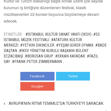
Kültür ve Turizm Bakanlığı başta olmak üzere çok sayıda
kurumun iş birliğiyle düzenlenen festival, klasik
müzikseverleri 22 konser boyunca büyülemeye devam
edecek.
ETIKETLER :
#İSTANBUL KÜLTÜR SANAT VAKFI (İKSV)
#53.
,
İSTANBUL MÜZİK FESTİVALİ
#ATATÜRK KÜLTÜR
,
MERKEZI
#YETKIN DIKINCILER
#YEŞIM GÜRER OYMAK
#BADE
,
,
,
DAŞTAN
#İKSV YÖNETIM KURULU BAŞKANI BÜLENT
,
ECZACIBAŞI
#BORUSAN GRUP
#ERKAN KAFADAR
#FAZIL
,
,
,
SAY
#FRANK PETER ZIMMERMANN
,
,
Facebook
Twitter
Google+
WhatsApp
AVRUPA’NIN RİTMİ TEMMUZ’DA TÜRKİYE’Yİ SARACAK