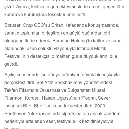
çizdi. Ayrıca, festivalin gerçekleşmesinde emeği geçen tüm
kurum ve kuruluşlara teşekkürlerini iletti.
Borusan Grup CEO’su Erkan Kafadar da konuşmasında,
sanatın toplumları birleştiren en güçlü bağlardan biri
olduğunu ifade ederek, Borusan Holding’in kültür ve sanat
alanındaki uzun soluklu vizyonuyla İstanbul Müzik
Festivali’nin destekçisi olmaktan gurur duyduklarını dile
getirdi.
Açılış konserinde ise dünya prömiyeri büyük bir coşkuyla
gerçekleştirildi. Şef Aziz Shokhakimov yönetimindeki
Tekfen Filarmoni Orkestrası ve Bulgaristan Ulusal
Filarmoni Korosu, Hasan Uçarsu’nun “Toprak Sever
İnsanları Birer Birer” adlı eserini seslendirdi. 2020
Beethoven Yılı kapsamında sipariş edilen ancak pandemi
nedeniyle ertelenen eser, festivalle ilk kez dinleyiciyle
buluştu.