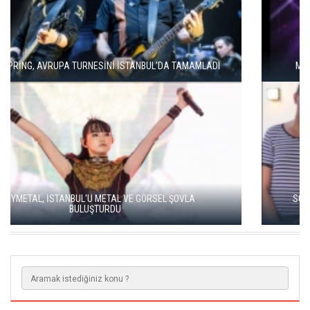
MODERN METALİN ÖNCÜSÜ TRİVİUM İSTANBUL'A GELİYOR
SOUND OF EUROPE BEŞİNCİ YILINDA İSTANBUL, ANKARA VE
İZMİR'DE