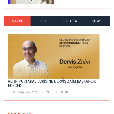
BUGÜN
DÜN
BU HAFTA
BU AY
ALTIN PORTAKAL JÜRİSİNE DERVİŞ ZAİM BAŞKANLIK
EDECEK
05 Agustos 2026
0
488