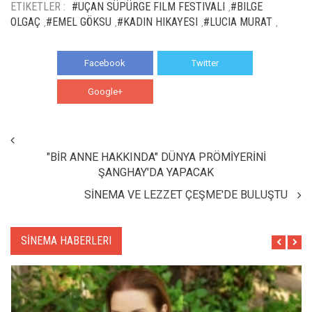
ETIKETLER :
#UÇAN SÜPÜRGE FILM FESTIVALI
#BILGE
,
OLGAÇ
#EMEL GÖKSU
#KADIN HIKAYESI
#LUCIA MURAT
,
,
,
,
Facebook
Twitter
Google+
WhatsApp
"BİR ANNE HAKKINDA" DÜNYA PRÖMİYERİNİ
ŞANGHAY'DA YAPACAK
SİNEMA VE LEZZET ÇEŞME'DE BULUŞTU
SİNEMA HABERLERI