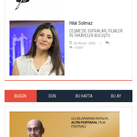
Hilal Solmaz
ÇEŞME'DE SOFRALAR, FİLMLER
VE HİKÂYELER BULUŞTU
26 Nisan 2026
19397
BUGÜN
DÜN
BU HAFTA
BU AY