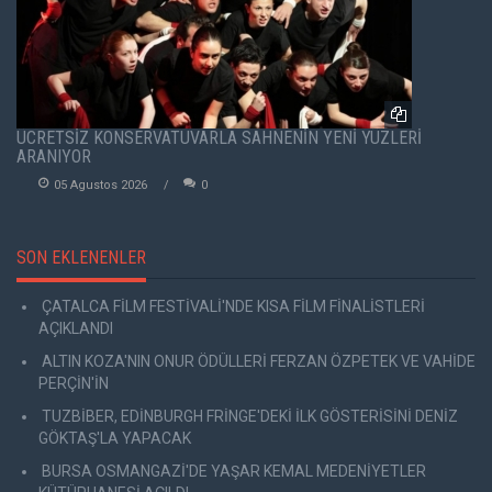
ÜCRETSİZ KONSERVATUVARLA SAHNENİN YENİ YÜZLERİ
ARANIYOR
05 Agustos 2026
0
SON EKLENENLER
ÇATALCA FİLM FESTİVALİ'NDE KISA FİLM FİNALİSTLERİ
AÇIKLANDI
ALTIN KOZA'NIN ONUR ÖDÜLLERİ FERZAN ÖZPETEK VE VAHİDE
PERÇİN'İN
TUZBİBER, EDİNBURGH FRİNGE'DEKİ İLK GÖSTERİSİNİ DENİZ
GÖKTAŞ'LA YAPACAK
BURSA OSMANGAZİ'DE YAŞAR KEMAL MEDENİYETLER