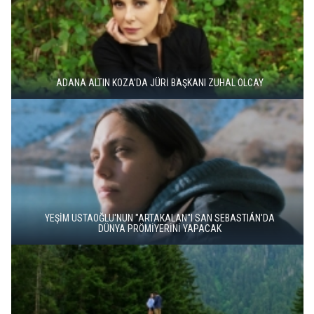
ADANA ALTIN KOZA'DA JÜRİ BAŞKANI ZUHAL OLCAY
YEŞİM USTAOĞLU'NUN "ARTAKALAN"I SAN SEBASTIÁN'DA
DÜNYA PRÖMİYERİNİ YAPACAK