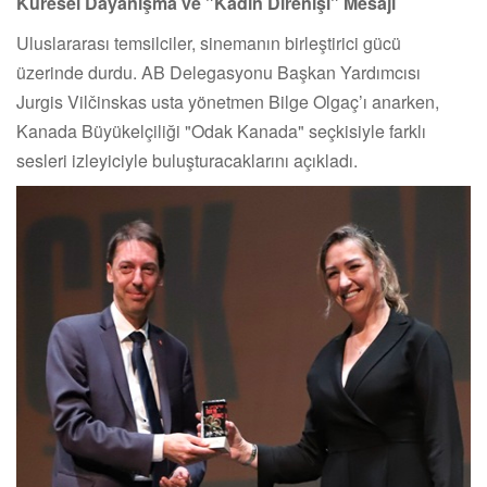
Küresel Dayanışma ve "Kadın Direnişi" Mesajı
Uluslararası temsilciler, sinemanın birleştirici gücü
üzerinde durdu. AB Delegasyonu Başkan Yardımcısı
Jurgis Vilčinskas usta yönetmen Bilge Olgaç’ı anarken,
Kanada Büyükelçiliği "Odak Kanada" seçkisiyle farklı
sesleri izleyiciyle buluşturacaklarını açıkladı.