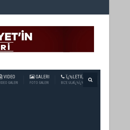
VIDEO
GALERI
Ï¿½LETIÏ¿½IM
IDEO GALERI
FOTO GALERI
BIZE ULAÏ¿½Ï¿½N