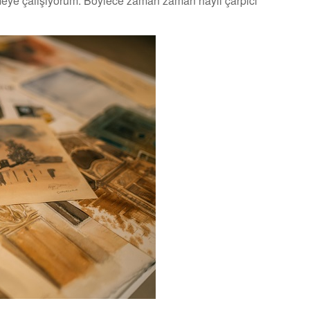
meye çalışıyorum. Böylece zaman zaman hayli çarpıcı