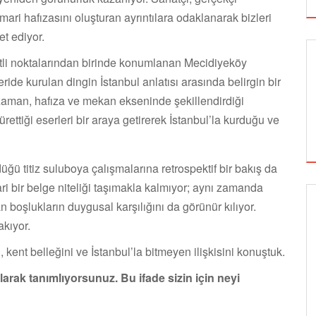
mari hafızasını oluşturan ayrıntılara odaklanarak bizleri
t ediyor.
tli noktalarından birinde konumlanan Mecidiyeköy
eride kurulan dingin İstanbul anlatısı arasında belirgin bir
 zaman, hafıza ve mekan ekseninde şekillendirdiği
ettiği eserleri bir araya getirerek İstanbul’la kurduğu ve
düğü titiz suluboya çalışmalarına retrospektif bir bakış da
i bir belge niteliği taşımakla kalmıyor; aynı zamanda
n boşlukların duygusal karşılığını da görünür kılıyor.
SİNEMA
akıyor.
ent belleğini ve İstanbul’la bitmeyen ilişkisini konuştuk.
arak tanımlıyorsunuz. Bu ifade sizin için neyi
ALTIN KOZA'NIN ONUR ÖDÜLLERİ FERZAN
ÖZPETEK VE VAHİDE PERÇİN'İN