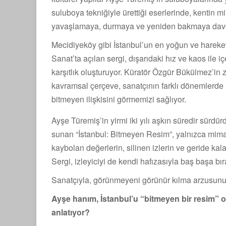
suluboya tekniğiyle ürettiği eserlerinde, kentin mi
yavaşlamaya, durmaya ve yeniden bakmaya dave
Mecidiyeköy gibi İstanbul’un en yoğun ve hareke
Sanat’ta açılan sergi, dışarıdaki hız ve kaos ile iç
karşıtlık oluşturuyor. Küratör Özgür Bükülmez’in
kavramsal çerçeve, sanatçının farklı dönemlerde ür
bitmeyen ilişkisini görmemizi sağlıyor.
Ayşe Türemiş’in yirmi iki yılı aşkın süredir sürdür
sunan “İstanbul: Bitmeyen Resim”, yalnızca mimar
kaybolan değerlerin, silinen izlerin ve geride kala
Sergi, izleyiciyi de kendi hafızasıyla baş başa bır
Sanatçıyla, görünmeyeni görünür kılma arzusunu, k
Ayşe hanım, İstanbul’u “bitmeyen bir resim” ol
anlatıyor?