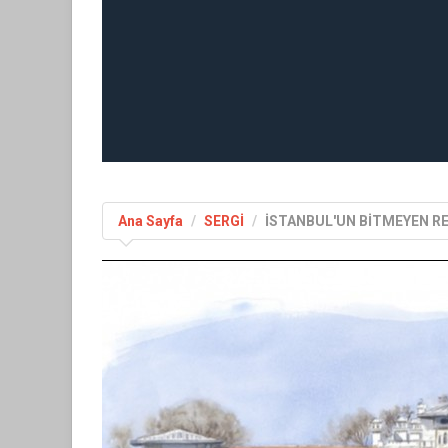
Ana Sayfa
SERGİ
İSTANBUL'UN BİTMEYEN R