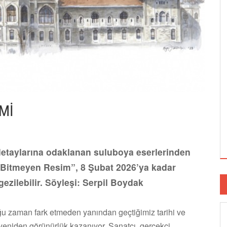
Mİ
detaylarına odaklanan suluboya eserlerinden
l: Bitmeyen Resim”, 8 Şubat 2026’ya kadar
ezilebilir. Söyleşi: Serpil Boydak
ğu zaman fark etmeden yanından geçtiğimiz tarihi ve
 yeniden görünürlük kazanıyor. Sanatçı, gerçekçi