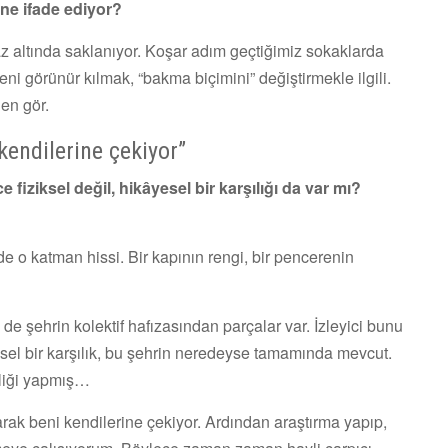
 ne ifade ediyor?
az altında saklanıyor. Koşar adım geçtiğimiz sokaklarda
i görünür kılmak, “bakma biçimini” değiştirmekle ilgili.
en gör.
endilerine çekiyor”
 fiziksel değil, hikâyesel bir karşılığı da var mı?
e o katman hissi. Bir kapının rengi, bir pencerenin
e şehrin kolektif hafızasından parçalar var. İzleyici bunu
el bir karşılık, bu şehrin neredeyse tamamında mevcut.
liği yapmış…
arak beni kendilerine çekiyor. Ardından araştırma yapıp,