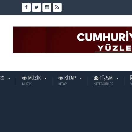
TRO
MÜZİK
KİTAP
TÏ¿½M
MÜZİK
KİTAP
KATEGORILER
V