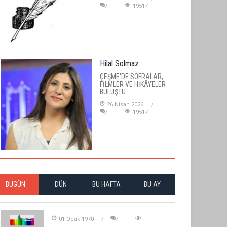
19517
Hilal Solmaz
ÇEŞME'DE SOFRALAR,
FİLMLER VE HİKÂYELER
BULUŞTU
26 Nisan 2026
19517
BUGÜN
DÜN
BU HAFTA
BU AY
01 Ocak 1970