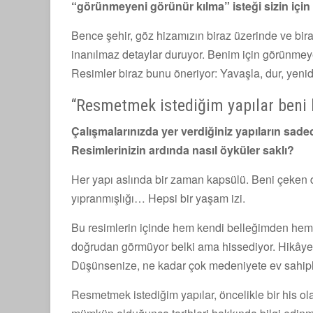
“görünmeyeni görünür kılma” isteği sizin için
Bence şehir, göz hizamızın biraz üzerinde ve bir
inanılmaz detaylar duruyor. Benim için görünmeyen
Resimler biraz bunu öneriyor: Yavaşla, dur, yenid
“Resmetmek istediğim yapılar beni k
Çalışmalarınızda yer verdiğiniz yapıların sadece
Resimlerinizin ardında nasıl öyküler saklı?
Her yapı aslında bir zaman kapsülü. Beni çeken d
yıpranmışlığı… Hepsi bir yaşam izi.
Bu resimlerin içinde hem kendi belleğimden hem d
doğrudan görmüyor belki ama hissediyor. Hikâyes
Düşünsenize, ne kadar çok medeniyete ev sahip
Resmetmek istediğim yapılar, öncelikle bir his ol