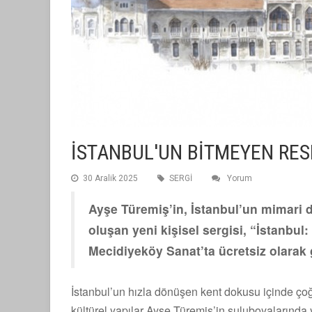
İSTANBUL'UN BİTMEYEN RES
30 Aralik 2025
SERGİ
Yorum
Ayşe Türemiş’in, İstanbul’un mimari 
oluşan yeni kişisel sergisi, “İstanbu
Mecidiyeköy Sanat’ta ücretsiz olarak g
İstanbul’un hızla dönüşen kent dokusu içinde ço
kültürel yapılar Ayşe Türemiş’in suluboyalarında