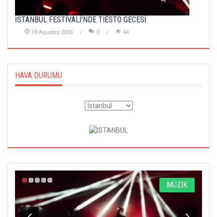
İSTANBUL FESTİVALİ’NDE TIËSTO GECESİ
09 Agustos 2026
0
44
HAVA DURUMU
MÜZİK
S