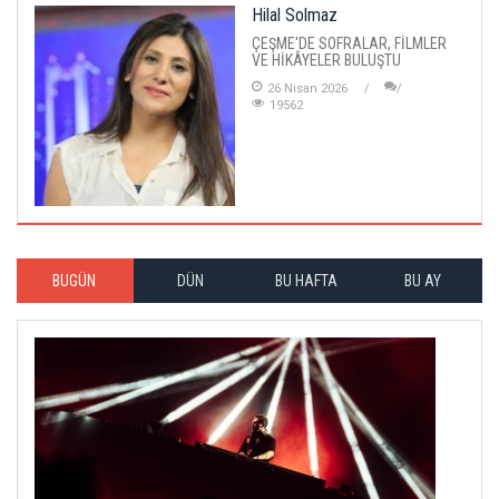
Hilal Solmaz
ÇEŞME'DE SOFRALAR, FİLMLER
VE HİKÂYELER BULUŞTU
26 Nisan 2026
19562
BUGÜN
DÜN
BU HAFTA
BU AY