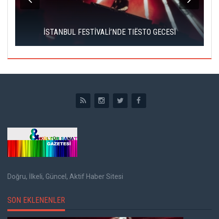
ADANA ALTIN KOZA'DA ORHAN KEMAL E
STO GECESİ
ÖDÜLLERİ ÜÇ USTA İSME
Doğru, İlkeli, Güncel, Aktif Haber Sitesi
SON EKLENENLER