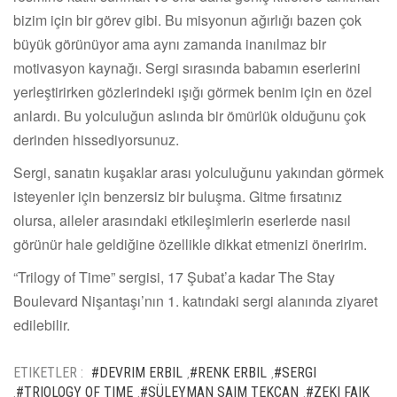
bizim için bir görev gibi. Bu misyonun ağırlığı bazen çok
büyük görünüyor ama aynı zamanda inanılmaz bir
motivasyon kaynağı. Sergi sırasında babamın eserlerini
yerleştirirken gözlerindeki ışığı görmek benim için en özel
anlardı. Bu yolculuğun aslında bir ömürlük olduğunu çok
derinden hissediyorsunuz.
Sergi, sanatın kuşaklar arası yolculuğunu yakından görmek
isteyenler için benzersiz bir buluşma. Gitme fırsatınız
olursa, aileler arasındaki etkileşimlerin eserlerde nasıl
görünür hale geldiğine özellikle dikkat etmenizi öneririm.
“Trilogy of Time” sergisi, 17 Şubat’a kadar The Stay
Boulevard Nişantaşı’nın 1. katındaki sergi alanında ziyaret
edilebilir.
ETIKETLER :
#DEVRIM ERBIL
#RENK ERBIL
#SERGI
,
,
#TRIOLOGY OF TIME
#SÜLEYMAN SAIM TEKCAN
#ZEKI FAIK
,
,
,