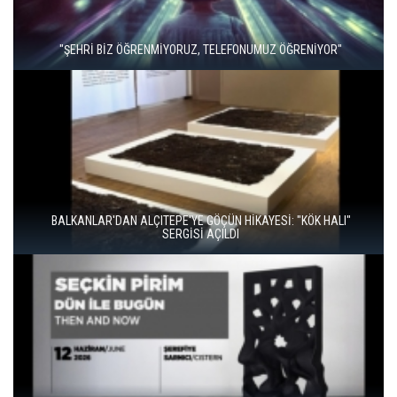
"ŞEHRİ BİZ ÖĞRENMİYORUZ, TELEFONUMUZ ÖĞRENİYOR"
BALKANLAR'DAN ALÇITEPE'YE GÖÇÜN HİKAYESİ: "KÖK HALI"
SERGİSİ AÇILDI