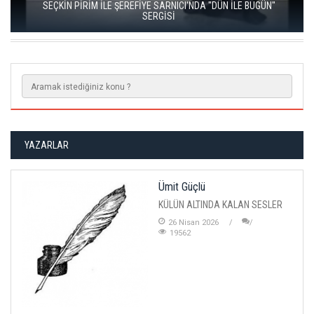
SEÇKİN PİRİM İLE ŞEREFİYE SARNICI'NDA "DÜN İLE BUGÜN"
SERGİSİ
YAZARLAR
Ümit Güçlü
KÜLÜN ALTINDA KALAN SESLER
26 Nisan 2026
19562