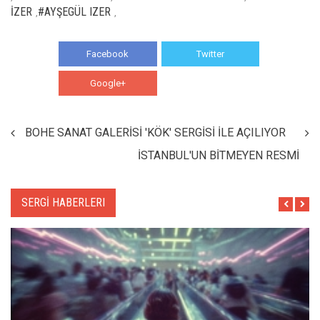
İZER
#AYŞEGÜL IZER
,
,
Facebook
Twitter
Google+
WhatsApp
BOHE SANAT GALERİSİ 'KÖK' SERGİSİ İLE AÇILIYOR
İSTANBUL'UN BİTMEYEN RESMİ
SERGİ HABERLERI