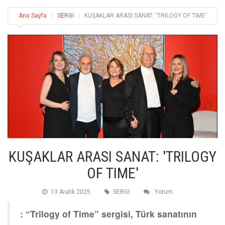
Ana Sayfa
SERGİ
KUŞAKLAR ARASI SANAT: 'TRILOGY OF TIME'
KUŞAKLAR ARASI SANAT: 'TRILOGY
OF TIME'
13 Aralik 2025
SERGİ
Yorum
: “Trilogy of Time” sergisi, Türk sanatının