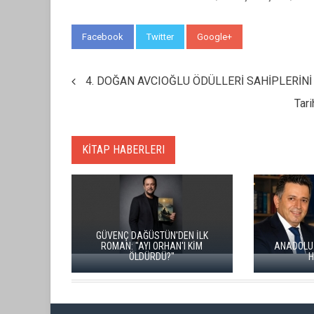
Facebook
Twitter
Google+
WhatsApp
4. DOĞAN AVCIOĞLU ÖDÜLLERİ SAHİPLERİN
Tar
KİTAP HABERLERI
ÜNAL ERS
KİTABI “
İKİ KİTAP VE BİTMEYEN BİR ENERJİ