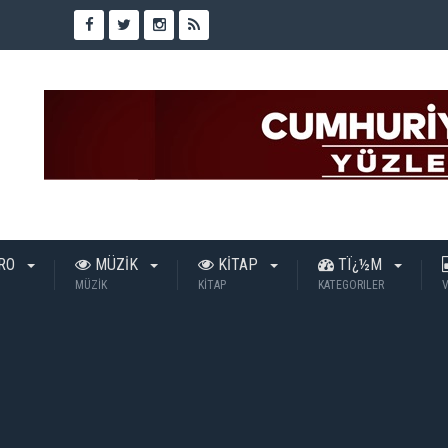
TRO
MÜZİK
KİTAP
TÏ¿½M
MÜZİK
KİTAP
KATEGORILER
V