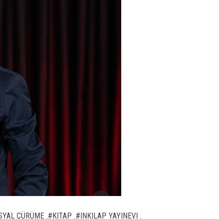
SYAL ÇÜRÜME
#KITAP
#INKILAP YAYINEVI
,
,
,