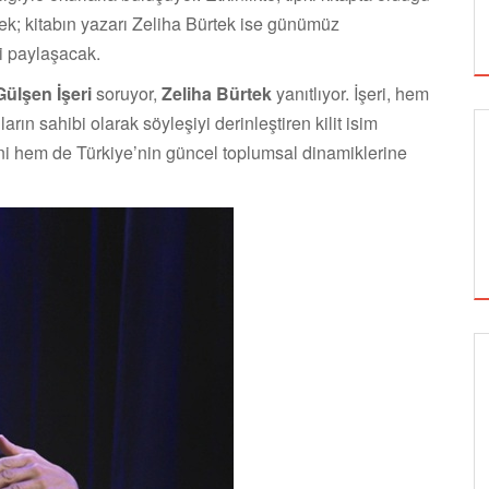
cek; kitabın yazarı Zeliha Bürtek ise günümüz
ni paylaşacak.
Gülşen İşeri
soruyor,
Zeliha Bürtek
yanıtlıyor. İşeri, hem
rın sahibi olarak söyleşiyi derinleştiren kilit isim
i hem de Türkiye’nin güncel toplumsal dinamiklerine
SİNEMA
ALTIN KOZA'NIN ONUR ÖDÜLLERİ FERZAN