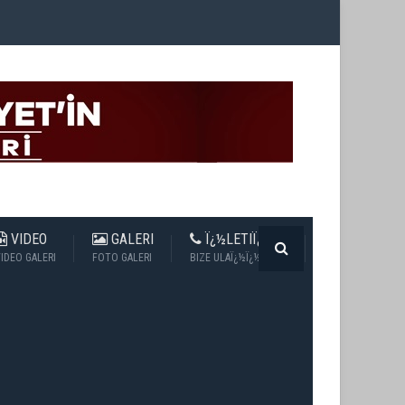
VIDEO
GALERI
Ï¿½LETIÏ¿½IM
IDEO GALERI
FOTO GALERI
BIZE ULAÏ¿½Ï¿½N