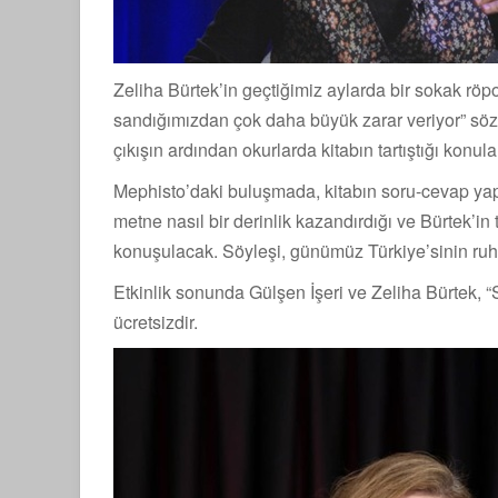
Zeliha Bürtek’in geçtiğimiz aylarda bir sokak röpo
sandığımızdan çok daha büyük zarar veriyor” sözl
çıkışın ardından okurlarda kitabın tartıştığı konul
Mephisto’daki buluşmada, kitabın soru-cevap yapıs
metne nasıl bir derinlik kazandırdığı ve Bürtek’i
konuşulacak. Söyleşi, günümüz Türkiye’sinin ruh h
Etkinlik sonunda Gülşen İşeri ve Zeliha Bürtek, “
ücretsizdir.