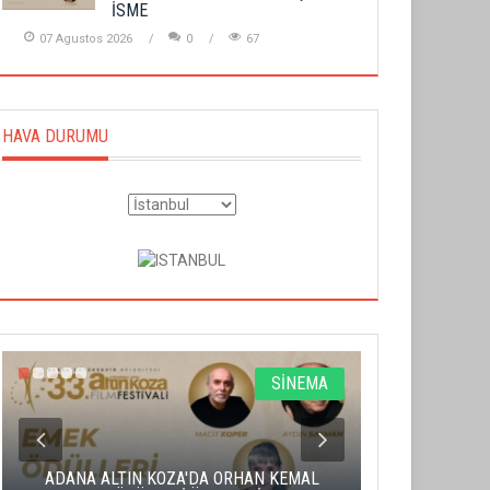
İSME
07 Agustos 2026
0
67
HAVA DURUMU
SİNEMA
ADANA ALTIN KOZA'DA ORHAN KEMAL
ALTIN PORTA