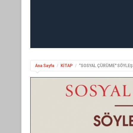
Ana Sayfa
KİTAP
“SOSYAL ÇÜRÜME" SÖYLEŞİ