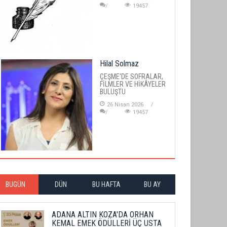
19457
Hilal Solmaz
ÇEŞME'DE SOFRALAR,
FİLMLER VE HİKÂYELER
BULUŞTU
26 Nisan 2026
19457
BUGÜN
DÜN
BU HAFTA
BU AY
ADANA ALTIN KOZA'DA ORHAN
KEMAL EMEK ÖDÜLLERİ ÜÇ USTA