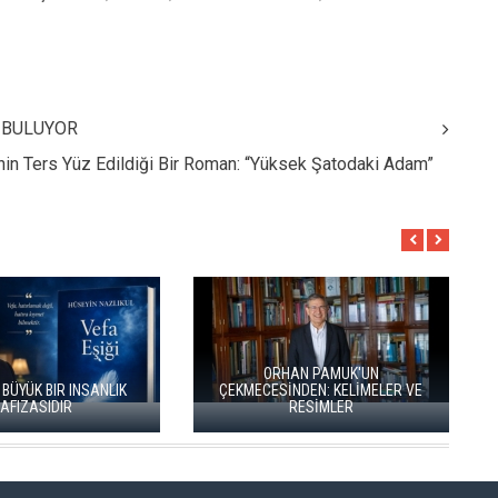
İ BULUYOR
ihin Ters Yüz Edildiği Bir Roman: “Yüksek Şatodaki Adam”
ÖZLÜ’NÜN YENİ ŞİİR
BÖĞÜRTLEN ÖPÜCÜĞÜ”
RIZA SÖNMEZ: ‘ANADOLU,
YAYIMLANDI
SANILDIĞINDAN ÇOK DAHA VEGAN"