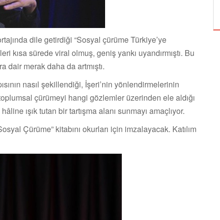
ÖZPETEK VE VAHİDE PERÇİN'İN
rtajında dile getirdiği “Sosyal çürüme Türkiye’ye
eri kısa sürede viral olmuş, geniş yankı uyandırmıştı. Bu
ara dair merak daha da artmıştı.
ının nasıl şekillendiği, İşeri’nin yönlendirmelerinin
n toplumsal çürümeyi hangi gözlemler üzerinden ele aldığı
âline ışık tutan bir tartışma alanı sunmayı amaçlıyor.
Sosyal Çürüme” kitabını okurları için imzalayacak. Katılım