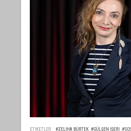
ETIKETLER :
#ZELIHA BÜRTEK
#GÜLŞEN IŞERI
#SO
,
,