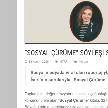
“SOSYAL ÇÜRÜME" SÖYLEŞİ S
18 Kasim 2025
KİTAP
Yorum
Sosyal medyada viral olan röportajıy
İşeri’nin sorularıyla “Sosyal Çürüme”
Toplumdaki değer erozyonunu, sessiz çoğunluğun
konumunu ele alan “
Sosyal Çürüme
” kitabı, 2
Beyoğlu’nda düzenlenecek söyleşi ve imza etkinliği