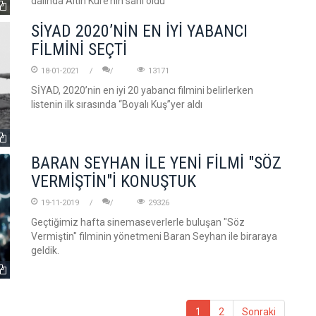
dalında Altın Küre’nin sahi oldu
SİYAD 2020’NİN EN İYİ YABANCI
FİLMİNİ SEÇTİ
18-01-2021
13171
SİYAD, 2020’nin en iyi 20 yabancı filmini belirlerken
listenin ilk sırasında “Boyalı Kuş”yer aldı
BARAN SEYHAN İLE YENİ FİLMİ "SÖZ
VERMİŞTİN"İ KONUŞTUK
19-11-2019
29326
Geçtiğimiz hafta sinemaseverlerle buluşan "Söz
Vermiştin" filminin yönetmeni Baran Seyhan ile biraraya
geldik.
1
2
Sonraki