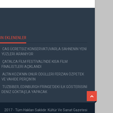
ON EKLENENLER
CAS ÜCRETSİZ KONSERVATUVARLA SAHNENİN YENİ
YÜZLERİ ARANIYOR
ÇATALCA FİLM FESTİVALİ'NDE KISA FİLM
FİNALİSTLERİ AÇIKLANDI
ALTIN KOZA'NIN ONUR ÖDÜLLERİ FERZAN ÖZPETEK
VE VAHİDE PERÇİN'İN
TUZBİBER, EDİNBURGH FRİNGE'DEKİ İLK GÖSTERİSİNİ
DENİZ GÖKTAŞ'LA YAPACAK
2017 - Tüm Hakları Saklıdır. Kültür Ve Sanat Gazetesi