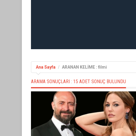
Ana Sayfa
ARANAN KELİME : filmi
ARAMA SONUÇLARI :
15 ADET SONUÇ BULUNDU