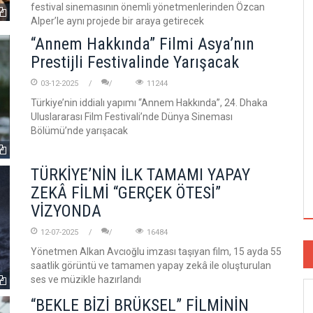
festival sinemasının önemli yönetmenlerinden Özcan
Alper’le aynı projede bir araya getirecek
“Annem Hakkında” Filmi Asya’nın
Prestijli Festivalinde Yarışacak
03-12-2025
11244
Türkiye’nin iddialı yapımı “Annem Hakkında”, 24. Dhaka
Uluslararası Film Festivali’nde Dünya Sineması
Bölümü’nde yarışacak
TÜRKİYE’NİN İLK TAMAMI YAPAY
ZEKÂ FİLMİ “GERÇEK ÖTESİ”
VİZYONDA
12-07-2025
16484
Yönetmen Alkan Avcıoğlu imzası taşıyan film, 15 ayda 55
saatlik görüntü ve tamamen yapay zekâ ile oluşturulan
ses ve müzikle hazırlandı
“BEKLE BİZİ BRÜKSEL” FİLMİNİN