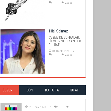
29326
Hilal Solmaz
ÇEŞME'DE SOFRALAR,
FİLMLER VE HİKÂYELER
BULUŞTU
01 Ocak 1970
29326
BUGÜN
DÜN
BU HAFTA
BU AY
01 Ocak 1970