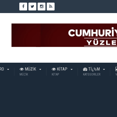
TRO
MÜZİK
KİTAP
TÏ¿½M
MÜZİK
KİTAP
KATEGORILER
V