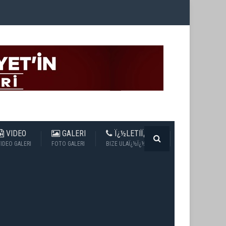
VIDEO
GALERI
Ï¿½LETIÏ¿½IM
IDEO GALERI
FOTO GALERI
BIZE ULAÏ¿½Ï¿½N