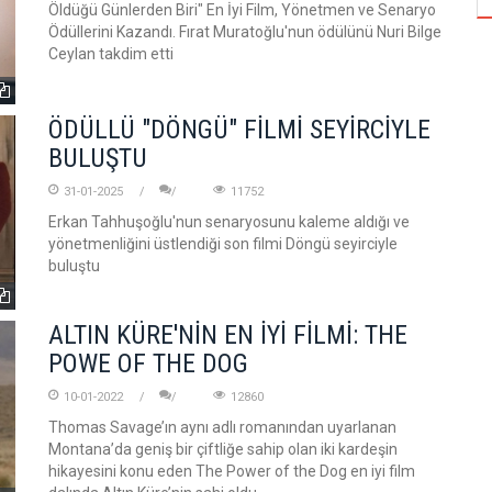
Öldüğü Günlerden Biri" En İyi Film, Yönetmen ve Senaryo
Ödüllerini Kazandı. Fırat Muratoğlu'nun ödülünü Nuri Bilge
Ceylan takdim etti
ÖDÜLLÜ "DÖNGÜ" FİLMİ SEYİRCİYLE
BULUŞTU
31-01-2025
11752
Erkan Tahhuşoğlu'nun senaryosunu kaleme aldığı ve
yönetmenliğini üstlendiği son filmi Döngü seyirciyle
buluştu
ALTIN KÜRE'NİN EN İYİ FİLMİ: THE
POWE OF THE DOG
10-01-2022
12860
Thomas Savage’ın aynı adlı romanından uyarlanan
Montana’da geniş bir çiftliğe sahip olan iki kardeşin
hikayesini konu eden The Power of the Dog en iyi film