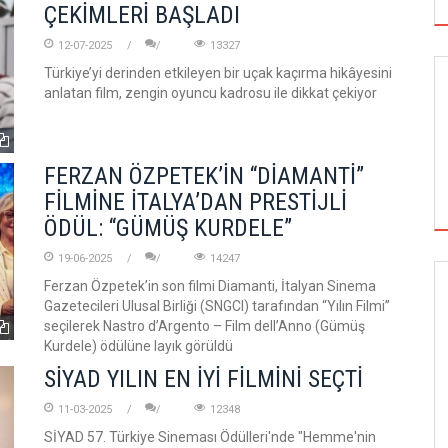
ÇEKİMLERİ BAŞLADI
12-07-2025
13327
Türkiye’yi derinden etkileyen bir uçak kaçırma hikâyesini
anlatan film, zengin oyuncu kadrosu ile dikkat çekiyor
FERZAN ÖZPETEK’İN “DİAMANTİ”
FİLMİNE İTALYA’DAN PRESTİJLİ
ÖDÜL: “GÜMÜŞ KURDELE”
19-06-2025
14247
Ferzan Özpetek’in son filmi Diamanti, İtalyan Sinema
SİNEMA
Gazetecileri Ulusal Birliği (SNGCI) tarafından “Yılın Filmi”
seçilerek Nastro d’Argento – Film dell’Anno (Gümüş
Kurdele) ödülüne layık görüldü
SİYAD YILIN EN İYİ FİLMİNİ SEÇTİ
ALTIN KOZA'NIN ONUR ÖDÜLLERİ FERZAN
ÖZPETEK VE VAHİDE PERÇİN'İN
11-03-2025
12348
SİYAD 57. Türkiye Sineması Ödülleri'nde "Hemme'nin