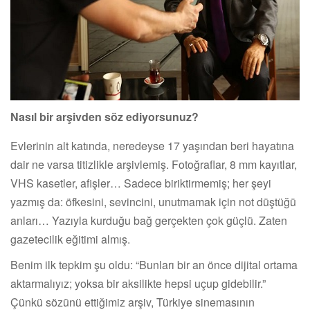
Nasıl bir arşivden söz ediyorsunuz?
Evlerinin alt katında, neredeyse 17 yaşından beri hayatına
dair ne varsa titizlikle arşivlemiş. Fotoğraflar, 8 mm kayıtlar,
VHS kasetler, afişler… Sadece biriktirmemiş; her şeyi
yazmış da: öfkesini, sevincini, unutmamak için not düştüğü
anları… Yazıyla kurduğu bağ gerçekten çok güçlü. Zaten
gazetecilik eğitimi almış.
Benim ilk tepkim şu oldu: “Bunları bir an önce dijital ortama
aktarmalıyız; yoksa bir aksilikte hepsi uçup gidebilir.”
Çünkü sözünü ettiğimiz arşiv, Türkiye sinemasının