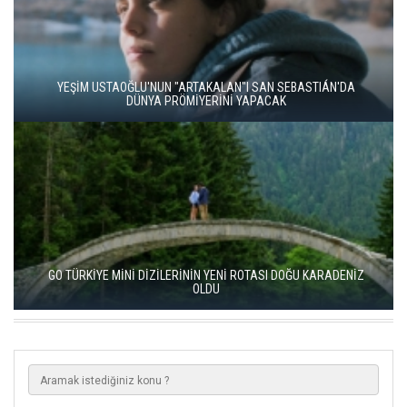
YEŞİM USTAOĞLU'NUN "ARTAKALAN"I SAN SEBASTIÁN'DA
DÜNYA PRÖMİYERİNİ YAPACAK
GO TÜRKİYE MİNİ DİZİLERİNİN YENİ ROTASI DOĞU KARADENİZ
OLDU