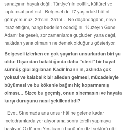
sanatçının hayatı değil; Türkiye’nin politik, kültürel ve
toplumsal portresi. Belgesel de 17 yaşındaki hâlini
görüyorsunuz, 20’sini, 25’ini… Ne düşündüğünü, neye
itiraz ettiğini, hangi bedelleri ödediğini. “Kuzeyin Genel
Adam” belgeseli, zor zamanlarda güçlüden yana değil,
haklıdan yana olmanın ne demek olduğunu gösteriyor.
Belgeseli izlerken en çok şaşırtan unsurlardan biri şu
oldu: Dışarıdan bakıldığında daha “steril” bir hayat
sürmüş gibi algılanan Kadir İnanır’ın, aslında çok
yoksul ve kalabalık bir aileden gelmesi, mücadeleyle
büyümesi ve bu kökenle bağını hiç koparmamış
olması… Sizce bu geçmiş, onun sinemasını ve hayata
karşı duruşunu nasıl şekillendirdi?
Evet. Sinemada ana unsur hâline gelene kadar
melodramlarda yer alıyor ama sonra tercih yapmaya
başlıyor. O dönem Yeşilçam’ı bugünün dizi sektörü gibi