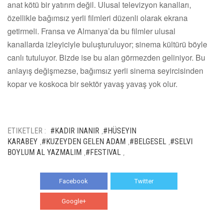
anat kötü bir yatırım değil. Ulusal televizyon kanalları,
özellikle bağımsız yerli filmleri düzenli olarak ekrana
getirmeli. Fransa ve Almanya’da bu filmler ulusal
kanallarda izleyiciyle buluşturuluyor; sinema kültürü böyle
canlı tutuluyor. Bizde ise bu alan görmezden geliniyor. Bu
anlayış değişmezse, bağımsız yerli sinema seyircisinden
kopar ve koskoca bir sektör yavaş yavaş yok olur.
ETIKETLER :
#KADIR INANIR
#HÜSEYIN
,
KARABEY
#KUZEYDEN GELEN ADAM
#BELGESEL
#SELVI
,
,
,
BOYLUM AL YAZMALIM
#FESTIVAL
,
,
Facebook
Twitter
Google+
WhatsApp