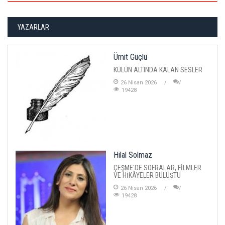
YAZARLAR
Ümit Güçlü
KÜLÜN ALTINDA KALAN SESLER
26 Nisan 2026
19428
Hilal Solmaz
ÇEŞME'DE SOFRALAR, FİLMLER
VE HİKÂYELER BULUŞTU
26 Nisan 2026
19428