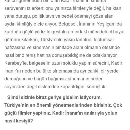
kalıcı figürlerinden biri olan Kadir İnanır’ın sinema
serüvenini izlerken; onu yalnızca filmleriyle değil, halktan
yana duruşu, politik tavrı ve bedel ödemeyi göze alan
aydın kimliğiyle ele alıyor. Belgesel, İnanır’ın Yeşilçam’da
kurduğu güçlü yıldız imgesinin ardındaki mücadeleci hayatı
görünür kılarken, Türkiye’nin yakın tarihine, toplumsal
hafızasına ve sinemanın bir ifade alanı olmanın ötesinde
nasıl bir direniş hattına dönüşebildiğine de odaklanıyor.
Karabey’le, belgeselin uzun soluklu yapım sürecini, Kadir
İnanır’ın neden bu ülke sinemasında ayrıcalıklı bir yerde
durduğunu ve bugün bağımsız sinemanın neden
seyirciden değil sistemden koparıldığını konuştuk.
Şimdi sizinle biraz geriye gidelim istiyorum.
Türkiye’nin en önemli yönetmenlerinden birisiniz. Çok
güçlü filmler yaptınız. Kadir İnanır’ın anılarıyla yolun
nasıl kesişti?