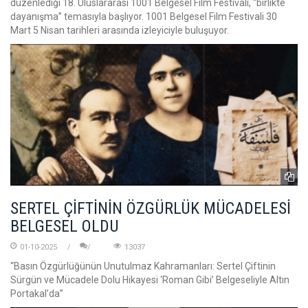
düzenlediği 18. Uluslararası 1001 Belgesel Film Festivali, “birlikte
dayanışma” temasıyla başlıyor. 1001 Belgesel Film Festivali 30
Mart 5 Nisan tarihleri arasında izleyiciyle buluşuyor.
SERTEL ÇİFTİNİN ÖZGÜRLÜK MÜCADELESİ
BELGESEL OLDU
01-10-2025
13037
“Basın Özgürlüğünün Unutulmaz Kahramanları: Sertel Çiftinin
Sürgün ve Mücadele Dolu Hikayesi ‘Roman Gibi’ Belgeseliyle Altın
Portakal’da”