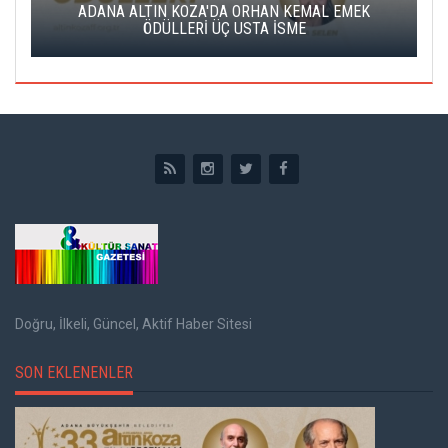
K
ADANA ALTIN KOZA'DA ORHAN KEMAL EMEK
A
ÖDÜLLERİ ÜÇ USTA İSME
Doğru, İlkeli, Güncel, Aktif Haber Sitesi
SON EKLENENLER