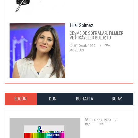
Hilal Solmaz
ÇEŞME'DE SOFRALAR, FİLMLER
VE HİKÂYELER BULUŞTU
01 Ocak 1970
20583
BUGÜN
DÜN
BU HAFTA
BU AY
01 Ocak 1970