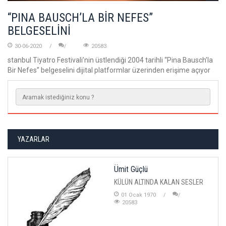
“PINA BAUSCH’LA BİR NEFES”
BELGESELİNİ
30-06-2020
20583
stanbul Tiyatro Festivali’nin üstlendiği 2004 tarihli “Pina Bausch’la
Bir Nefes” belgeselini dijital platformlar üzerinden erişime açıyor
YAZARLAR
Ümit Güçlü
KÜLÜN ALTINDA KALAN SESLER
01 Ocak 1970
20583