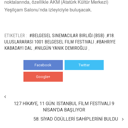
noktalarında, özellikle AKM (Atatürk Kültür Merkezi)
Yeşilçam Salonu’nda izleyiciyle buluşacak.
ETIKETLER :
#BELGESEL SINEMACILAR BIRLIĞI (BSB)
#18.
,
ULUSLARARASI 1001 BELGESEL FILM FESTIVALI
#BAHRIYE
,
KABADAYI DAL
#NILGÜN YANIK DEMIROĞLU
,
,
Facebook
Twitter
Google+
WhatsApp
127 HİKAYE, 11 GÜN: İSTANBUL FİLM FESTİVALİ 9
NİSAN'DA BAŞLIYOR
58. SİYAD ÖDÜLLERİ SAHİPLERİNİ BULDU