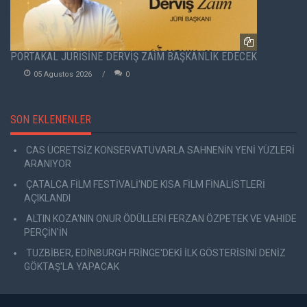
PORTAKAL JÜRİSİNE DERVİŞ ZAİM BAŞKANLIK EDECEK
05 Agustos 2026
0
SON EKLENENLER
CAS ÜCRETSİZ KONSERVATUVARLA SAHNENİN YENİ YÜZLERİ
ARANIYOR
ÇATALCA FİLM FESTİVALİ'NDE KISA FİLM FİNALİSTLERİ
AÇIKLANDI
ALTIN KOZA'NIN ONUR ÖDÜLLERİ FERZAN ÖZPETEK VE VAHİDE
PERÇİN'İN
TUZBİBER, EDİNBURGH FRİNGE'DEKİ İLK GÖSTERİSİNİ DENİZ
GÖKTAŞ'LA YAPACAK