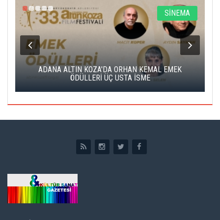
A
SİNEMA
K
ADANA ALTIN KOZA'DA ORHAN KEMAL EMEK
A
ÖDÜLLERİ ÜÇ USTA İSME