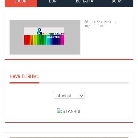
BUGÜN
DÜN
BU HAFTA
BU AY
01 Ocak 1970
HAVA DURUMU