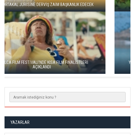
ADANA ALTIN KOZA'DA JÜRİ BAŞKANI ZUHAL OLCAY
YEŞİM USTAOĞLU'NUN "ARTAKALAN"I SAN SEBASTIÁN'DA
DÜNYA PRÖMİYERİNİ YAPACAK
YAZARLAR