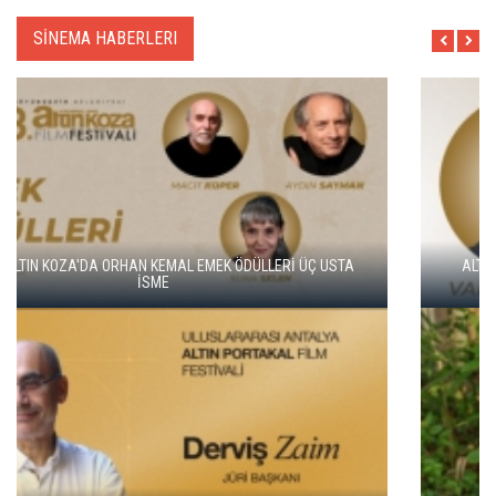
SİNEMA HABERLERI
ALTIN KOZA'NIN ONUR ÖDÜLLERİ FERZAN ÖZPETEK VE VAHİDE
PERÇİN'İN