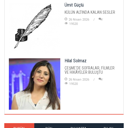
Ümit Güçlü
KÜLÜN ALTINDA KALAN SESLER
26 Nisan 2026
19520
Hilal Solmaz
ÇEŞME'DE SOFRALAR, FİLMLER
VE HİKÂYELER BULUŞTU
26 Nisan 2026
19520