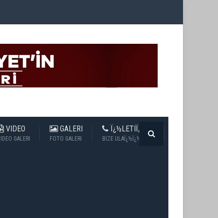
VIDEO
GALERI
Ï¿½LETIÏ¿½IM
IDEO GALERI
FOTO GALERI
BIZE ULAÏ¿½Ï¿½N