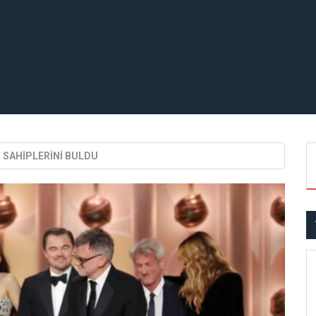
İ SAHİPLERİNİ BULDU