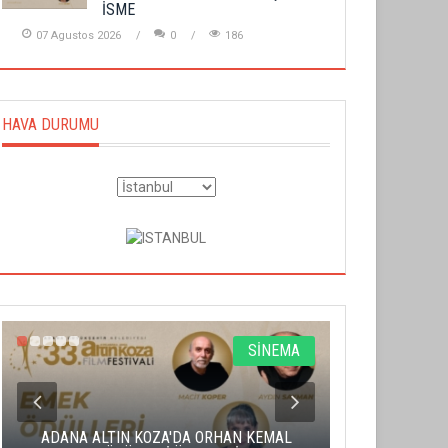
İSME
07 Agustos 2026
0
186
HAVA DURUMU
SİNEMA
ADANA ALTIN KOZA'DA ORHAN KEMAL
ALTIN PORTA