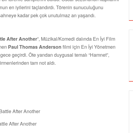
un en iyilerini taçlandırdı. Törenin sunuculuğunu
n sahneye kadar pek çok unutulmaz an yaşandı.
tle After Another
”, Müzikal/Komedi dalında En İyi Film
tmen
Paul Thomas Anderson
filmi için En İyi Yönetmen
ir gece geçirdi. Öte yandan duygusal temalı “Hamnet”,
irmenlerinden tam not aldı.
SİNEMA
ttle After Another
tle After Another
ALTIN KOZA'NIN ONUR ÖDÜLLERİ FERZAN