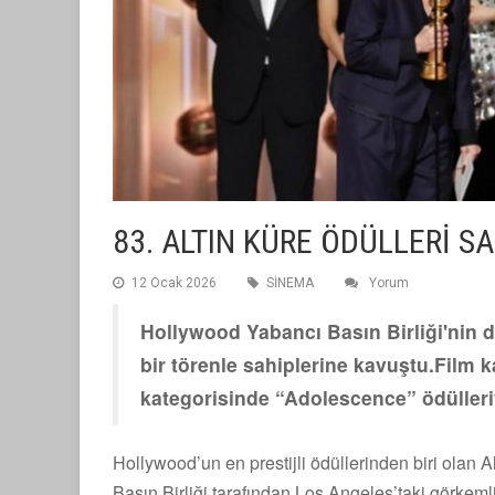
83. ALTIN KÜRE ÖDÜLLERİ S
12 Ocak 2026
SİNEMA
Yorum
Hollywood Yabancı Basın Birliği'nin d
bir törenle sahiplerine kavuştu.Film 
kategorisinde “Adolescence” ödülleriy
Hollywood’un en prestijli ödüllerinden biri olan 
Basın Birliği tarafından Los Angeles’taki görkemli