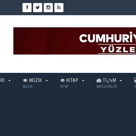
TRO
MÜZİK
KİTAP
TÏ¿½M
MÜZİK
KİTAP
KATEGORILER
V