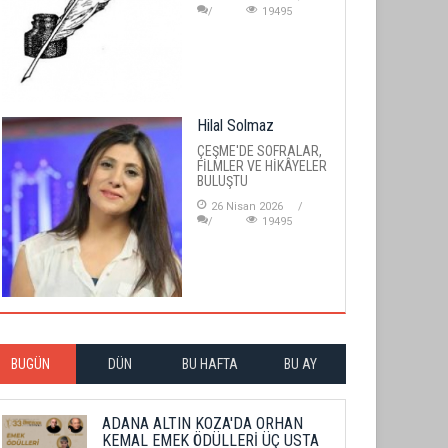
19495
Hilal Solmaz
ÇEŞME'DE SOFRALAR,
FİLMLER VE HİKÂYELER
BULUŞTU
26 Nisan 2026
19495
BUGÜN
DÜN
BU HAFTA
BU AY
ADANA ALTIN KOZA'DA ORHAN
KEMAL EMEK ÖDÜLLERİ ÜÇ USTA