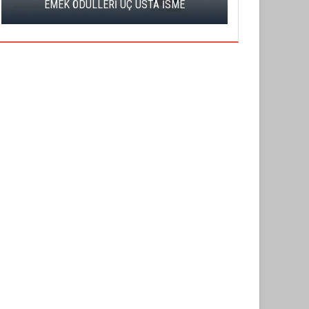
EMEK ÖDÜLLERİ ÜÇ USTA İSME
BA