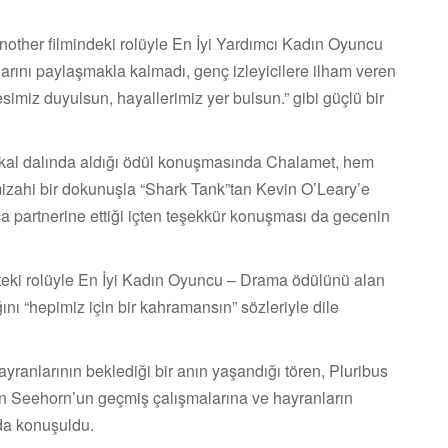
Another filmindeki rolüyle En İyi Yardımcı Kadın Oyuncu
ını paylaşmakla kalmadı, genç izleyicilere ilham veren
simiz duyulsun, hayallerimiz yer bulsun.” gibi güçlü bir
kal dalında aldığı ödül konuşmasında Chalamet, hem
 mizahi bir dokunuşla “Shark Tank”tan Kevin O’Leary’e
ca partnerine ettiği içten teşekkür konuşması da gecenin
eki rolüyle En İyi Kadın Oyuncu – Drama ödülünü alan
nı “hepimiz için bir kahramansın” sözleriyle dile
ranlarının beklediği bir anın yaşandığı tören, Pluribus
n Seehorn’un geçmiş çalışmalarına ve hayranların
da konuşuldu.