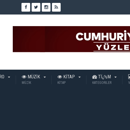
TRO
MÜZİK
KİTAP
TÏ¿½M
MÜZİK
KİTAP
KATEGORILER
V