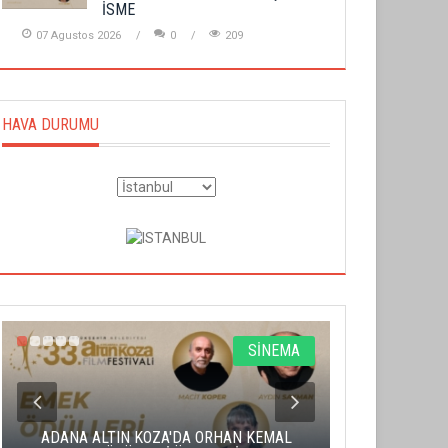
İSME
07 Agustos 2026
0
209
HAVA DURUMU
SİNEMA
ADANA ALTIN KOZA'DA ORHAN KEMAL
ALTIN PORTA