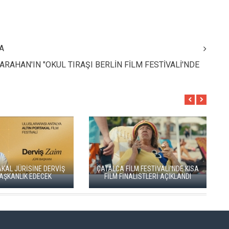
A
KARAHAN'IN "OKUL TIRAŞI BERLİN FİLM FESTİVALİ'NDE
ZA'NIN ONUR ÖDÜLLERİ
ÖZPETEK VE VAHİDE
ADANA ALTIN KOZA'DA JÜRİ
PERÇİN'İN
BAŞKANI ZUHAL OLCAY