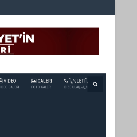
VIDEO
GALERI
Ï¿½LETIÏ¿½IM
IDEO GALERI
FOTO GALERI
BIZE ULAÏ¿½Ï¿½N