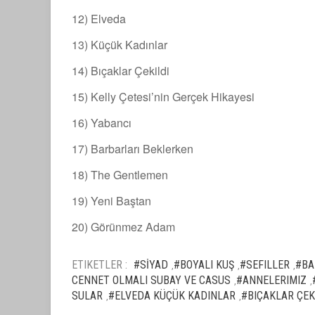
12) Elveda
13) Küçük Kadınlar
14) Bıçaklar Çekildi
15) Kelly Çetesi’nin Gerçek Hikayesi
16) Yabancı
17) Barbarları Beklerken
18) The Gentlemen
19) Yeni Baştan
20) Görünmez Adam
ETIKETLER :
#SİYAD
#BOYALI KUŞ
#SEFILLER
#BA
,
,
,
CENNET OLMALI SUBAY VE CASUS
#ANNELERIMIZ
,
,
SULAR
#ELVEDA KÜÇÜK KADINLAR
#BIÇAKLAR ÇEK
,
,