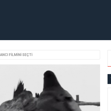
BANCI FİLMİNİ SEÇTİ