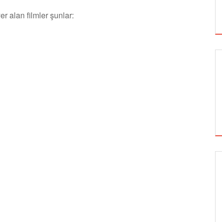
r alan filmler şunlar:
SİNEMA
ALTIN KOZA'NIN ONUR ÖDÜLLERİ FERZAN