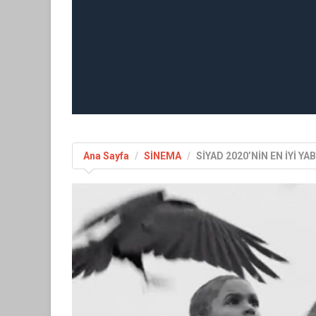
Ana Sayfa
SİNEMA
SİYAD 2020’NİN EN İYİ YA