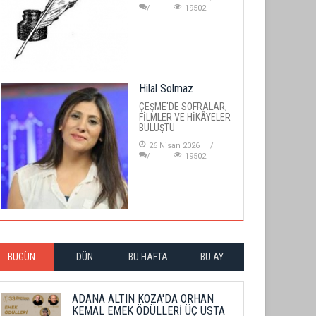
19502
Hilal Solmaz
ÇEŞME'DE SOFRALAR,
FİLMLER VE HİKÂYELER
BULUŞTU
26 Nisan 2026
19502
BUGÜN
DÜN
BU HAFTA
BU AY
ADANA ALTIN KOZA'DA ORHAN
KEMAL EMEK ÖDÜLLERİ ÜÇ USTA