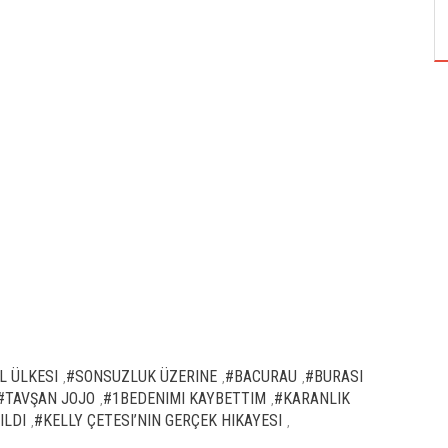
ÖZPETEK VE VAHİDE PERÇİN'İN
L ÜLKESI
#SONSUZLUK ÜZERINE
#BACURAU
#BURASI
,
,
,
#TAVŞAN JOJO
#1BEDENIMI KAYBETTIM
#KARANLIK
,
,
ILDI
#KELLY ÇETESI’NIN GERÇEK HIKAYESI
,
,