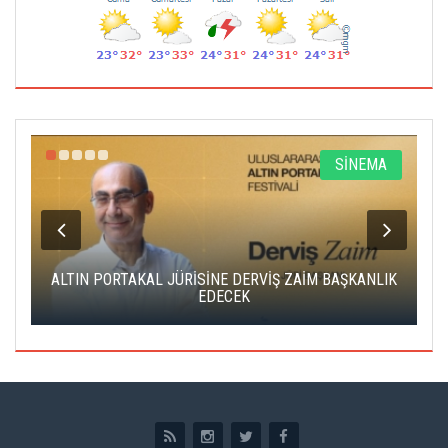
R
SİNEMA
ALTIN PORTAKAL JÜRİSİNE DERVİŞ ZAİM BAŞKANLIK
C
EDECEK