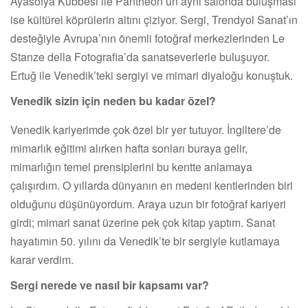
Ayasofya Kubbesi ile Pantheon’un aynı salonda buluşması
ise kültürel köprülerin altını çiziyor. Sergi, Trendyol Sanat’ın
desteğiyle Avrupa’nın önemli fotoğraf merkezlerinden Le
Stanze della Fotografia’da sanatseverlerle buluşuyor.
Ertuğ ile Venedik’teki sergiyi ve mimari diyaloğu konuştuk.
Venedik sizin için neden bu kadar özel?
Venedik kariyerimde çok özel bir yer tutuyor. İngiltere’de
mimarlık eğitimi alırken hafta sonları buraya gelir,
mimarlığın temel prensiplerini bu kentte anlamaya
çalışırdım. O yıllarda dünyanın en medeni kentlerinden biri
olduğunu düşünüyordum. Araya uzun bir fotoğraf kariyeri
girdi; mimari sanat üzerine pek çok kitap yaptım. Sanat
hayatımın 50. yılını da Venedik’te bir sergiyle kutlamaya
karar verdim.
Sergi nerede ve nasıl bir kapsamı var?