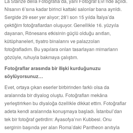
La Stanze della Fotografia’da, yani Fotoğraf Evi’nde açıldı.
Nisanın 6’sına kadar birinci kattaki salonlar bana ayrıldı.
Sergide 29 eser yer alıyor; 28’i son 15 yılda İtalya’da
çektiğim fotoğraflardan oluşuyor. Genellikle 16. yüzyıla
dayanan, Rönesans etkisinin güçlü olduğu anıtları,
kütüphaneleri, tiyatro binalarını ve palazzoları
fotoğrafladım. Bu yapılara onları tasarlayan mimarların
gözüyle, ruhuyla bakmaya çalıştım.
Fotoğraflar arasında bir ilişki kurduğunuzu
söylüyorsunuz…
Evet, ortaya çıkan eserler birbirinden farklı olsa da
aralarında bir diyalog oluştu. Fotoğrafları mekâna
yerleştirirken bu diyaloğa özellikle dikkat ettim. Fotoğraflar
adeta kendi aralarında konuşmaya başladı. İstanbul’dan
tek bir fotoğraf getirdim: Ayasofya’nın Kubbesi. Onu
serginin başında yer alan Roma’daki Pantheon anıtıyla