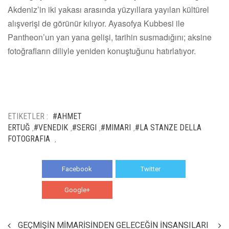
Akdeniz’in iki yakası arasında yüzyıllara yayılan kültürel
alışverişi de görünür kılıyor. Ayasofya Kubbesi ile
Pantheon’un yan yana gelişi, tarihin susmadığını; aksine
fotoğrafların diliyle yeniden konuştuğunu hatırlatıyor.
ETIKETLER :
#AHMET
ERTUĞ
#VENEDIK
#SERGI
#MIMARI
#LA STANZE DELLA
,
,
,
,
FOTOGRAFIA
,
Facebook
Twitter
Google+
WhatsApp
GEÇMİŞİN MİMARİSİNDEN GELECEĞİN İNSANSILARI