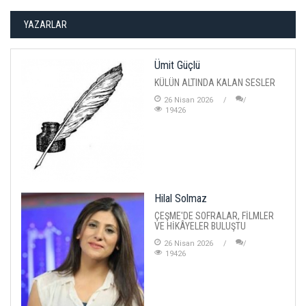
YAZARLAR
Ümit Güçlü
KÜLÜN ALTINDA KALAN SESLER
26 Nisan 2026
19426
Hilal Solmaz
ÇEŞME'DE SOFRALAR, FİLMLER
VE HİKÂYELER BULUŞTU
26 Nisan 2026
19426