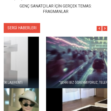
GENÇ SANATÇILAR İÇİN GERÇEK TEMAS:
FRAGMANLAR
SERGİ HABERLERI
"ŞEHRİ BİZ ÖĞRENMİYORUZ, TELEFONUMUZ ÖĞRENİYOR"