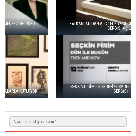
BALKANLAR'DAN ALÇITEPE'YE GÖÇÜN HİKAYESİ: "KÖK HALI"
SERGİSİ AÇILDI
SEÇKİN PİRİM İLE ŞEREFİYE SARNICI'NDA "DÜN İLE BUGÜN"
SERGİSİ