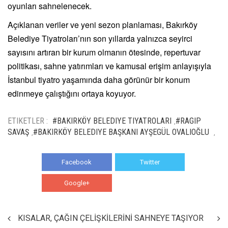
oyunları sahnelenecek.
Açıklanan veriler ve yeni sezon planlaması, Bakırköy
Belediye Tiyatroları’nın son yıllarda yalnızca seyirci
sayısını artıran bir kurum olmanın ötesinde, repertuvar
politikası, sahne yatırımları ve kamusal erişim anlayışıyla
İstanbul tiyatro yaşamında daha görünür bir konum
edinmeye çalıştığını ortaya koyuyor.
ETIKETLER :
#BAKIRKÖY BELEDIYE TIYATROLARI
#RAGIP
,
SAVAŞ
#BAKIRKÖY BELEDIYE BAŞKANI AYŞEGÜL OVALIOĞLU
,
,
Facebook
Twitter
Google+
WhatsApp
KISALAR, ÇAĞIN ÇELİŞKİLERİNİ SAHNEYE TAŞIYOR