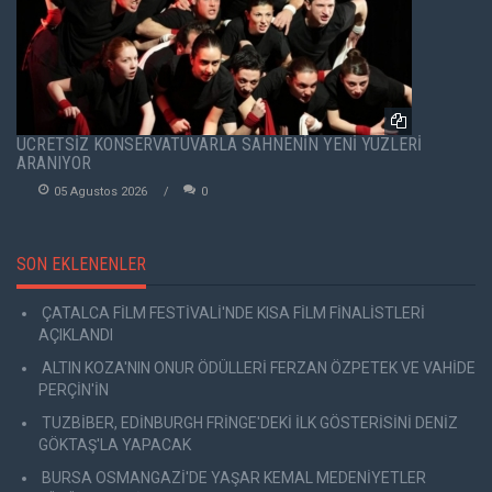
ÜCRETSİZ KONSERVATUVARLA SAHNENİN YENİ YÜZLERİ
ARANIYOR
05 Agustos 2026
0
SON EKLENENLER
ÇATALCA FİLM FESTİVALİ'NDE KISA FİLM FİNALİSTLERİ
AÇIKLANDI
ALTIN KOZA'NIN ONUR ÖDÜLLERİ FERZAN ÖZPETEK VE VAHİDE
PERÇİN'İN
TUZBİBER, EDİNBURGH FRİNGE'DEKİ İLK GÖSTERİSİNİ DENİZ
GÖKTAŞ'LA YAPACAK
BURSA OSMANGAZİ'DE YAŞAR KEMAL MEDENİYETLER