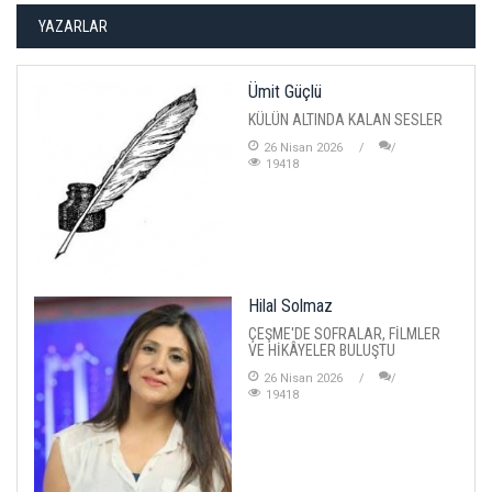
YAZARLAR
Ümit Güçlü
KÜLÜN ALTINDA KALAN SESLER
26 Nisan 2026
19418
Hilal Solmaz
ÇEŞME'DE SOFRALAR, FİLMLER
VE HİKÂYELER BULUŞTU
26 Nisan 2026
19418