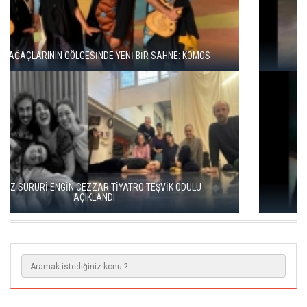
KISALAR, ÇAĞIN ÇELİŞKİLERİNİ SAHNEYE TAŞIYOR
ALEX'İ OYNARKEN GENÇLİĞİMLE KARŞILAŞTIM