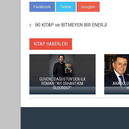
Facebook
Twitter
Google+
WhatsApp
İKİ KİTAP ve BİTMEYEN BİR ENERJİ
KİTAP HABERLERI
ÜNAL ERSÖZLÜ’NÜN YENİ ŞİİR
KİTABI “BÖĞÜRTLEN ÖPÜCÜĞÜ”
RIZA S
YAYIMLANDI
SANILDIĞIN