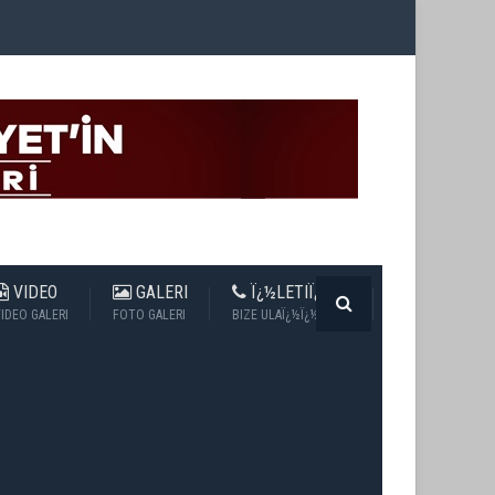
VIDEO
GALERI
Ï¿½LETIÏ¿½IM
IDEO GALERI
FOTO GALERI
BIZE ULAÏ¿½Ï¿½N