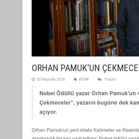
ORHAN PAMUK'UN ÇEKMECES
02 Haziran 2026
KİTAP
Yorum
Nobel Ödüllü yazar Orhan Pamuk'un 4 
Çekmeceler", yazarın bugüne dek kamu
açıyor.
Orhan Pamuk'un yeni kitabı Kelimeler ve Resimle
alışılmadık bir şey vaat ediyor: Nobel ödüllü yaza