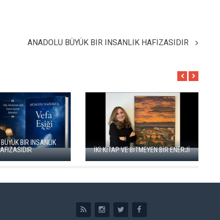
ANADOLU BÜYÜK BIR INSANLIK HAFIZASIDIR
TARIHIN TERS YÜZ EDILDIĞI BIR
ÖNMEZ: ‘ANADOLU,
ROMAN: “YÜKSEK ŞATODAKI
DAN ÇOK DAHA VEGAN"
ADAM”