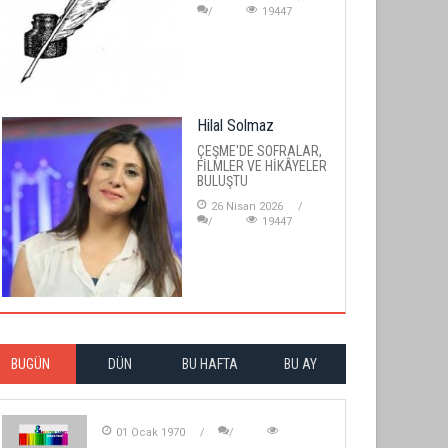
19447
Hilal Solmaz
ÇEŞME'DE SOFRALAR,
FİLMLER VE HİKÂYELER
BULUŞTU
26 Nisan 2026
19447
BUGÜN
DÜN
BU HAFTA
BU AY
01 Ocak 1970