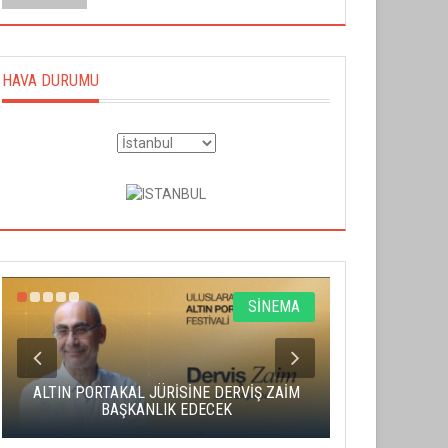
HAVA DURUMU
SİNEMA
ALTIN PORTAKAL JÜRİSİNE DERVİŞ ZAİM
CAS ÜCRE
BAŞKANLIK EDECEK
SAHNENİN 