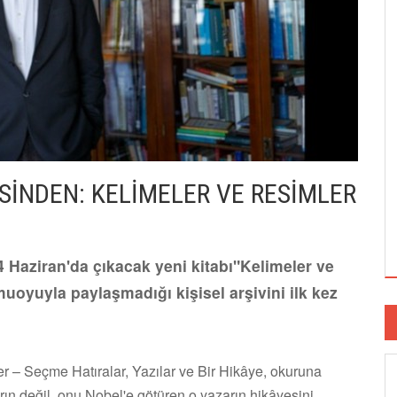
İNDEN: KELİMELER VE RESİMLER
Haziran'da çıkacak yeni kitabı"Kelimeler ve
oyuyla paylaşmadığı kişisel arşivini ilk kez
r – Seçme Hatıralar, Yazılar ve Bir Hikâye, okuruna
rın değil, onu Nobel'e götüren o yazarın hikâyesini.