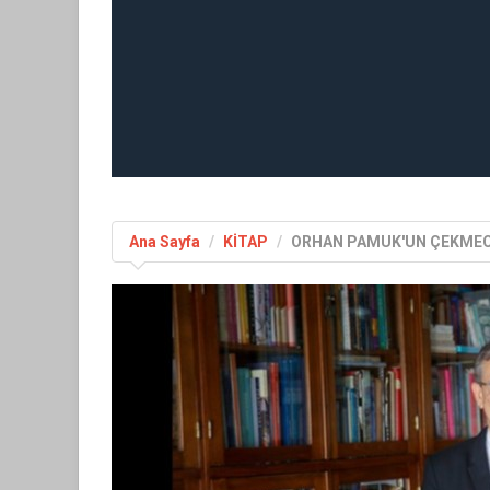
Ana Sayfa
KİTAP
ORHAN PAMUK'UN ÇEKMECE