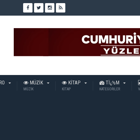
TRO
MÜZİK
KİTAP
TÏ¿½M
MÜZİK
KİTAP
KATEGORILER
V