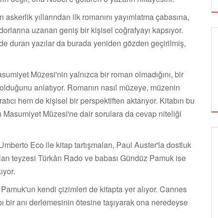
n askerlik yıllarından ilk romanını yayımlatma çabasına,
dorlarına uzanan geniş bir kişisel coğrafyayı kapsıyor.
lde duran yazılar da burada yeniden gözden geçirilmiş,
sumiyet Müzesi'nin yalnızca bir roman olmadığını, bir
 an olduğunu anlatıyor. Romanın nasıl müzeye, müzenin
cı hem de kişisel bir perspektiften aktarıyor. Kitabın bu
 Masumiyet Müzesi'ne dair sorulara da cevap niteliği
Umberto Eco ile kitap tartışmaları, Paul Auster'la dostluk
GÖRSEL SANATLAR
ü olan teyzesi Türkân Rado ve babası Gündüz Pamuk ise
ıyor.
e Pamuk'un kendi çizimleri de kitapta yer alıyor. Cannes
TUZBİBER, EDİNBURGH FRİNGE'DEKİ İLK
GÖSTERİSİNİ DENİZ GÖKTAŞ'LA YAPACAK
abı bir anı derlemesinin ötesine taşıyarak ona neredeyse