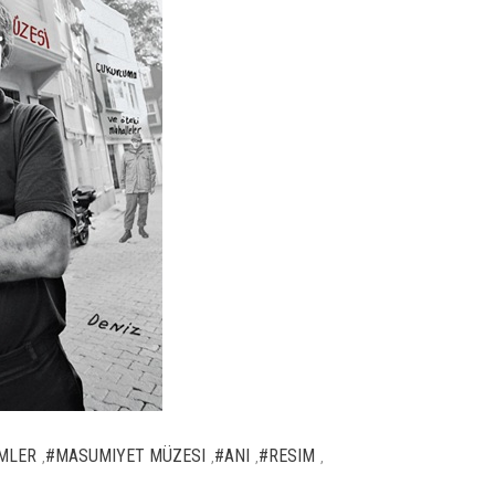
IMLER
#MASUMIYET MÜZESI
#ANI
#RESIM
,
,
,
,