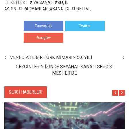
ETIKETLER :
#IVA SANAT
#SEÇIL
,
AYDIN
#FRAGMANLAR
#SANATÇI
#ÜRETIM
,
,
,
,
Facebook
Twitter
Google+
WhatsApp
VENEDİK’TE BİR TÜRK MİMARIN 50. YILI
GEZGİNLERİN İZİNDE SEYAHAT SANATI SERGİSİ
MEŞHER'DE
SERGİ HABERLERI