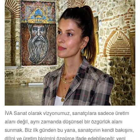
İVA Sanat olarak vizyonumuz, sanatçılara sadece üretim
alanı değil, aynı zamanda düşünsel bir özgürlük alanı
sunmak. Biz ilk günden bu yana, sanatçının kendi bakışını,
dilini ve üretim biçimini özgürce ifade edebileceği; yeni