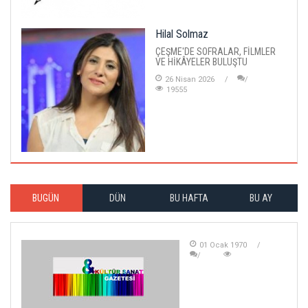
Hilal Solmaz
ÇEŞME'DE SOFRALAR, FİLMLER
VE HİKÂYELER BULUŞTU
26 Nisan 2026
19555
BUGÜN
DÜN
BU HAFTA
BU AY
01 Ocak 1970