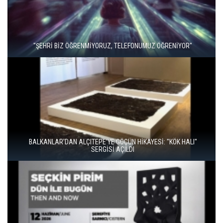
"ŞEHRİ BİZ ÖĞRENMİYORUZ, TELEFONUMUZ ÖĞRENİYOR"
BALKANLAR'DAN ALÇITEPE'YE GÖÇÜN HİKAYESİ: "KÖK HALI"
SERGİSİ AÇILDI