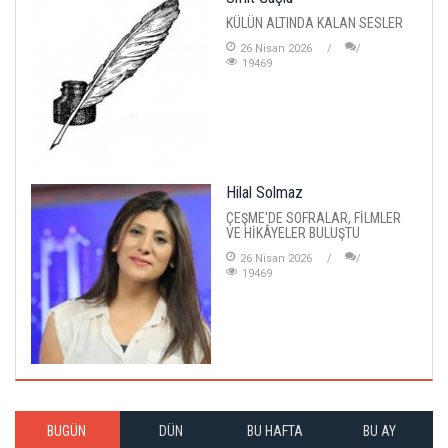
KÜLÜN ALTINDA KALAN SESLER
26 Nisan 2026
19469
Hilal Solmaz
ÇEŞME'DE SOFRALAR, FİLMLER
VE HİKÂYELER BULUŞTU
26 Nisan 2026
19469
BUGÜN
DÜN
BU HAFTA
BU AY