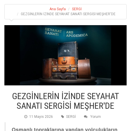
Ana Sayfa
SERGİ
GEZGİNLERİN İZİNDE SEYAHAT SANATI SERGİSİ MEŞHER'DE
GEZGİNLERİN İZİNDE SEYAHAT
SANATI SERGİSİ MEŞHER'DE
11 Mayis 2026
SERGİ
Yorum
Osmanlı topraklarına yapılan yolculukların