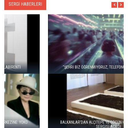
SERGİ HABERLERI
"ŞEHRİ BİZ ÖĞRENMİYORUZ, TELEFONUMUZ ÖĞRENİYOR"
BALKANLAR'DAN ALÇITEPE'YE GÖÇÜN HİKAYESİ: "KÖK HALI"
SERGİSİ AÇILDI