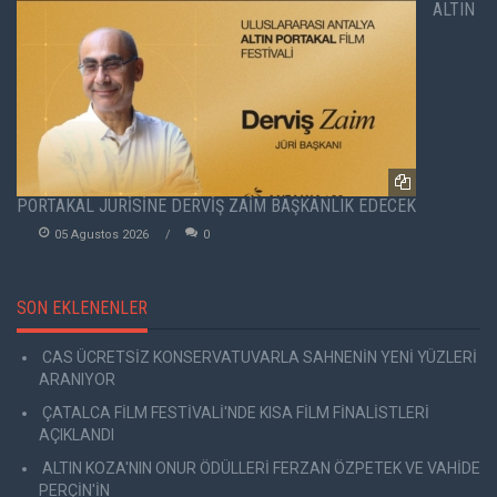
ALTIN
PORTAKAL JÜRİSİNE DERVİŞ ZAİM BAŞKANLIK EDECEK
05 Agustos 2026
0
SON EKLENENLER
CAS ÜCRETSİZ KONSERVATUVARLA SAHNENİN YENİ YÜZLERİ
ARANIYOR
ÇATALCA FİLM FESTİVALİ'NDE KISA FİLM FİNALİSTLERİ
AÇIKLANDI
ALTIN KOZA'NIN ONUR ÖDÜLLERİ FERZAN ÖZPETEK VE VAHİDE
PERÇİN'İN