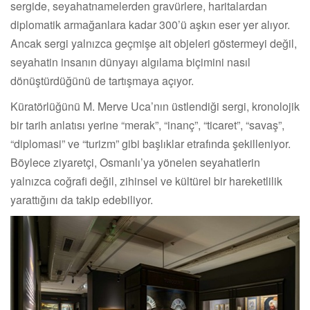
sergide, seyahatnamelerden gravürlere, haritalardan
diplomatik armağanlara kadar 300’ü aşkın eser yer alıyor.
Ancak sergi yalnızca geçmişe ait objeleri göstermeyi değil,
seyahatin insanın dünyayı algılama biçimini nasıl
dönüştürdüğünü de tartışmaya açıyor.
Küratörlüğünü M. Merve Uca’nın üstlendiği sergi, kronolojik
bir tarih anlatısı yerine “merak”, “inanç”, “ticaret”, “savaş”,
“diplomasi” ve “turizm” gibi başlıklar etrafında şekilleniyor.
Böylece ziyaretçi, Osmanlı’ya yönelen seyahatlerin
yalnızca coğrafi değil, zihinsel ve kültürel bir hareketlilik
yarattığını da takip edebiliyor.