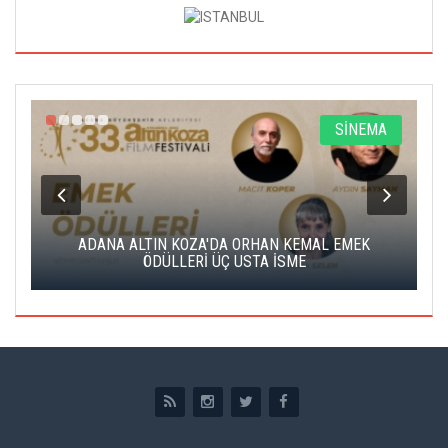
A
SİNEMA
K
ADANA ALTIN KOZA'DA ORHAN KEMAL EMEK
A
ÖDÜLLERİ ÜÇ USTA İSME