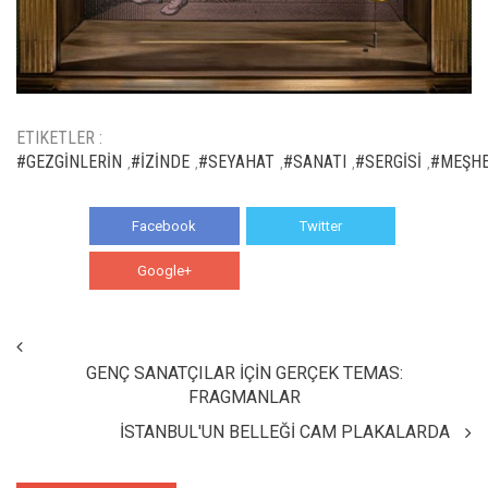
ETIKETLER :
#GEZGİNLERİN
#İZİNDE
#SEYAHAT
#SANATI
#SERGİSİ
#MEŞHE
,
,
,
,
,
Facebook
Twitter
Google+
WhatsApp
GENÇ SANATÇILAR İÇİN GERÇEK TEMAS:
FRAGMANLAR
İSTANBUL'UN BELLEĞİ CAM PLAKALARDA