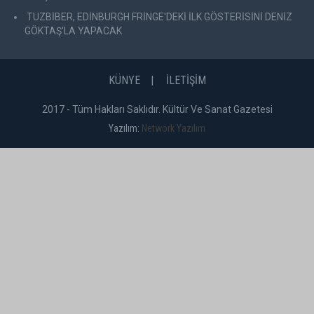
TUZBİBER, EDİNBURGH FRİNGE'DEKİ İLK GÖSTERİSİNİ DENİZ
GÖKTAŞ'LA YAPACAK
KÜNYE
İLETİŞİM
2017 - Tüm Hakları Saklıdır. Kültür Ve Sanat Gazetesi
Yazılım:
Network Yazılım