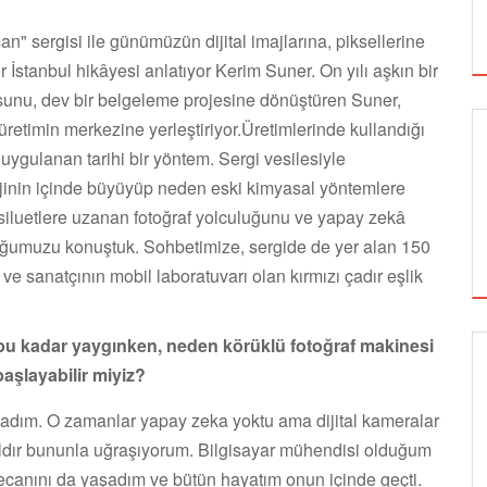
" sergisi ile günümüzün dijital imajlarına, piksellerine
r İstanbul hikâyesi anlatıyor Kerim Suner. On yılı aşkın bir
kusunu, dev bir belgeleme projesine dönüştüren Suner,
üretimin merkezine yerleştiriyor.Üretimlerinde kullandığı
uygulanan tarihi bir yöntem. Sergi vesilesiyle
jinin içinde büyüyüp neden eski kimyasal yöntemlere
iluetlere uzanan fotoğraf yolculuğunu ve yapay zekâ
ğumuzu konuştuk. Sohbetimize, sergide de yer alan 150
i ve sanatçının mobil laboratuvarı olan kırmızı çadır eşlik
bu kadar yaygınken, neden körüklü fotoğraf makinesi
 başlayabilir miyiz?
SİNEMA
adım. O zamanlar yapay zeka yoktu ama dijital kameralar
0 yıldır bununla uğraşıyorum. Bilgisayar mühendisi olduğum
ALTIN KOZA'NIN ONUR ÖDÜLLERİ FERZAN
yecanını da yaşadım ve bütün hayatım onun içinde geçti.