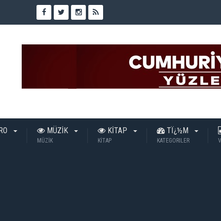
TRO
MÜZİK
KİTAP
TÏ¿½M
MÜZİK
KİTAP
KATEGORILER
V