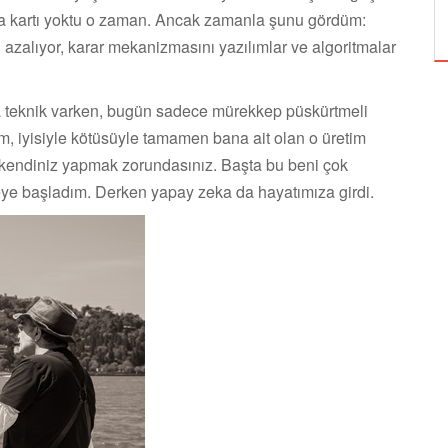
ÖZPETEK VE VAHİDE PERÇİN'İN
ıza kartı yoktu o zaman. Ancak zamanla şunu gördüm:
i azalıyor, karar mekanizmasını yazılımlar ve algoritmalar
azla teknik varken, bugün sadece mürekkep püskürtmeli
ım, iyisiyle kötüsüyle tamamen bana ait olan o üretim
yi kendiniz yapmak zorundasınız. Başta bu beni çok
eye başladım. Derken yapay zeka da hayatımıza girdi.