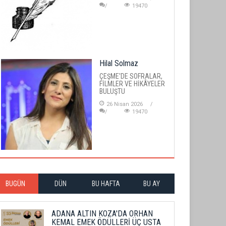
19470
Hilal Solmaz
ÇEŞME'DE SOFRALAR,
FİLMLER VE HİKÂYELER
BULUŞTU
26 Nisan 2026
19470
BUGÜN
DÜN
BU HAFTA
BU AY
ADANA ALTIN KOZA'DA ORHAN
KEMAL EMEK ÖDÜLLERİ ÜÇ USTA