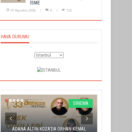
İSME
07 Agustos 2026
0
122
HAVA DURUMU
SİNEMA
ADANA ALTIN KOZA'DA ORHAN KEMAL
ALTIN PORTA