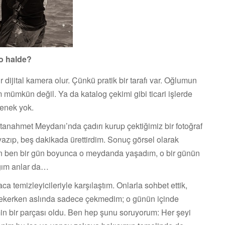
o halde?
dijital kamera olur. Çünkü pratik bir tarafı var. Oğlumun
ümkün değil. Ya da katalog çekimi gibi ticari işlerde
çenek yok.
nahmet Meydanı’nda çadırı kurup çektiğimiz bir fotoğraf
azıp, beş dakikada ürettirdim. Sonuç görsel olarak
için ben bir gün boyunca o meydanda yaşadım, o bir günün
dığım anlar da…
 temizleyicileriyle karşılaştım. Onlarla sohbet ettik,
fı çekerken aslında sadece çekmedim; o günün içinde
in bir parçası oldu. Ben hep şunu soruyorum: Her şeyi