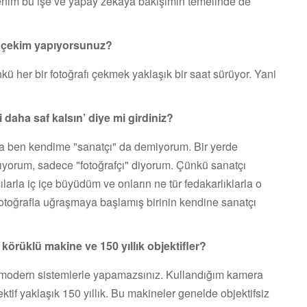
enim bu işe ve yapay zekaya bakışımın temelinde de
aç çekim yapıyorsunuz?
ü her bir fotoğrafı çekmek yaklaşık bir saat sürüyor. Yani
 daha saf kalsın’ diye mi girdiniz?
ta ben kendime "sanatçı" da demiyorum. Bir yerde
şıyorum, sadece "fotoğrafçı" diyorum. Çünkü sanatçı
arla iç içe büyüdüm ve onların ne tür fedakarlıklarla o
otoğrafla uğraşmaya başlamış birinin kendine sanatçı
körüklü makine ve 150 yıllık objektifler?
 modern sistemlerle yapamazsınız. Kullandığım kamera
tif yaklaşık 150 yıllık. Bu makineler genelde objektifsiz