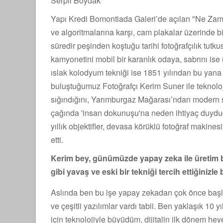
Serpil Boydak
Yapı Kredi Bomontiada Galeri’de açılan "Ne Zaman
ve algoritmalarına karşı, cam plakalar üzerinde bi
süredir peşinden koştuğu tarihi fotoğrafçılık tut
kamyonetini mobil bir karanlık odaya, sabrını ise 
ıslak kolodyum tekniği ise 1851 yılından bu yana 
buluştuğumuz Fotoğrafçı Kerim Suner ile teknolo
sığındığını, Yarımburgaz Mağarası’ndan modern s
çağında 'insan dokunuşu'na neden ihtiyaç duydu
yıllık objektifler, devasa körüklü fotoğraf makines
etti.
Kerim bey, günümüzde yapay zeka ile üretim 
gibi yavaş ve eski bir tekniği tercih ettiğinizle
Aslında ben bu işe yapay zekadan çok önce başl
ve çeşitli yazılımlar vardı tabii. Ben yaklaşık 1
için teknolojiyle büyüdüm, dijitalin ilk dönem he