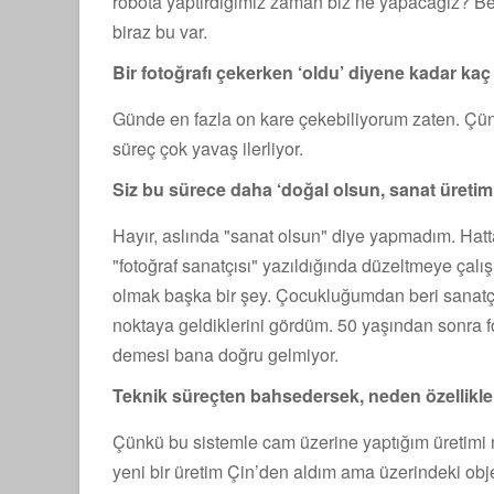
robota yaptırdığımız zaman biz ne yapacağız? B
biraz bu var.
Bir fotoğrafı çekerken ‘oldu’ diyene kadar k
Günde en fazla on kare çekebiliyorum zaten. Çünk
süreç çok yavaş ilerliyor.
Siz bu sürece daha ‘doğal olsun, sanat üretimi
Hayır, aslında "sanat olsun" diye yapmadım. Hat
"fotoğraf sanatçısı" yazıldığında düzeltmeye çalı
olmak başka bir şey. Çocukluğumdan beri sanatçıl
noktaya geldiklerini gördüm. 50 yaşından sonra f
demesi bana doğru gelmiyor.
Teknik süreçten bahsedersek, neden özellikle 
Çünkü bu sistemle cam üzerine yaptığım üretimi
yeni bir üretim Çin’den aldım ama üzerindeki objek