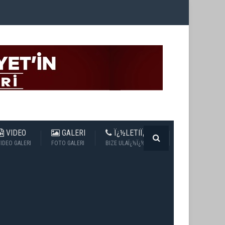
VIDEO
GALERI
Ï¿½LETIÏ¿½IM
IDEO GALERI
FOTO GALERI
BIZE ULAÏ¿½Ï¿½N