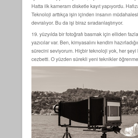
Hatta ilk kameram disketle kayıt yapıyordu. Haf
Teknoloji arttıkça işin içinden insanın müdahales
devralıyor. Bu da işi biraz sıradanlaştırıyor.
19. yüzyılda bir fotoğrafı basmak için elliden f
yazıcılar var. Ben, kimyasalını kendim hazırladığ
sürecini seviyorum. Hiçbir teknoloji yok, her şe
cezbetti. O yüzden sürekli yeni teknikler öğrenm