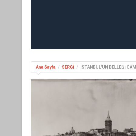
Ana Sayfa
SERGİ
İSTANBUL'UN BELLEĞİ CA