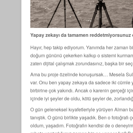
Yapay zekayı da tamamen reddetmiyorsunuz 
Hayır, hep takip ediyorum. Yanımda her zaman bir 
doğum gününü çekerken kalkıp o sistemi kurmam m
zaten dijital çalışmak zorundasınız, başka bir se
Ama bu proje özelinde konuşursak… Mesela Sulta
var. Onu ben yapay zekaya da sadece iki cümle y
birbirine çok yakındı. Ancak o karenin gerçeği 
içinde iyi şeyler de oldu, kötü şeyler de, zorlan
O gün geleneksel kıyafetleriyle yürüyen Alman baca
tanıştık. O günü birlikte yaşadık. Ben o fotoğra
oldum, yaşadım. Fotoğrafın kendisi de o deneyim