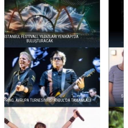
İSTANBUL MÜZİK FESTİVALİ'NDE TURGAY ERDENER'DEN
"KÖROĞLU" ÇAĞRISI
SOUND OF EUROPE BEŞİNCİ YILINDA İSTANBUL, ANKARA VE
İZMİR'DE