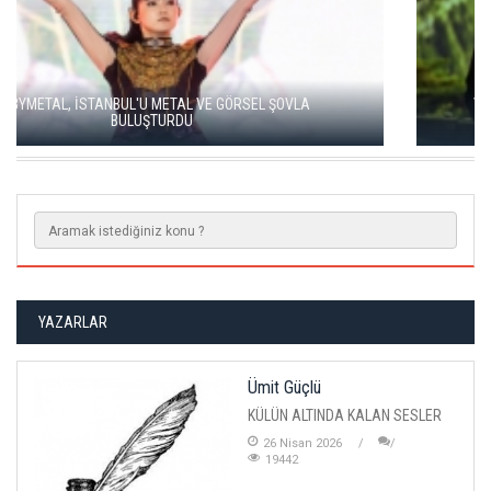
VİYANA SENFONİ VE DÜNYA YILDIZLARI İSTANBUL MÜZİK
FESTİVALİ’NDE
YAZARLAR
Ümit Güçlü
KÜLÜN ALTINDA KALAN SESLER
26 Nisan 2026
19442