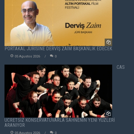
PORTAKAL JÜRİSİNE DERVİŞ ZAİM BAŞKANLIK EDECEK
05 Agustos 2026
0
CAS
ÜCRETSİZ KONSERVATUVARLA SAHNENİN YENİ YÜZLERİ
ARANIYOR
05 Agustos 2026
0