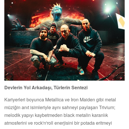
Devlerin Yol Arkadaşı, Türlerin Sentezi
Kariyerleri boyunca Metallica ve Iron Maiden gibi metal
müziğin anıt isimleriyle aynı sahneyi paylaşan Trivium;
melodik yapıyı kaybetmeden black metalin karanlık
atmosferini ve rock'n'roll enerjisini bir potada eritmeyi