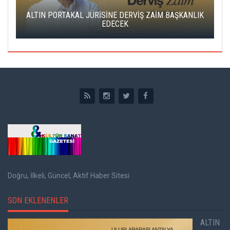
ALTIN PORTAKAL JÜRİSİNE DERVİŞ ZAİM BAŞKANLIK
C
EDECEK
Doğru, İlkeli, Güncel, Aktif Haber Sitesi
SON EKLENENLER
ALTIN