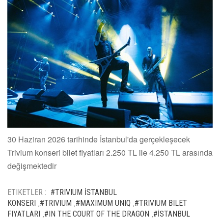
30 Haziran 2026 tarihinde İstanbul'da gerçekleşecek
Trivium konseri bilet fiyatları 2.250 TL ile 4.250 TL arasında
değişmektedir
ETIKETLER :
#TRIVIUM İSTANBUL
KONSERI
#TRIVIUM
#MAXIMUM UNIQ
#TRIVIUM BILET
,
,
,
FIYATLARI
#IN THE COURT OF THE DRAGON
#İSTANBUL
,
,