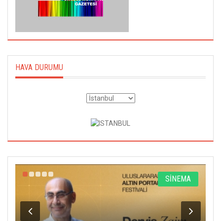
HAVA DURUMU
R
SİNEMA