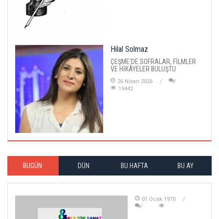
Hilal Solmaz
ÇEŞME'DE SOFRALAR, FİLMLER
VE HİKÂYELER BULUŞTU
26 Nisan 2026
19442
BUGÜN
DÜN
BU HAFTA
BU AY
01 Ocak 1970