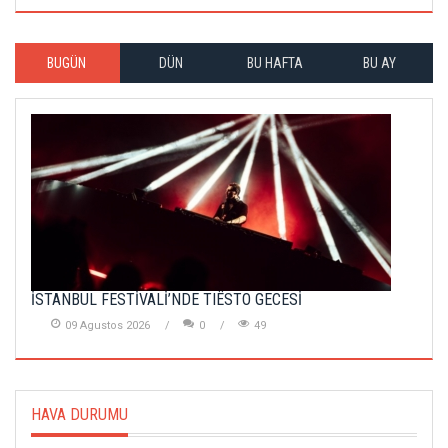
BUGÜN
DÜN
BU HAFTA
BU AY
İSTANBUL FESTİVALİ’NDE TIËSTO GECESİ
09 Agustos 2026
0
49
HAVA DURUMU