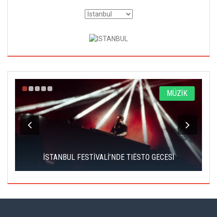
A
MÜZİK
İSTANBUL FESTİVALİ’NDE TIËSTO GECESİ