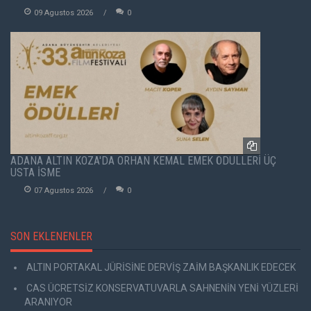
09 Agustos 2026
0
ADANA ALTIN KOZA'DA ORHAN KEMAL EMEK ÖDÜLLERİ ÜÇ
USTA İSME
07 Agustos 2026
0
SON EKLENENLER
ALTIN PORTAKAL JÜRİSİNE DERVİŞ ZAİM BAŞKANLIK EDECEK
CAS ÜCRETSİZ KONSERVATUVARLA SAHNENİN YENİ YÜZLERİ
ARANIYOR