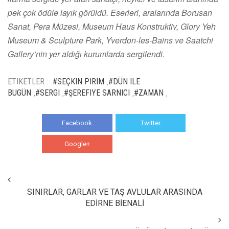
pek çok ödüle layık görüldü. Eserleri, aralarında Borusan
Sanat, Pera Müzesi, Museum Haus Konstruktiv, Glory Yeh
Museum & Sculpture Park, Yverdon-les-Bains ve Saatchi
Gallery’nin yer aldığı kurumlarda sergilendi.
ETIKETLER :
#SEÇKIN PIRIM
#DÜN ILE
,
BUGÜN
#SERGI
#ŞEREFIYE SARNICI
#ZAMAN
,
,
,
,
Facebook
Twitter
Google+
WhatsApp
SINIRLAR, GARLAR VE TAŞ AVLULAR ARASINDA
EDİRNE BİENALİ