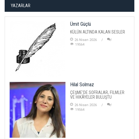
YAZARLAR
Ümit Güçlü
KÜLÜN ALTINDA KALAN SESLER
26 Nisan 2026
19564
Hilal Solmaz
ÇEŞME'DE SOFRALAR, FİLMLER
VE HİKÂYELER BULUŞTU
26 Nisan 2026
19564