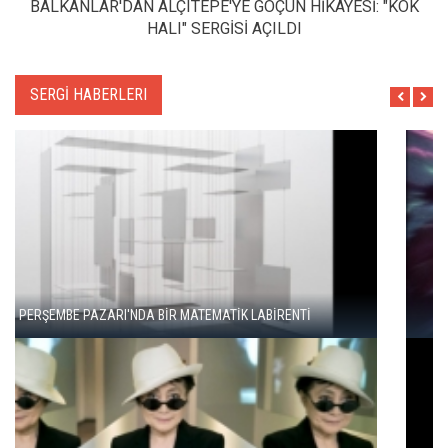
BALKANLAR'DAN ALÇITEPE'YE GÖÇÜN HİKAYESİ: "KÖK
HALI" SERGİSİ AÇILDI
SERGİ HABERLERI
"ŞEHRİ BİZ ÖĞRENMİYORUZ, TELEFONUMUZ ÖĞRENİYOR"