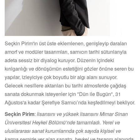
Seçkin Pirim'in üst üste eklemlenen, genişleyip daralan
amorf ve modüler tasarımları, sarnıcın tarihi sütunlarıyla
adeta sessiz bir diyalog kuruyor. Düzenin içindeki
kırılganlığı ve dönüşümün estetiğini gözler önüne seren bu
yapılar, izleyiciye çok boyutlu bir algı alanı sunuyor.
Gelecek nesillere aktarılan bu tarihi atmosferde çağdaş
sanata dokunmak isteyenler için "Dün ile Bugün", 31
Ağustos'a kadar Şerefiye Sarnıcı’nda keşfedilmeyi bekliyor.
Seçkin Pirim
:
lisansını ve yüksek lisansını Mimar Sinan
Üniversitesi Heykel Bölümü’nde tamamladı. Yerel ve
uluslararası sanat kurumlarında çok sayıda kişisel ve
karma sergide yer alan sanatçı, heykel ve tasarım alanında