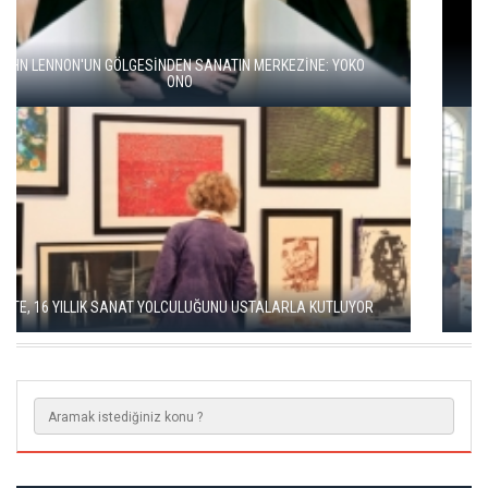
BALKANLAR'DAN ALÇITEPE'YE GÖÇÜN HİKAYESİ: "KÖK HALI"
SERGİSİ AÇILDI
SINIRLAR, GARLAR VE TAŞ AVLULAR ARASINDA EDİRNE
BİENALİ