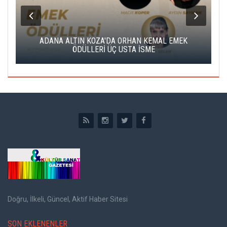
K
ADANA ALTIN KOZA'DA ORHAN KEMAL EMEK
A
ÖDÜLLERİ ÜÇ USTA İSME
Doğru, İlkeli, Güncel, Aktif Haber Sitesi
SON EKLENENLER