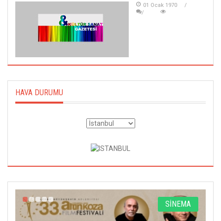
01 Ocak 1970
HAVA DURUMU
A
SİNEMA