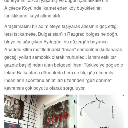
deneyimini bizzat yaşamış ve bugün Çanakkale’nin
Alçıtepe Köyü’nde ikamet eden köy büyüklerinin
tanıklıklarını kayıt altına aldı.
Araştırmasını bir adım öteye taşıyarak ailesinin göç ettiği
tersi istikamette, Bulgaristan’ın Razgrad bölgesine doğru
bir yolculuğa çıkan Aydagün, bu güzergâh boyunca
Anadolu kilim motiflerindeki "insan" sembolünü kullanarak
geçtiği yolları sembolik olarak mühürledi. İsmini eski bir
gazete başlığından alan belgesel, hem Türkiye’ye göç edip
tekrar Balkanlar’a dönenlerin hem de hiç göç etmemiş
insanların spontane anlatıları üzerinden "geri dönme"
kavramını çok boyutlu olarak sorguluyor.