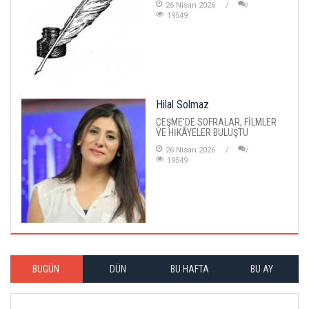
26 Nisan 2026
19549
Hilal Solmaz
ÇEŞME'DE SOFRALAR, FİLMLER
VE HİKÂYELER BULUŞTU
26 Nisan 2026
19549
BUGÜN
DÜN
BU HAFTA
BU AY