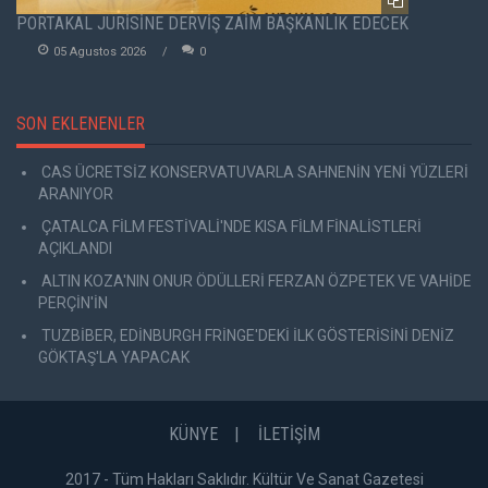
PORTAKAL JÜRİSİNE DERVİŞ ZAİM BAŞKANLIK EDECEK
05 Agustos 2026
0
SON EKLENENLER
CAS ÜCRETSİZ KONSERVATUVARLA SAHNENİN YENİ YÜZLERİ
ARANIYOR
ÇATALCA FİLM FESTİVALİ'NDE KISA FİLM FİNALİSTLERİ
AÇIKLANDI
ALTIN KOZA'NIN ONUR ÖDÜLLERİ FERZAN ÖZPETEK VE VAHİDE
PERÇİN'İN
TUZBİBER, EDİNBURGH FRİNGE'DEKİ İLK GÖSTERİSİNİ DENİZ
GÖKTAŞ'LA YAPACAK
KÜNYE
İLETİŞİM
2017 - Tüm Hakları Saklıdır. Kültür Ve Sanat Gazetesi