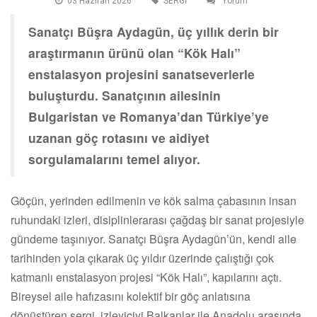
03 Haziran 2026
SERGİ
Yorum
Sanatçı Büşra Aydagün, üç yıllık derin bir
araştırmanın ürünü olan “Kök Halı”
enstalasyon projesini sanatseverlerle
buluşturdu. Sanatçının ailesinin
Bulgaristan ve Romanya’dan Türkiye’ye
uzanan göç rotasını ve aidiyet
sorgulamalarını temel alıyor.
Göçün, yerinden edilmenin ve kök salma çabasının insan
ruhundaki izleri, disiplinlerarası çağdaş bir sanat projesiyle
gündeme taşınıyor. Sanatçı Büşra Aydagün’ün, kendi aile
tarihinden yola çıkarak üç yıldır üzerinde çalıştığı çok
katmanlı enstalasyon projesi “Kök Halı”, kapılarını açtı.
Bireysel aile hafızasını kolektif bir göç anlatısına
dönüştüren sergi, izleyiciyi Balkanlar ile Anadolu arasında