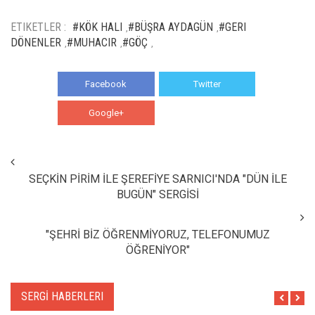
ETIKETLER :
#KÖK HALI
#BÜŞRA AYDAGÜN
#GERI
,
,
DÖNENLER
#MUHACIR
#GÖÇ
,
,
,
Facebook
Twitter
Google+
WhatsApp
SEÇKİN PİRİM İLE ŞEREFİYE SARNICI'NDA "DÜN İLE
BUGÜN" SERGİSİ
"ŞEHRİ BİZ ÖĞRENMİYORUZ, TELEFONUMUZ
ÖĞRENİYOR"
SERGİ HABERLERI