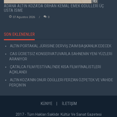
ADANA ALTIN KOZA'DA ORHAN KEMAL EMEK ÖDÜLLERİ ÜÇ
USTA İSME
07 Agustos 2026
0
SON EKLENENLER
ALTIN PORTAKAL JÜRİSİNE DERVİŞ ZAİM BAŞKANLIK EDECEK
CAS ÜCRETSİZ KONSERVATUVARLA SAHNENİN YENİ YÜZLERİ
ARANIYOR
ÇATALCA FİLM FESTİVALİ'NDE KISA FİLM FİNALİSTLERİ
AÇIKLANDI
ALTIN KOZA'NIN ONUR ÖDÜLLERİ FERZAN ÖZPETEK VE VAHİDE
PERÇİN'İN
KÜNYE
İLETİŞİM
2017 - Tüm Hakları Saklıdır. Kültür Ve Sanat Gazetesi