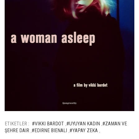
ETIKETLER :
#VIKKI BARDOT
#UYUYAN KADIN
#ZAMAN VE
,
,
ŞEHRE DAIR
#EDIRNE BIENALI
#YAPAY ZEKA
,
,
,