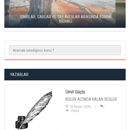
SINIRLAR, GARLAR VE TAŞ AVLULAR ARASINDA EDİRNE
BİENALİ
YAZARLAR
Ümit Güçlü
KÜLÜN ALTINDA KALAN SESLER
26 Nisan 2026
19559