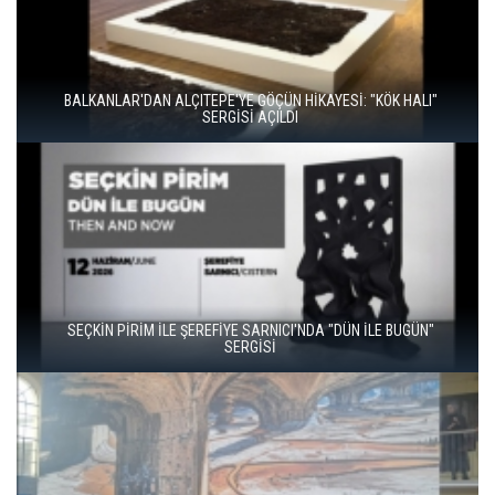
BALKANLAR'DAN ALÇITEPE'YE GÖÇÜN HİKAYESİ: "KÖK HALI"
SERGİSİ AÇILDI
SEÇKİN PİRİM İLE ŞEREFİYE SARNICI'NDA "DÜN İLE BUGÜN"
SERGİSİ