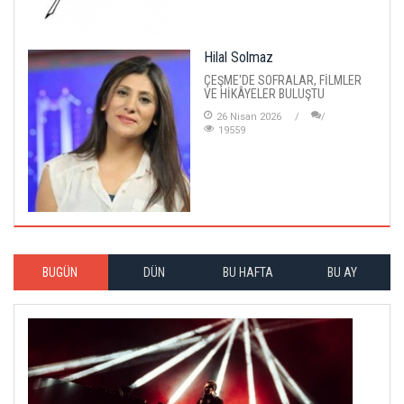
Hilal Solmaz
ÇEŞME'DE SOFRALAR, FİLMLER
VE HİKÂYELER BULUŞTU
26 Nisan 2026
19559
BUGÜN
DÜN
BU HAFTA
BU AY