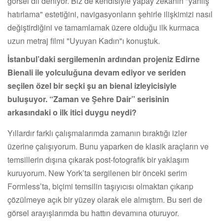
görsel dil deniyor. Biz de kendisiyle yapay zekânın "yanlış
hatırlama" estetiğini, navigasyonların şehirle ilişkimizi nasıl
değiştirdiğini ve tamamlamak üzere olduğu ilk kurmaca
uzun metraj filmi "Uyuyan Kadın"ı konuştuk.
İstanbul’daki sergilemenin ardından projeniz Edirne
Bienali ile yolculuğuna devam ediyor ve seriden
seçilen özel bir seçki şu an bienal izleyicisiyle
buluşuyor. “Zaman ve Şehre Dair” serisinin
arkasındaki o ilk itici duygu neydi?
Yıllardır farklı çalışmalarımda zamanın bıraktığı izler
üzerine çalışıyorum. Bunu yaparken de klasik araçların ve
temsillerin dışına çıkarak post-fotografik bir yaklaşım
kuruyorum. New York’ta sergilenen bir önceki serim
Formless’ta, biçimi temsilin taşıyıcısı olmaktan çıkarıp
çözülmeye açık bir yüzey olarak ele almıştım. Bu seri de
görsel arayışlarımda bu hattın devamına oturuyor.