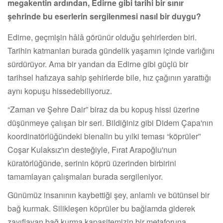
megakentin ardından, Edirne gibi tarihi bir sınır
şehrinde bu eserlerin sergilenmesi nasıl bir duygu?
Edirne, geçmişin hâlâ görünür olduğu şehirlerden biri.
Tarihin katmanları burada gündelik yaşamın içinde varlığını
sürdürüyor. Ama bir yandan da Edirne gibi güçlü bir
tarihsel hafızaya sahip şehirlerde bile, hız çağının yarattığı
aynı kopuşu hissedebiliyoruz.
“Zaman ve Şehre Dair” biraz da bu kopuş hissi üzerine
düşünmeye çalışan bir seri. Bildiğiniz gibi Didem Çapa'nın
koordinatörlüğündeki bienalin bu yılki teması “köprüler”
Coşar Kulaksız'ın desteğiyle, Fırat Arapoğlu'nun
küratörlüğünde, serinin köprü üzerinden birbirini
tamamlayan çalışmaları burada sergileniyor.
Günümüz insanının kaybettiği şey, anlamlı ve bütünsel bir
bağ kurmak. Silikleşen köprüler bu bağlamda giderek
zayıflayan bağ kurma kapasitemizin bir metaforuna