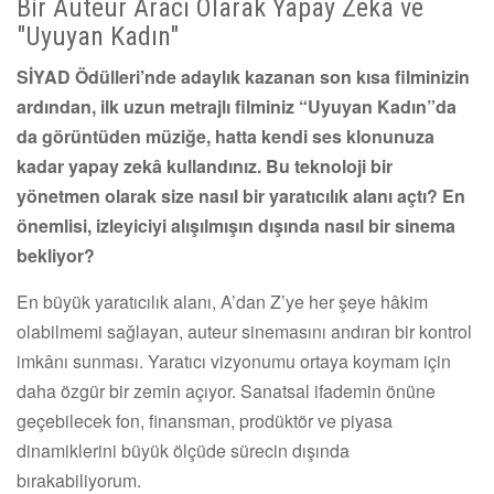
Bir Auteur Aracı Olarak Yapay Zekâ ve
"Uyuyan Kadın"
SİYAD Ödülleri’nde adaylık kazanan son kısa filminizin
ardından, ilk uzun metrajlı filminiz “Uyuyan Kadın”da
da görüntüden müziğe, hatta kendi ses klonunuza
kadar yapay zekâ kullandınız. Bu teknoloji bir
yönetmen olarak size nasıl bir yaratıcılık alanı açtı? En
önemlisi, izleyiciyi alışılmışın dışında nasıl bir sinema
bekliyor?
En büyük yaratıcılık alanı, A’dan Z’ye her şeye hâkim
olabilmemi sağlayan, auteur sinemasını andıran bir kontrol
imkânı sunması. Yaratıcı vizyonumu ortaya koymam için
daha özgür bir zemin açıyor. Sanatsal ifademin önüne
geçebilecek fon, finansman, prodüktör ve piyasa
dinamiklerini büyük ölçüde sürecin dışında
bırakabiliyorum.