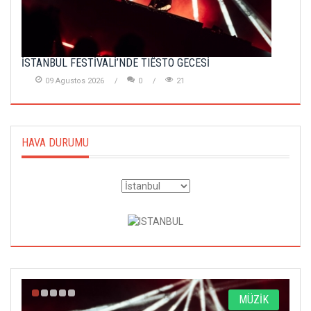
İSTANBUL FESTİVALİ’NDE TIËSTO GECESİ
09 Agustos 2026
0
21
HAVA DURUMU
K
SİNEMA