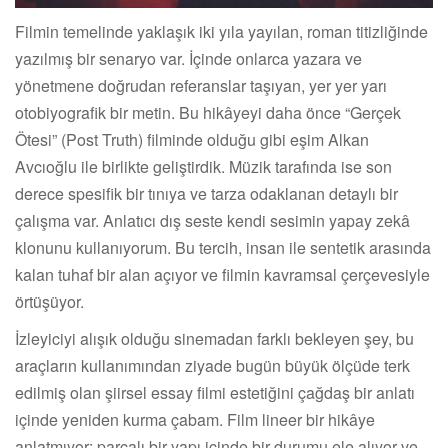
Filmin temelinde yaklaşık iki yıla yayılan, roman titizliğinde
yazılmış bir senaryo var. İçinde onlarca yazara ve
yönetmene doğrudan referanslar taşıyan, yer yer yarı
otobiyografik bir metin. Bu hikâyeyi daha önce “Gerçek
Ötesi” (Post Truth) filminde olduğu gibi eşim Alkan
Avcıoğlu ile birlikte geliştirdik. Müzik tarafında ise son
derece spesifik bir tınıya ve tarza odaklanan detaylı bir
çalışma var. Anlatıcı dış seste kendi sesimin yapay zekâ
klonunu kullanıyorum. Bu tercih, insan ile sentetik arasında
kalan tuhaf bir alan açıyor ve filmin kavramsal çerçevesiyle
örtüşüyor.
İzleyiciyi alışık olduğu sinemadan farklı bekleyen şey, bu
araçların kullanımından ziyade bugün büyük ölçüde terk
edilmiş olan şiirsel essay filmi estetiğini çağdaş bir anlatı
içinde yeniden kurma çabam. Film lineer bir hikâye
anlatmıyor; parçalı bir yapı içinde bir durumu ele alıyor ve