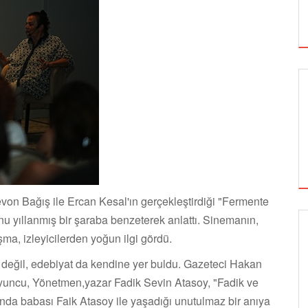
Levon Bağış ile Ercan Kesal'ın gerçekleştirdiği "Fermente
nu yıllanmış bir şaraba benzeterek anlattı. Sinemanın,
ma, izleyicilerden yoğun ilgi gördü.
SİNEMA
değil, edebiyat da kendine yer buldu. Gazeteci Hakan
Oyuncu, Yönetmen,yazar Fadik Sevin Atasoy, "Fadik ve
unda babası Faik Atasoy ile yaşadığı unutulmaz bir anıya
ALTIN KOZA'NIN ONUR ÖDÜLLERİ FERZAN