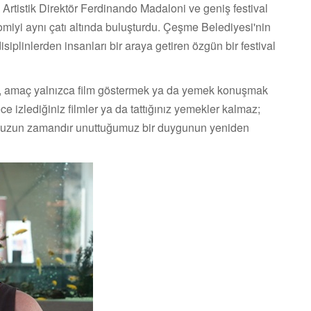
rtistik Direktör Ferdinando Madaloni ve geniş festival
omiyi aynı çatı altında buluşturdu. Çeşme Belediyesi'nin
siplinlerden insanları bir araya getiren özgün bir festival
ibi, amaç yalnızca film göstermek ya da yemek konuşmak
e izlediğiniz filmler ya da tattığınız yemekler kalmaz;
i de uzun zamandır unuttuğumuz bir duygunun yeniden