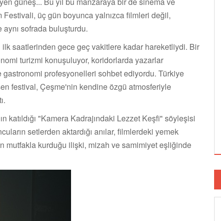
en güneş... Bu yıl bu manzaraya bir de sinema ve
Festivali, üç gün boyunca yalnızca filmleri değil,
e aynı sofrada buluşturdu.
ilk saatlerinden gece geç vakitlere kadar hareketliydi. Bir
onomi turizmi konuşuluyor, koridorlarda yazarlar
e gastronomi profesyonelleri sohbet ediyordu. Türkiye
eşen festival, Çeşme'nin kendine özgü atmosferiyle
ı.
n katıldığı "Kamera Kadrajındaki Lezzet Keşfi" söyleşisi
uncuların setlerden aktardığı anılar, filmlerdeki yemek
ın mutfakla kurduğu ilişki, mizah ve samimiyet eşliğinde