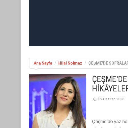
Ana Sayfa
Hilal Solmaz
ÇEŞME'DE SOFRALAR
ÇEŞME'DE
HİKÂYELE
09 Haziran 2026
Çeşme’de yaz henü