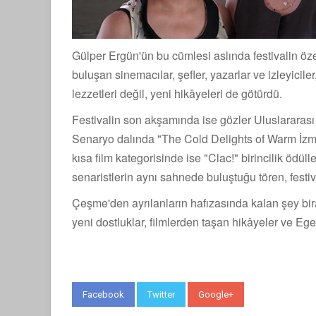
Gülper Ergün'ün bu cümlesi aslında festivalin öz
buluşan sinemacılar, şefler, yazarlar ve izleyicile
lezzetleri değil, yeni hikâyeleri de götürdü.
Festivalin son akşamında ise gözler Uluslararası
Senaryo dalında "The Cold Delights of Warm İzmi
kısa film kategorisinde ise "Clac!" birincilik ödül
senaristlerin aynı sahnede buluştuğu tören, festiva
Çeşme'den ayrılanların hafızasında kalan şey bir
yeni dostluklar, filmlerden taşan hikâyeler ve Eg
Facebook
Twitter
Google+
WhatsApp