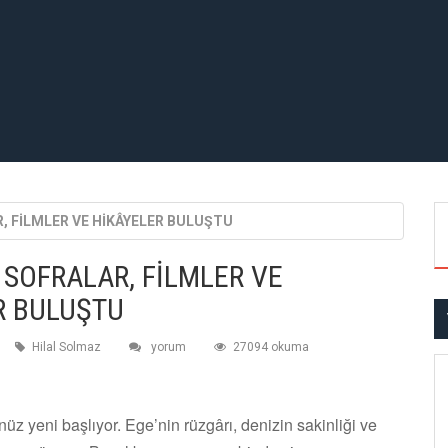
, FİLMLER VE HİKÂYELER BULUŞTU
 SOFRALAR, FİLMLER VE
R BULUŞTU
Hilal Solmaz
yorum
27094 okuma
z yeni başlıyor. Ege’nin rüzgârı, denizin sakinliği ve