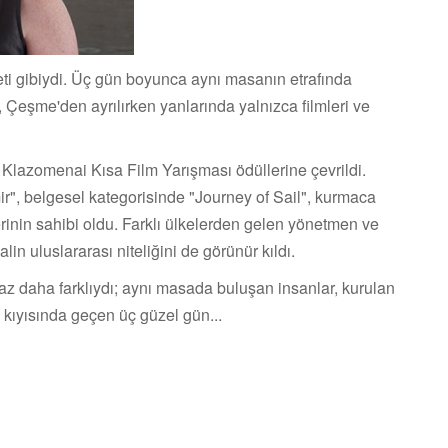
eti gibiydi. Üç gün boyunca aynı masanın etrafında
r, Çeşme'den ayrılırken yanlarında yalnızca filmleri ve
 Klazomenai Kısa Film Yarışması ödüllerine çevrildi.
r", belgesel kategorisinde "Journey of Sail", kurmaca
lerinin sahibi oldu. Farklı ülkelerden gelen yönetmen ve
lin uluslararası niteliğini de görünür kıldı.
az daha farklıydı; aynı masada buluşan insanlar, kurulan
e kıyısında geçen üç güzel gün...