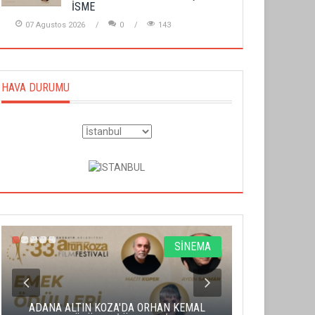
İSME
07 Agustos 2026
0
143
HAVA DURUMU
SİNEMA
ADANA ALTIN KOZA'DA ORHAN KEMAL
ALTIN PORTA