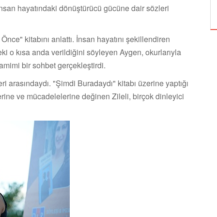
ÖZPETEK VE VAHİDE PERÇİN'İN
insan hayatındaki dönüştürücü gücüne dair sözleri
ce" kitabını anlattı. İnsan hayatını şekillendiren
o kısa anda verildiğini söyleyen Aygen, okurlarıyla
mimi bir sohbet gerçekleştirdi.
leri arasındaydı. "Şimdi Buradaydı" kitabı üzerine yaptığı
ne ve mücadelelerine değinen Zileli, birçok dinleyici