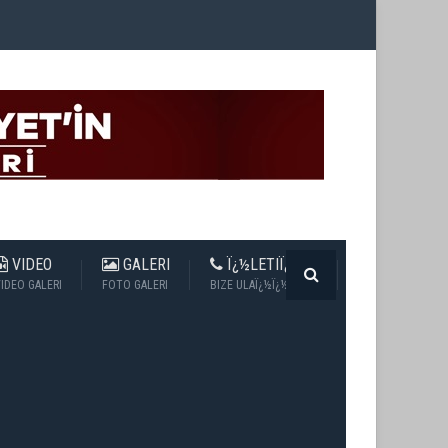
VIDEO
GALERI
Ï¿½LETIÏ¿½IM
IDEO GALERI
FOTO GALERI
BIZE ULAÏ¿½Ï¿½N