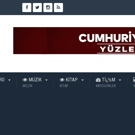
TRO
MÜZİK
KİTAP
TÏ¿½M
MÜZİK
KİTAP
KATEGORILER
V