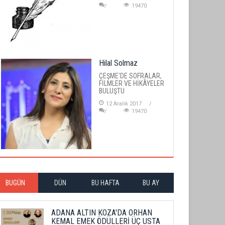
19470
Hilal Solmaz
ÇEŞME'DE SOFRALAR,
FİLMLER VE HİKÂYELER
BULUŞTU
12 Aralik 2017
19470
BUGÜN
DÜN
BU HAFTA
BU AY
ADANA ALTIN KOZA'DA ORHAN
KEMAL EMEK ÖDÜLLERİ ÜÇ USTA