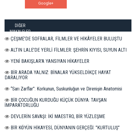
Google+
WhatsApp
DİĞER
MAKALELER
ÇEŞME'DE SOFRALAR, FİLMLER VE HİKÂYELER BULUŞTU
ALTIN LALE'DE YERLİ FİLMLER: ŞEHRİN KIYISI, SUYUN ALTI
YENİ BAKIŞLAR'A YANSIYAN HİKAYELER
BİR ARADA YALNIZ: BİNALAR YÜKSELDİKÇE HAYAT
DARALIYOR
“Sarı Zarflar”: Korkunun, Suskunluğun ve Direnişin Anatomisi
BİR ÇOCUĞUN KURDUĞU KÜÇÜK DÜNYA: TAVŞAN
İMPARATORLUĞU
DEVLERİN SAVAŞI: İKİ MAESTRO, BİR YÜZLEŞME
BİR KÖYÜN HİKAYESİ, DÜNYANIN GERÇEĞİ: "KURTULUŞ"