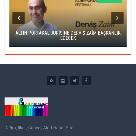
ALTIN PORTAKAL JÜRİSİNE DERVİŞ ZAİM BAŞKANLIK
C
EDECEK
Doğru, İlkeli, Güncel, Aktif Haber Sitesi