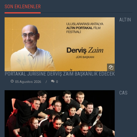
SON EKLENENLER
ALTIN
PORTAKAL JÜRİSİNE DERVİŞ ZAİM BAŞKANLIK EDECEK
05 Agustos 2026
0
CAS