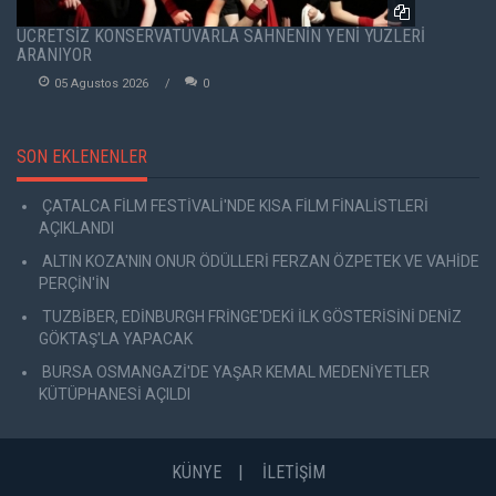
ÜCRETSİZ KONSERVATUVARLA SAHNENİN YENİ YÜZLERİ
ARANIYOR
05 Agustos 2026
0
SON EKLENENLER
ÇATALCA FİLM FESTİVALİ'NDE KISA FİLM FİNALİSTLERİ
AÇIKLANDI
ALTIN KOZA'NIN ONUR ÖDÜLLERİ FERZAN ÖZPETEK VE VAHİDE
PERÇİN'İN
TUZBİBER, EDİNBURGH FRİNGE'DEKİ İLK GÖSTERİSİNİ DENİZ
GÖKTAŞ'LA YAPACAK
BURSA OSMANGAZİ'DE YAŞAR KEMAL MEDENİYETLER
KÜTÜPHANESİ AÇILDI
KÜNYE
İLETİŞİM