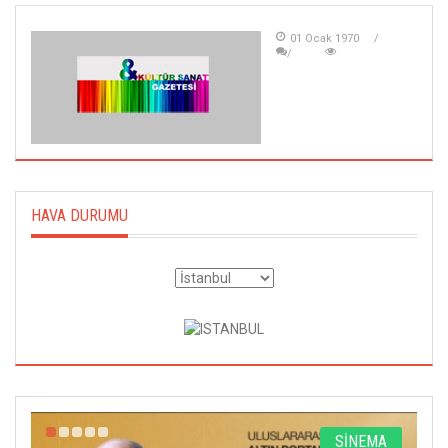
01 Ocak 1970
HAVA DURUMU
R
SİNEMA