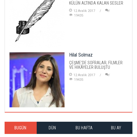
KÜLÜN ALTINDA KALAN SESLER
12 Aralik 2017
19435
Hilal Solmaz
ÇEŞME'DE SOFRALAR, FİLMLER
VE HİKÂYELER BULUŞTU
12 Aralik 2017
19435
BUGÜN
DÜN
BU HAFTA
BU AY