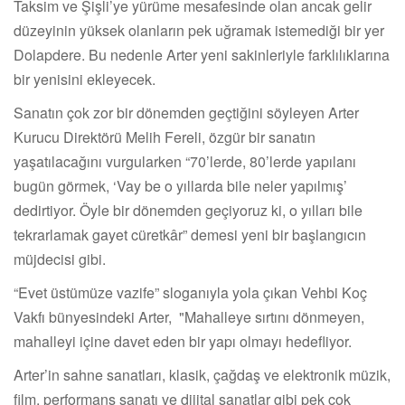
Taksim ve Şişli’ye yürüme mesafesinde olan ancak gelir
düzeyinin yüksek olanların pek uğramak istemediği bir yer
Dolapdere. Bu nedenle Arter yeni sakinleriyle farklılıklarına
bir yenisini ekleyecek.
Sanatın çok zor bir dönemden geçtiğini söyleyen Arter
Kurucu Direktörü Melih Fereli, özgür bir sanatın
yaşatılacağını vurgularken “70’lerde, 80’lerde yapılanı
bugün görmek, ‘Vay be o yıllarda bile neler yapılmış’
dedirtiyor. Öyle bir dönemden geçiyoruz ki, o yılları bile
tekrarlamak gayet cüretkâr” demesi yeni bir başlangıcın
müjdecisi gibi.
“Evet üstümüze vazife” sloganıyla yola çıkan Vehbi Koç
Vakfı bünyesindeki Arter, "Mahalleye sırtını dönmeyen,
mahalleyi içine davet eden bir yapı olmayı hedefliyor.
Arter’in sahne sanatları, klasik, çağdaş ve elektronik müzik,
film, performans sanatı ve dijital sanatlar gibi pek çok