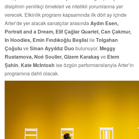
disiplinin yenilikçi örnekleri ve nitelikli yorumlarına yer
verecek. Etkinlik programı kapsamında ilk dört ay içinde
Arter’de yer alacak sanatçılar arasında
Aydın Esen,
Portrait and a Dream, Elif Çağlar Quartet, Can Çakmur,
In Hoodies, Emin Fındıkoğlu Beşlisi
ile
Tolgahan
Çoğulu
ve
Sinan Ayyıldız Duo
bulunuyor.
Meggy
Rustamova, Noé Soulier, Gizem Karakaş
ve
Etem
Şahin
,
Kate McIntosh
ise özgün performanslarıyla Arter’in
programına dahil olacak.