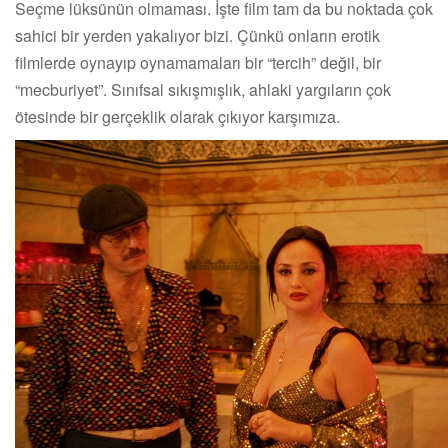
Seçme lüksünün olmaması. İşte film tam da bu noktada çok
sahici bir yerden yakalıyor bizi. Çünkü onların erotik
filmlerde oynayıp oynamamaları bir “tercih” değil, bir
“mecburiyet”. Sınıfsal sıkışmışlık, ahlaki yargıların çok
ötesinde bir gerçeklik olarak çıkıyor karşımıza.