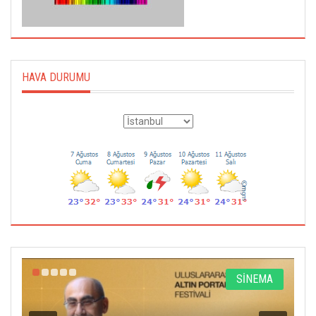
HAVA DURUMU
A
TİYATRO