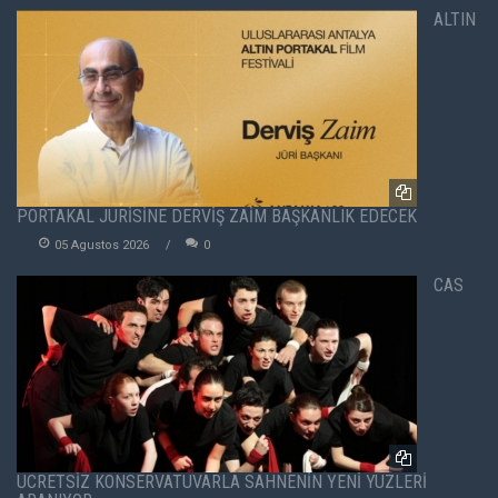
ALTIN
PORTAKAL JÜRİSİNE DERVİŞ ZAİM BAŞKANLIK EDECEK
05 Agustos 2026
0
CAS
ÜCRETSİZ KONSERVATUVARLA SAHNENİN YENİ YÜZLERİ