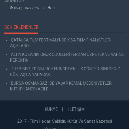
ARANIYOR
05 Agustos 2026
0
SON EKLENENLER
ÇATALCA FİLM FESTİVALİ'NDE KISA FİLM FİNALİSTLERİ
AÇIKLANDI
ALTIN KOZA'NIN ONUR ÖDÜLLERİ FERZAN ÖZPETEK VE VAHİDE
PERÇİN'İN
TUZBİBER, EDİNBURGH FRİNGE'DEKİ İLK GÖSTERİSİNİ DENİZ
GÖKTAŞ'LA YAPACAK
BURSA OSMANGAZİ'DE YAŞAR KEMAL MEDENİYETLER
KÜTÜPHANESİ AÇILDI
KÜNYE
İLETİŞİM
2017 - Tüm Hakları Saklıdır. Kültür Ve Sanat Gazetesi