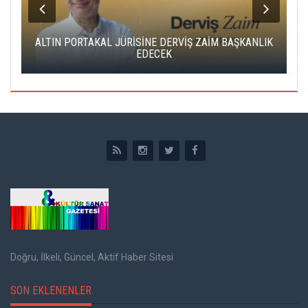
IK
CAS ÜCRETSİZ KONSERVATUVARLA SAHNENİN YENİ
YÜZLERİ ARANIYOR
Doğru, İlkeli, Güncel, Aktif Haber Sitesi
SON EKLENENLER