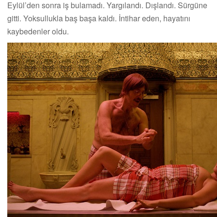
Eylül’den sonra iş bulamadı. Yargılandı. Dışlandı. Sürgüne
gitti. Yoksullukla baş başa kaldı. İntihar eden, hayatını
kaybedenler oldu.