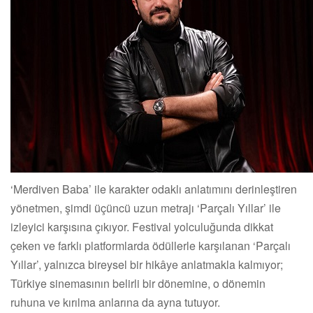
‘Merdiven Baba’ ile karakter odaklı anlatımını derinleştiren
yönetmen, şimdi üçüncü uzun metrajı ‘Parçalı Yıllar’ ile
izleyici karşısına çıkıyor. Festival yolculuğunda dikkat
çeken ve farklı platformlarda ödüllerle karşılanan ‘Parçalı
Yıllar’, yalnızca bireysel bir hikâye anlatmakla kalmıyor;
Türkiye sinemasının belirli bir dönemine, o dönemin
ruhuna ve kırılma anlarına da ayna tutuyor.