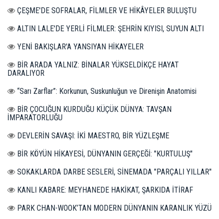
ÇEŞME'DE SOFRALAR, FİLMLER VE HİKÂYELER BULUŞTU
ALTIN LALE'DE YERLİ FİLMLER: ŞEHRİN KIYISI, SUYUN ALTI
YENİ BAKIŞLAR'A YANSIYAN HİKAYELER
BİR ARADA YALNIZ: BİNALAR YÜKSELDİKÇE HAYAT
DARALIYOR
“Sarı Zarflar”: Korkunun, Suskunluğun ve Direnişin Anatomisi
BİR ÇOCUĞUN KURDUĞU KÜÇÜK DÜNYA: TAVŞAN
İMPARATORLUĞU
DEVLERİN SAVAŞI: İKİ MAESTRO, BİR YÜZLEŞME
BİR KÖYÜN HİKAYESİ, DÜNYANIN GERÇEĞİ: "KURTULUŞ"
SOKAKLARDA DARBE SESLERİ, SİNEMADA "PARÇALI YILLAR"
KANLI KABARE: MEYHANEDE HAKİKAT, ŞARKIDA İTİRAF
PARK CHAN-WOOK’TAN MODERN DÜNYANIN KARANLIK YÜZÜ