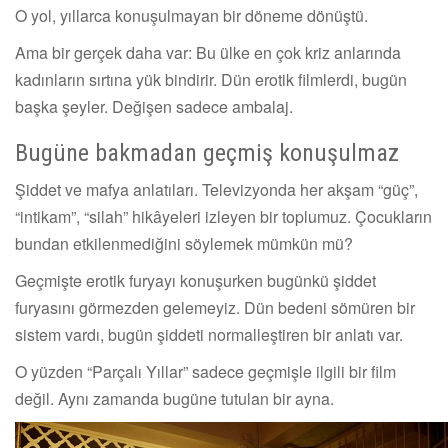
O yol, yıllarca konuşulmayan bir döneme dönüştü.
Ama bir gerçek daha var: Bu ülke en çok kriz anlarında
kadınların sırtına yük bindirir. Dün erotik filmlerdi, bugün
başka şeyler. Değişen sadece ambalaj.
Bugüne bakmadan geçmiş konuşulmaz
Şiddet ve mafya anlatıları. Televizyonda her akşam “güç”,
“intikam”, “silah” hikâyeleri izleyen bir toplumuz. Çocukların
bundan etkilenmediğini söylemek mümkün mü?
Geçmişte erotik furyayı konuşurken bugünkü şiddet
furyasını görmezden gelemeyiz. Dün bedeni sömüren bir
sistem vardı, bugün şiddeti normalleştiren bir anlatı var.
O yüzden “Parçalı Yıllar” sadece geçmişle ilgili bir film
değil. Aynı zamanda bugüne tutulan bir ayna.