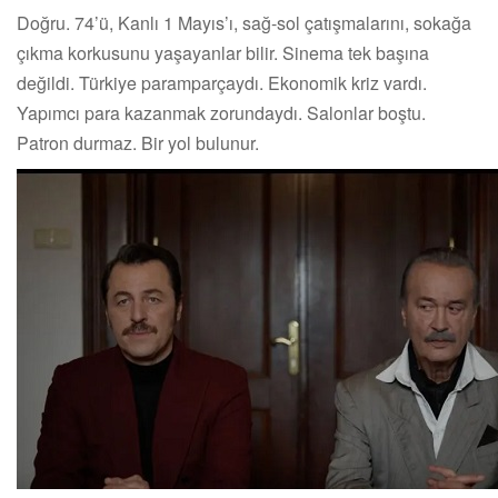
Doğru. 74’ü, Kanlı 1 Mayıs’ı, sağ-sol çatışmalarını, sokağa
çıkma korkusunu yaşayanlar bilir. Sinema tek başına
değildi. Türkiye paramparçaydı. Ekonomik kriz vardı.
Yapımcı para kazanmak zorundaydı. Salonlar boştu.
Patron durmaz. Bir yol bulunur.