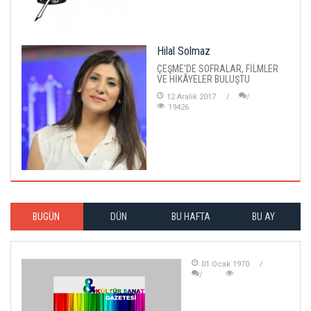
Hilal Solmaz
ÇEŞME'DE SOFRALAR, FİLMLER
VE HİKÂYELER BULUŞTU
12 Aralik 2017
19426
BUGÜN
DÜN
BU HAFTA
BU AY
01 Ocak 1970