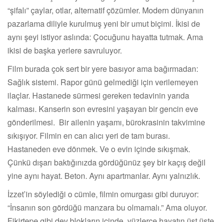
“şifalı” çaylar, otlar, alternatif çözümler. Modern dünyanın
pazarlama diliyle kurulmuş yeni bir umut biçimi. İkisi de
aynı şeyi istiyor aslında: Çocuğunu hayatta tutmak. Ama
ikisi de başka yerlere savruluyor.
Film burada çok sert bir yere basıyor ama bağırmadan:
Sağlık sistemi. Rapor günü gelmediği için verilemeyen
ilaçlar. Hastanede sürmesi gereken tedavinin yarıda
kalması. Kanserin son evresini yaşayan bir gencin eve
gönderilmesi. Bir ailenin yaşamı, bürokrasinin takvimine
sıkışıyor. Filmin en can alıcı yeri de tam burası.
Hastaneden eve dönmek. Ve o evin içinde sıkışmak.
Çünkü dışarı baktığınızda gördüğünüz şey bir kaçış değil
yine aynı hayat. Beton. Aynı apartmanlar. Aynı yalnızlık.
İzzet’in söylediği o cümle, filmin omurgası gibi duruyor:
“İnsanın son gördüğü manzara bu olmamalı.” Ama oluyor.
Fikirtepe gibi dev blokların içinde, yüzlerce hayatın üst üste