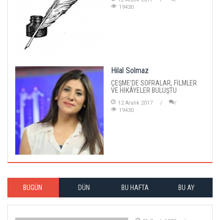
19430
Hilal Solmaz
ÇEŞME'DE SOFRALAR, FİLMLER
VE HİKÂYELER BULUŞTU
12 Aralik 2017
19430
BUGÜN
DÜN
BU HAFTA
BU AY