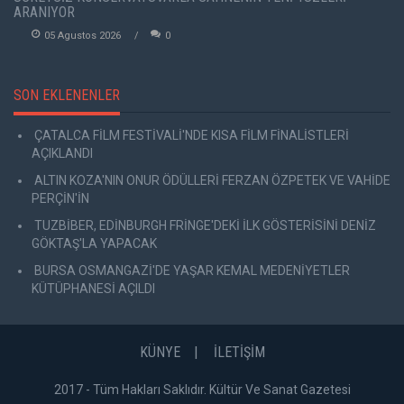
ARANIYOR
05 Agustos 2026
0
SON EKLENENLER
ÇATALCA FİLM FESTİVALİ'NDE KISA FİLM FİNALİSTLERİ
AÇIKLANDI
ALTIN KOZA'NIN ONUR ÖDÜLLERİ FERZAN ÖZPETEK VE VAHİDE
PERÇİN'İN
TUZBİBER, EDİNBURGH FRİNGE'DEKİ İLK GÖSTERİSİNİ DENİZ
GÖKTAŞ'LA YAPACAK
BURSA OSMANGAZİ'DE YAŞAR KEMAL MEDENİYETLER
KÜTÜPHANESİ AÇILDI
KÜNYE
İLETİŞİM
2017 - Tüm Hakları Saklıdır. Kültür Ve Sanat Gazetesi