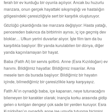
ferah bir ev kurduğu bir oyunla açılıyor. Ancak bu huzurlu
manzara, onun gerçek hayattaki sıkışmışlığı ve hastalığın
gölgesindeki çaresizliğiyle sert bir karşıtlık oluşturuyor.
Gözlüğü çıkardığında ise manzara değişiyor: Hasta yatağı,
pencereden bakınca da birbirinin aynısı, iç içe geçmiş dev
bloklar… Ufkun yerini duvarlar alıyor. İşte film tam da bu
karşıtlıkla başlıyor: Bir yanda kurulabilen bir dünya, diğer
yanda kaçınılamayan bir hayat.
Baba (Fatih Al) bir servis şoförü. Anne (Esra Kızıldoğan) ev
hanımı. Bildiğimiz hayatlar. Bildiğimiz insanlar. Ama
mesele tam da burada başlıyor: Bildiğimiz bir hayatın
içinde, bilmediğimiz bir çaresizlikle karşı karşıyayız.
Fatih Al’ın oynadığı baba, içe kapanan, neye tutunacağını
bilemeyen bir karakter olarak; inançla korku arasında gidip
gelen o kırılgan dengeyi çok sade bir yerden kuruyor. Esra
Kızıldoğan’ın oynadığı anne ise umuda tutunma biçimini,