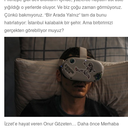
yığıldığı o yerlerde oluyor. Ve biz çoğu zaman görmüyoruz.
Çünkü bakmıyoruz. “Bir Arada Yalnız” tam da bunu
hatırlatıyor: İstanbul kalabalık bir şehir. Ama birbirimizi
gerçekten görebiliyor muyuz?
İzzet’e hayat veren Onur Gözeten… Daha önce Merhaba