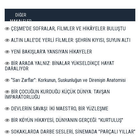
DİĞER
MAKALELER
ÇEŞME'DE SOFRALAR, FİLMLER VE HİKÂYELER BULUŞTU
ALTIN LALE'DE YERLİ FİLMLER: ŞEHRİN KIYISI, SUYUN ALTI
YENİ BAKIŞLAR'A YANSIYAN HİKAYELER
BİR ARADA YALNIZ: BİNALAR YÜKSELDİKÇE HAYAT
DARALIYOR
“Sarı Zarflar”: Korkunun, Suskunluğun ve Direnişin Anatomisi
BİR ÇOCUĞUN KURDUĞU KÜÇÜK DÜNYA: TAVŞAN
İMPARATORLUĞU
DEVLERİN SAVAŞI: İKİ MAESTRO, BİR YÜZLEŞME
BİR KÖYÜN HİKAYESİ, DÜNYANIN GERÇEĞİ: "KURTULUŞ"
SOKAKLARDA DARBE SESLERİ, SİNEMADA "PARÇALI YILLAR"