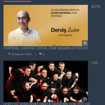
ALTIN
PORTAKAL JÜRİSİNE DERVİŞ ZAİM BAŞKANLIK EDECEK
05 Agustos 2026
0
CAS
ÜCRETSİZ KONSERVATUVARLA SAHNENİN YENİ YÜZLERİ