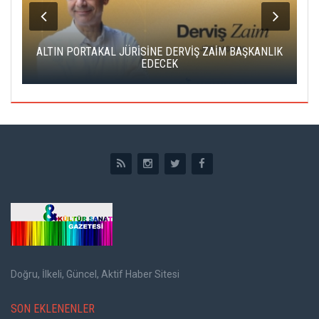
ALTIN PORTAKAL JÜRİSİNE DERVİŞ ZAİM BAŞKANLIK
C
EDECEK
Doğru, İlkeli, Güncel, Aktif Haber Sitesi
SON EKLENENLER