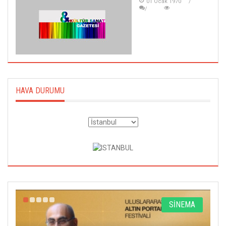
01 Ocak 1970
HAVA DURUMU
R
SİNEMA