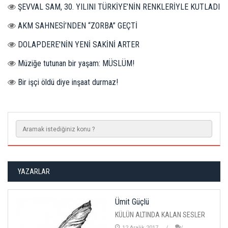
ŞEVVAL SAM, 30. YILINI TÜRKİYE’NİN RENKLERİYLE KUTLADI
AKM SAHNESİ’NDEN “ZORBA” GEÇTİ
DOLAPDERE'NİN YENİ SAKİNİ ARTER
Müziğe tutunan bir yaşam: MÜSLÜM!
Bir işçi öldü diye inşaat durmaz!
YAZARLAR
Ümit Güçlü
KÜLÜN ALTINDA KALAN SESLER
12 Aralik 2017