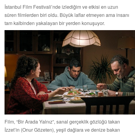
İstanbul Film Festivali’nde izlediğim ve etkisi en uzun
süren filmlerden biri oldu. Büyük laflar etmeyen ama insanı
tam kalbinden yakalayan bir yerden konuşuyor.
Film, “Bir Arada Yalnız”, sanal gerçeklik gözlüğü takan
İzzet’in (Onur Gözeten), yeşil dağlara ve denize bakan