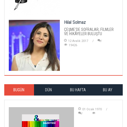
Hilal Solmaz
ÇEŞME'DE SOFRALAR, FİLMLER
VE HİKÂYELER BULUŞTU
12 Aralik 2017
19426
BUGÜN
DÜN
BU HAFTA
BU AY
01 Ocak 1970