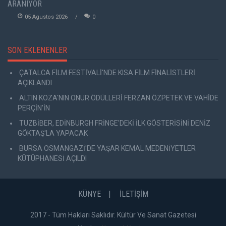
ARANIYOR
05 Agustos 2026
0
SON EKLENENLER
ÇATALCA FİLM FESTİVALİ'NDE KISA FİLM FİNALİSTLERİ
AÇIKLANDI
ALTIN KOZA'NIN ONUR ÖDÜLLERİ FERZAN ÖZPETEK VE VAHİDE
PERÇİN'İN
TUZBİBER, EDİNBURGH FRİNGE'DEKİ İLK GÖSTERİSİNİ DENİZ
GÖKTAŞ'LA YAPACAK
BURSA OSMANGAZİ'DE YAŞAR KEMAL MEDENİYETLER
KÜTÜPHANESİ AÇILDI
KÜNYE
İLETİŞİM
2017 - Tüm Hakları Saklıdır. Kültür Ve Sanat Gazetesi