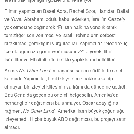
Filmin yapımcıları Basel Adra, Rachel Szor, Hamdan Ballal
ve Yuval Abraham, ödülü kabul ederken, İsrail’in Gazze’yi
yok etmesine değinerek "Filistin halkına yönelik etnik
temizliğe" son verilmesi ve İsrailli rehinelerin serbest
bırakılması gerektiğini vurguladılar. Yapımcılar, "Neden? İç
içe olduğumuzu görmüyor musunuz?" diyerek, filmi
İsrailliler ve Filistinlilerin birlikte yaptıklarını belirttiler.
Ancak
No Other Land
’ın başarısı, sadece ödüllerle sınırlı
kalmadı. Yapımcılar, filmi izleyebilme hakkına sahip
olmayan bir izleyici kitlesinin varlığını da gündeme getirdi.
Batı Şeria’da geçen bu önemli belgeselin, Amerika’da
herhangi bir dağıtımcısı bulunmuyor. Oscar adaylığına
rağmen,
No Other Land
’ı Amerikalıların büyük çoğunluğu
izleyemedi. Hiçbir büyük ABD dağıtımcısı, bu projeyi satın
almadı.