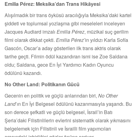
Emilia Pérez: Meksika’dan Trans Hikâyesi
Alışılmadık bir trans öyküsü aracılığıyla Meksika’daki kartel
şiddeti ve toplumsal yozlaşma gibi meseleleri inceleyen
Jacques Audiard imzalı
Emilia Pérez
, müzikal suç gerilim
filmi olarak dikkat çekti.
Emilia Pérez
’in yıldızı Karla Sofía
Gascón, Oscar’a aday gösterilen ilk trans aktris olarak
tarihe geçti. Filmin ödül kazandıran ismi ise Zoe Saldana
oldu; Saldana, gece En İyi Yardımcı Kadın Oyuncu
ödülünü kazandı.
No Other Land: Politikanın Gücü
Gecenin en politik ve güçlü anlarından biri,
No Other
Land
’ın En İyi Belgesel ödülünü kazanmasıyla yaşandı. Bu
son derece şefkatli ve güçlü belgesel, İsrail’in Batı
Şeria’daki Filistinlilerin evlerini sistematik olarak yıkmasını
belgelemek için Filistinli ve İsrailli film yapımcıları
arasındaki işbirliğini gözler önüne seriyor.