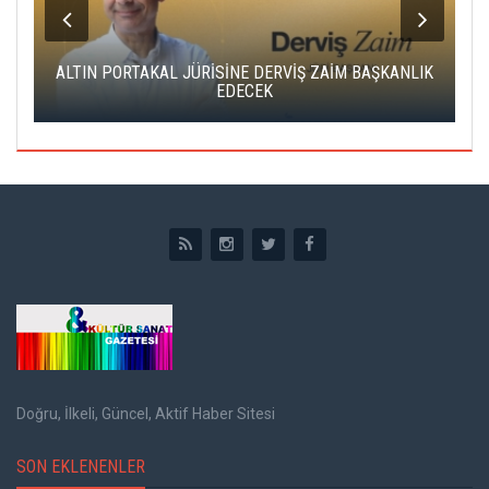
ALTIN PORTAKAL JÜRİSİNE DERVİŞ ZAİM BAŞKANLIK
C
EDECEK
Doğru, İlkeli, Güncel, Aktif Haber Sitesi
SON EKLENENLER