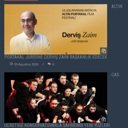
ALTIN
PORTAKAL JÜRİSİNE DERVİŞ ZAİM BAŞKANLIK EDECEK
05 Agustos 2026
0
CAS
ÜCRETSİZ KONSERVATUVARLA SAHNENİN YENİ YÜZLERİ