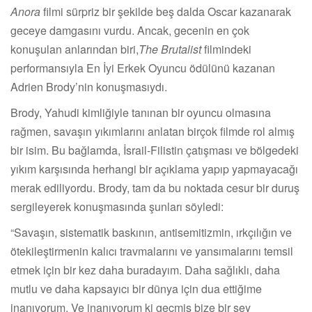
Anora
filmi sürpriz bir şekilde beş dalda Oscar kazanarak
geceye damgasını vurdu. Ancak, gecenin en çok
konuşulan anlarından biri,
The Brutalist
filmindeki
performansıyla En İyi Erkek Oyuncu ödülünü kazanan
Adrien Brody’nin konuşmasıydı.
Brody, Yahudi kimliğiyle tanınan bir oyuncu olmasına
rağmen, savaşın yıkımlarını anlatan birçok filmde rol almış
bir isim. Bu bağlamda, İsrail-Filistin çatışması ve bölgedeki
yıkım karşısında herhangi bir açıklama yapıp yapmayacağı
merak ediliyordu. Brody, tam da bu noktada cesur bir duruş
sergileyerek konuşmasında şunları söyledi:
“Savaşın, sistematik baskının, antisemitizmin, ırkçılığın ve
ötekileştirmenin kalıcı travmalarını ve yansımalarını temsil
etmek için bir kez daha buradayım. Daha sağlıklı, daha
mutlu ve daha kapsayıcı bir dünya için dua ettiğime
inanıyorum. Ve inanıyorum ki geçmiş bize bir şey