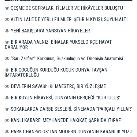
MAKALELER
ÇEŞME'DE SOFRALAR, FİLMLER VE HİKÂYELER BULUŞTU
ALTIN LALE'DE YERLİ FİLMLER: ŞEHRİN KIYISI, SUYUN ALTI
YENİ BAKIŞLAR'A YANSIYAN HİKAYELER
BİR ARADA YALNIZ: BİNALAR YÜKSELDİKÇE HAYAT
DARALIYOR
“Sarı Zarflar”: Korkunun, Suskunluğun ve Direnişin Anatomisi
BİR ÇOCUĞUN KURDUĞU KÜÇÜK DÜNYA: TAVŞAN
İMPARATORLUĞU
DEVLERİN SAVAŞI: İKİ MAESTRO, BİR YÜZLEŞME
BİR KÖYÜN HİKAYESİ, DÜNYANIN GERÇEĞİ: "KURTULUŞ"
SOKAKLARDA DARBE SESLERİ, SİNEMADA "PARÇALI YILLAR"
KANLI KABARE: MEYHANEDE HAKİKAT, ŞARKIDA İTİRAF
PARK CHAN-WOOK’TAN MODERN DÜNYANIN KARANLIK YÜZÜ