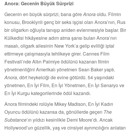
Anora: Gecenin Büyük Sürprizi
Gecenin en büyük sürprizi, bana göre
Anora
oldu. Filmin
konusu, Brooklynli genç bir seks işçisi olan Anora’nın, Rus
bir oligarkın oğluyla tanışıp aniden evlenmesiyle başlar. Bir
Külkedisi hikâyesine adım atma şansı bulan Anora’nın
masalı, oligark ailesinin New York’a gelip evliliği iptal
ettirmeye çalışmasıyla tehlikeye girer. Cannes Film
Festivali’nde Altın Palmiye ödülünü kazanan filmin
yönetmenliğini Amerikalı yönetmen Sean Baker yaptı.
Anora
, dört heykelciği de evine götürdü. 54 yaşındaki
yönetmen, En İyi Film, En İyi Yönetmen, En İyi Senaryo ve
En İyi Kurgu kategorilerinde ödül kazandı.
Anora filmindeki rolüyle Mikey Madison, En İyi Kadın
Oyuncu ödülünü kazansa da, gönüllerde geçen
The
Substance
’ın yıldızı kesinlikle Demi Moore’dı. Ancak
Hollywood’un güzellik, yaş ve cinsiyet ayrımcılığını anlatan