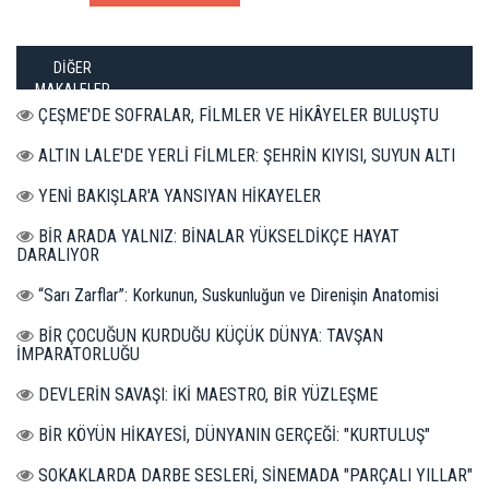
DİĞER
MAKALELER
ÇEŞME'DE SOFRALAR, FİLMLER VE HİKÂYELER BULUŞTU
ALTIN LALE'DE YERLİ FİLMLER: ŞEHRİN KIYISI, SUYUN ALTI
YENİ BAKIŞLAR'A YANSIYAN HİKAYELER
BİR ARADA YALNIZ: BİNALAR YÜKSELDİKÇE HAYAT
DARALIYOR
“Sarı Zarflar”: Korkunun, Suskunluğun ve Direnişin Anatomisi
BİR ÇOCUĞUN KURDUĞU KÜÇÜK DÜNYA: TAVŞAN
İMPARATORLUĞU
DEVLERİN SAVAŞI: İKİ MAESTRO, BİR YÜZLEŞME
BİR KÖYÜN HİKAYESİ, DÜNYANIN GERÇEĞİ: "KURTULUŞ"
SOKAKLARDA DARBE SESLERİ, SİNEMADA "PARÇALI YILLAR"