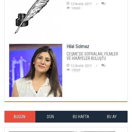
12 Aralik 2017
19559
Hilal Solmaz
ÇEŞME'DE SOFRALAR, FİLMLER
VE HİKÂYELER BULUŞTU
12 Aralik 2017
19559
BUGÜN
DÜN
BU HAFTA
BU AY