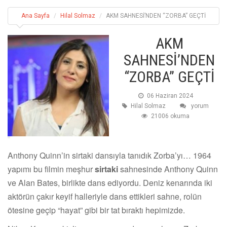
Ana Sayfa
Hilal Solmaz
AKM SAHNESİ’NDEN “ZORBA” GEÇTİ
AKM
SAHNESİ’NDEN
“ZORBA” GEÇTİ
06 Haziran 2024
Hilal Solmaz
yorum
21006 okuma
Anthony Quinn’in sirtaki dansıyla tanıdık Zorba’yı… 1964
yapımı bu filmin meşhur
sirtaki
sahnesinde Anthony Quinn
ve Alan Bates, birlikte dans ediyordu. Deniz kenarında iki
aktörün çakır keyif halleriyle dans ettikleri sahne, rolün
ötesine geçip “hayat” gibi bir tat bıraktı hepimizde.