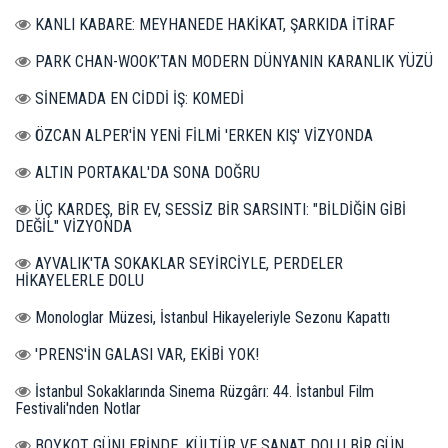
KANLI KABARE: MEYHANEDE HAKİKAT, ŞARKIDA İTİRAF
PARK CHAN-WOOK’TAN MODERN DÜNYANIN KARANLIK YÜZÜ
SİNEMADA EN CİDDİ İŞ: KOMEDİ
ÖZCAN ALPER'İN YENİ FİLMİ 'ERKEN KIŞ' VİZYONDA
ALTIN PORTAKAL'DA SONA DOĞRU
ÜÇ KARDEŞ, BİR EV, SESSİZ BİR SARSINTI: "BİLDİĞİN GİBİ
DEĞİL" VİZYONDA
AYVALIK'TA SOKAKLAR SEYİRCİYLE, PERDELER
HİKAYELERLE DOLU
Monologlar Müzesi, İstanbul Hikayeleriyle Sezonu Kapattı
'PRENS'İN GALASI VAR, EKİBİ YOK!
İstanbul Sokaklarında Sinema Rüzgârı: 44. İstanbul Film
Festivali'nden Notlar
BOYKOT GÜNLERİNDE, KÜLTÜR VE SANAT DOLU BİR GÜN