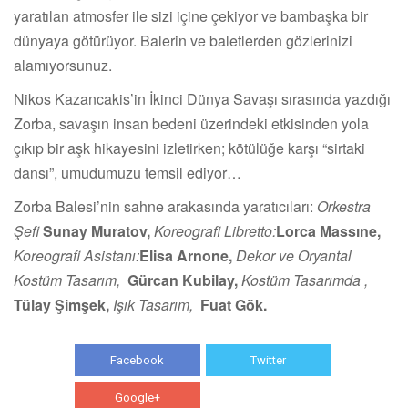
yaratılan atmosfer ile sizi içine çekiyor ve bambaşka bir
dünyaya götürüyor. Balerin ve baletlerden gözlerinizi
alamıyorsunuz.
Nikos Kazancakis’in İkinci Dünya Savaşı sırasında yazdığı
Zorba, savaşın insan bedeni üzerindeki etkisinden yola
çıkıp bir aşk hikayesini izletirken; kötülüğe karşı “sirtaki
dansı”, umudumuzu temsil ediyor…
Zorba Balesi’nin sahne arakasında yaratıcıları:
Orkestra
Şefi
Sunay Muratov,
Koreografi Libretto:
Lorca Massıne,
Koreografi Asistanı:
Elisa Arnone,
Dekor ve Oryantal
Kostüm Tasarım,
Gürcan Kubilay,
Kostüm Tasarımda ,
Tülay Şimşek,
Işık Tasarım,
Fuat Gök.
Facebook
Twitter
Google+
WhatsApp