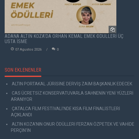
ADANA ALTIN KOZA'DA ORHAN KEMAL EMEK ÖDÜLLERİ ÜÇ
USTA İSME
07 Agustos 2026
0
SON EKLENENLER
ALTIN PORTAKAL JÜRİSİNE DERVİŞ ZAİM BAŞKANLIK EDECEK
CAS ÜCRETSİZ KONSERVATUVARLA SAHNENİN YENİ YÜZLERİ
ARANIYOR
ÇATALCA FİLM FESTİVALİ'NDE KISA FİLM FİNALİSTLERİ
AÇIKLANDI
ALTIN KOZA'NIN ONUR ÖDÜLLERİ FERZAN ÖZPETEK VE VAHİDE
PERÇİN'İN