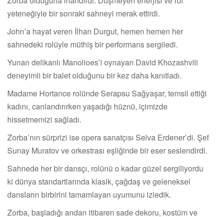
Zorba olduğuna inandırdı. Düşmeyen enerjisi ve rol
yeteneğiyle bir sonraki sahneyi merak ettirdi.
John’a hayat veren İlhan Durgut, hemen hemen her
sahnedeki rolüyle müthiş bir performans sergiledi.
Yunan delikanlı Manolioes’i oynayan David Khozashvili
deneyimli bir balet olduğunu bir kez daha kanıtladı.
Madame Hortance rolünde Serapsu Sağyaşar, temsil ettiği
kadını, canlandırırken yaşadığı hüznü, içimizde
hissetmemizi sağladı.
Zorba’nın sürprizi ise opera sanatçısı Selva Erdener’di. Şef
Sunay Muratov ve orkestrası eşliğinde bir eser seslendirdi.
Sahnede her bir dansçı, rolünü o kadar güzel sergiliyordu
ki dünya standartlarında klasik, çağdaş ve geleneksel
dansların birbirini tamamlayan uyumunu izledik.
Zorba, başladığı andan itibaren sade dekoru, kostüm ve