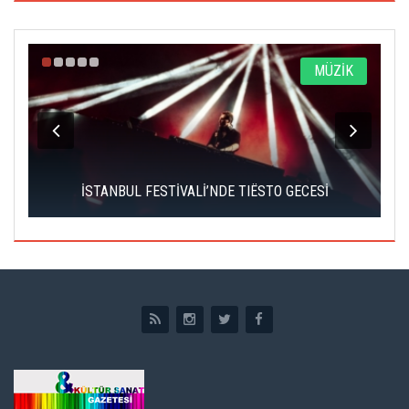
A
MÜZİK
İSTANBUL FESTİVALİ’NDE TIËSTO GECESİ