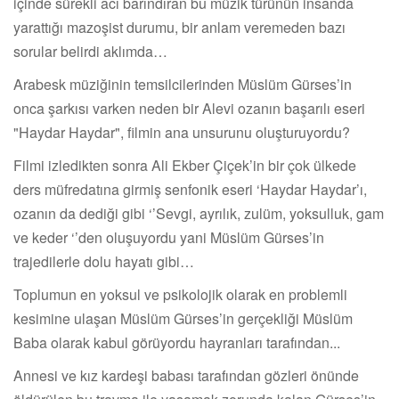
içinde sürekli acı barındıran bu müzik türünün insanda
yarattığı mazoşist durumu, bir anlam veremeden bazı
sorular belirdi aklımda…
Arabesk müziğinin temsilcilerinden Müslüm Gürses’in
onca şarkısı varken neden bir Alevi ozanın başarılı eseri
"Haydar Haydar", filmin ana unsurunu oluşturuyordu?
Filmi izledikten sonra Ali Ekber Çiçek’in bir çok ülkede
ders müfredatına girmiş senfonik eseri ‘Haydar Haydar’ı,
ozanın da dediği gibi ‘’Sevgi, ayrılık, zulüm, yoksulluk, gam
ve keder ‘’den oluşuyordu yani Müslüm Gürses’in
trajedilerle dolu hayatı gibi…
Toplumun en yoksul ve psikolojik olarak en problemli
kesimine ulaşan Müslüm Gürses’in gerçekliği Müslüm
Baba olarak kabul görüyordu hayranları tarafından...
Annesi ve kız kardeşi babası tarafından gözleri önünde