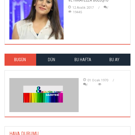
12 Aralik 2017
19445
BUGÜN
DÜN
BU HAFTA
BU AY
01 Ocak 1970
HAVA DURUMU