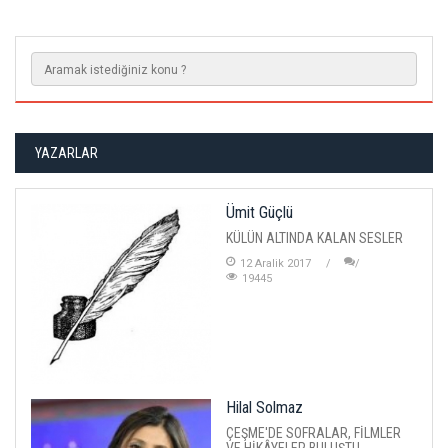
YAZARLAR
Ümit Güçlü
KÜLÜN ALTINDA KALAN SESLER
12 Aralik 2017
19445
Hilal Solmaz
ÇEŞME'DE SOFRALAR, FİLMLER
VE HİKÂYELER BULUŞTU