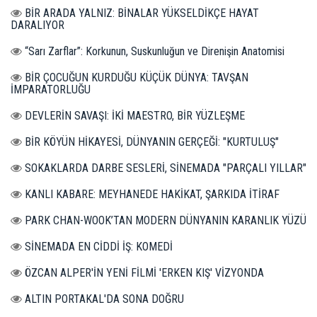
BİR ARADA YALNIZ: BİNALAR YÜKSELDİKÇE HAYAT
DARALIYOR
“Sarı Zarflar”: Korkunun, Suskunluğun ve Direnişin Anatomisi
BİR ÇOCUĞUN KURDUĞU KÜÇÜK DÜNYA: TAVŞAN
İMPARATORLUĞU
DEVLERİN SAVAŞI: İKİ MAESTRO, BİR YÜZLEŞME
BİR KÖYÜN HİKAYESİ, DÜNYANIN GERÇEĞİ: "KURTULUŞ"
SOKAKLARDA DARBE SESLERİ, SİNEMADA "PARÇALI YILLAR"
KANLI KABARE: MEYHANEDE HAKİKAT, ŞARKIDA İTİRAF
PARK CHAN-WOOK’TAN MODERN DÜNYANIN KARANLIK YÜZÜ
SİNEMADA EN CİDDİ İŞ: KOMEDİ
ÖZCAN ALPER'İN YENİ FİLMİ 'ERKEN KIŞ' VİZYONDA
ALTIN PORTAKAL'DA SONA DOĞRU