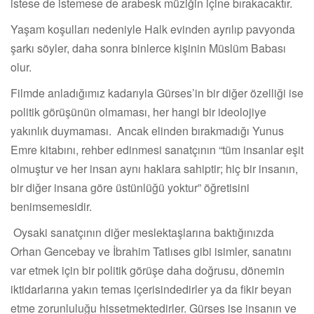
istese de istemese de arabesk müziğin içine bırakacaktır.
Yaşam koşulları nedeniyle Halk evinden ayrılıp pavyonda
şarkı söyler, daha sonra binlerce kişinin Müslüm Babası
olur.
Filmde anladığımız kadarıyla Gürses’in bir diğer özelliği ise
politik görüşünün olmaması, her hangi bir ideolojiye
yakınlık duymaması. Ancak elinden bırakmadığı Yunus
Emre kitabını, rehber edinmesi sanatçının “tüm insanlar eşit
olmuştur ve her insan aynı haklara sahiptir; hiç bir insanın,
bir diğer insana göre üstünlüğü yoktur” öğretisini
benimsemesidir.
Oysaki sanatçının diğer meslektaşlarına baktığınızda
Orhan Gencebay ve İbrahim Tatlıses gibi isimler, sanatını
var etmek için bir politik görüşe daha doğrusu, dönemin
iktidarlarına yakın temas içerisindedirler ya da fikir beyan
etme zorunluluğu hissetmektedirler. Gürses ise insanın ve