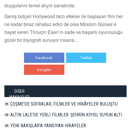
duygularını temel alıyor sanatında.
Geniş bütçeli Hollywood tarzı efekler ile başlayan film her
ne kadar biraz rahatsız edici de olsa Müslüm Gürses’e
hayat veren Timuçin Esen’in sade ve başarılı oyunculuğu
güzel bir biyografi sunuyor insana…
Facebook
Twitter
Google+
WhatsApp
DİĞER
MAKALELER
ÇEŞME'DE SOFRALAR, FİLMLER VE HİKÂYELER BULUŞTU
ALTIN LALE'DE YERLİ FİLMLER: ŞEHRİN KIYISI, SUYUN ALTI
YENİ BAKIŞLAR'A YANSIYAN HİKAYELER