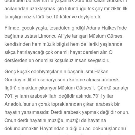
öldürülen bu travma ile yaşamak zorunda kalan Gürses’in
acılarından uzaklaşmak için tutunduğu tek şey müziktir. İlk
tanıştığı müzik türü ise Türküler ve deyişlerdir.
Filmde, çocuk yaşta, tesadüfen girdiği Adana Halkevi'nde
bağlama ustası Limoncu Ali'yle tanışan Müslüm Gürses,
kendisinden hem müzik bilgisi hem de ileriki yaşlarında
sıkça hatırlayacağı çok önemli hayat dersleri alır. O
derslerden en önemlisi koşulsuz insan sevgisidir.
Genç kuşak edebiyatçılarının başarılı ismi Hakan
Günday’ın filmin senaryosunu kaleme alması arabesk
figürü olmaktan çıkarıyor Müslüm Gürses’i. Çünkü sanatçı
70’li yılların arabesk ilahı değildir aslında 70’li yıllar
Anadolu’sunun çorak topraklarından çıkan arabesk bir
hayatın yansımasıdır. Derdi arabesk yapmak değildir onun.
Onun derdi hayatını müziğe, müziği de hayatına
dokundurmaktır. Hayatından aldığı bu acı dokunuşlar onu