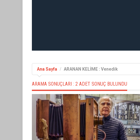
Ana Sayfa
ARANAN KELİME : Venedik
ARAMA SONUÇLARI :
2 ADET SONUÇ BULUNDU