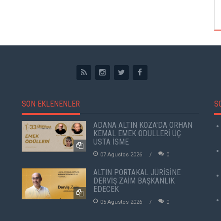
ÖZPETEK VE VAHİDE PERÇİN'İN
SON EKLENENLER
S
ADANA ALTIN KOZA'DA ORHAN
KEMAL EMEK ÖDÜLLERİ ÜÇ
USTA İSME
07 Agustos 2026
0
ALTIN PORTAKAL JÜRİSİNE
DERVİŞ ZAİM BAŞKANLIK
EDECEK
05 Agustos 2026
0