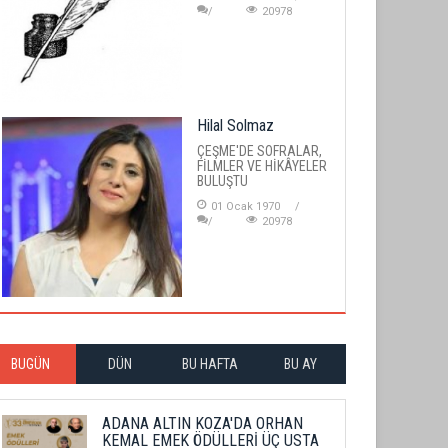
20978
Hilal Solmaz
ÇEŞME'DE SOFRALAR,
FİLMLER VE HİKÂYELER
BULUŞTU
01 Ocak 1970
20978
BUGÜN
DÜN
BU HAFTA
BU AY
ADANA ALTIN KOZA'DA ORHAN
KEMAL EMEK ÖDÜLLERİ ÜÇ USTA