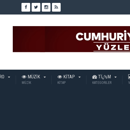
TRO
MÜZİK
KİTAP
TÏ¿½M
MÜZİK
KİTAP
KATEGORILER
V