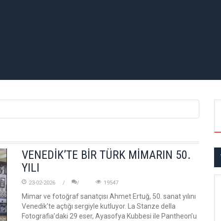
VENEDİK’TE BİR TÜRK MİMARIN 50.
YILI
23-02-2026
19547
Mimar ve fotoğraf sanatçısı Ahmet Ertuğ, 50. sanat yılını
Venedik’te açtığı sergiyle kutluyor. La Stanze della
Fotografia’daki 29 eser, Ayasofya Kubbesi ile Pantheon’u