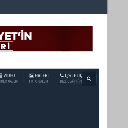
VIDEO
GALERI
Ï¿½LETIÏ¿½IM
IDEO GALERI
FOTO GALERI
BIZE ULAÏ¿½Ï¿½N