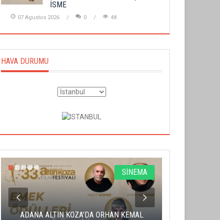
İSME
07 Agustos 2026
0
48
HAVA DURUMU
SİNEMA
ADANA ALTIN KOZA'DA ORHAN KEMAL
ALTIN PORTA