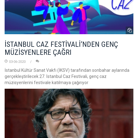
İSTANBUL CAZ FESTİVALİ’NDEN GENÇ
MÜZİSYENLERE ÇAĞRI
03-06-2020
İstanbul Kültür Sanat Vakfı (İKSV) tarafından sonbahar aylarında
gerçekleştirilecek 27. İstanbul Caz Festivali, genç caz
müzisyenlerini festivale katılmaya çağırıyor