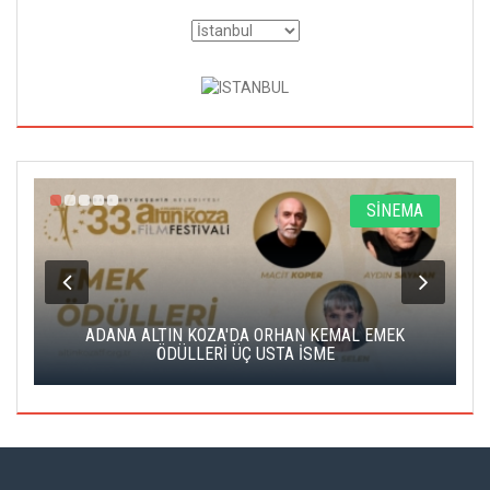
SİNEMA
DA ORHAN KEMAL EMEK
ALTIN PORTAKAL JÜRİSİNE DERVİŞ
Ç USTA İSME
EDECEK