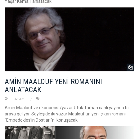
Yaşar Kemal'i anlatacak
AMİN MAALOUF YENİ ROMANINI
ANLATACAK
11-02-2021
Amin Maalouf ve ekonomist/yazar Ufuk Tarhan canlı yayında bir
araya geliyor. Söyleşide iki yazar Maalouf’un yeni çıkan romanı
“Empedokles’in Dostları”nı konuşacak.