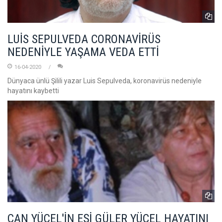
LUİS SEPULVEDA CORONAVİRÜS
NEDENİYLE YAŞAMA VEDA ETTİ
16-04-2020
Dünyaca ünlü Şilili yazar Luis Sepulveda, koronavirüs nedeniyle
hayatını kaybetti
CAN YÜCEL'İN EŞİ GÜLER YÜCEL HAYATINI