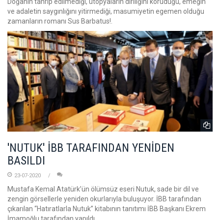
Doğanın tahrip edilmediği, ütopyaların diriliğini koruduğu, emeğin
ve adaletin saygınlığını yitirmediği, masumiyetin egemen olduğu
zamanların romanı Sus Barbatus!.
'NUTUK' İBB TARAFINDAN YENİDEN
BASILDI
23-07-2020
Mustafa Kemal Atatürk’ün ölümsüz eseri Nutuk, sade bir dil ve
zengin görsellerle yeniden okurlarıyla buluşuyor. İBB tarafından
çıkarılan “Hatıratlarla Nutuk” kitabının tanıtımı İBB Başkanı Ekrem
İmamoğlu tarafından yapıldı