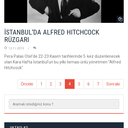
İSTANBUL'DA ALFRED HITCHCOCK
RÜZGARI
12-11-2019
Pera Palas Otel'de 22-23 Kasım tarihlerinde 5. kez düzenlenecek
olan Kara Hafta İstanbul'un bu yılki teması ünlü yönetmen "Alfred
Hitchcock"
Önceki
1
2
3
4
5
6
7
Sonraki