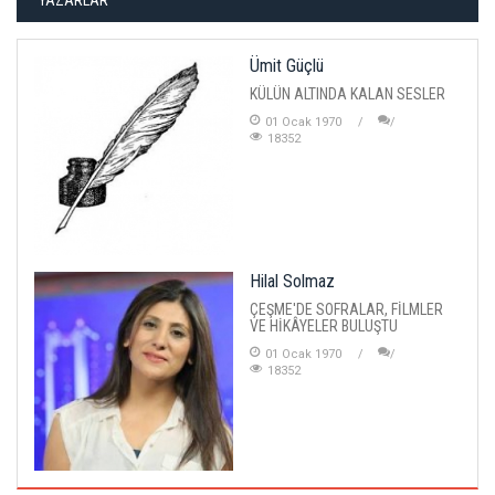
YAZARLAR
Ümit Güçlü
KÜLÜN ALTINDA KALAN SESLER
01 Ocak 1970
18352
Hilal Solmaz
ÇEŞME'DE SOFRALAR, FİLMLER
VE HİKÂYELER BULUŞTU
01 Ocak 1970
18352