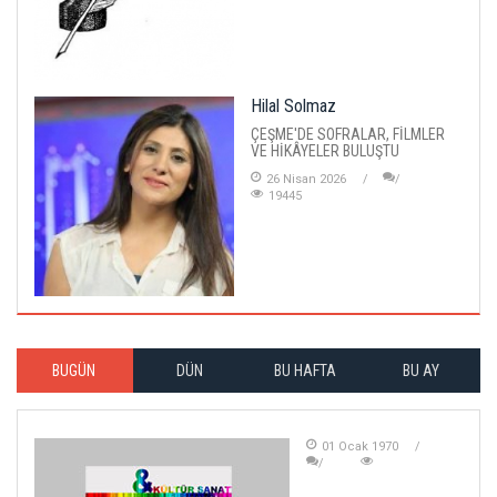
Hilal Solmaz
ÇEŞME'DE SOFRALAR, FİLMLER
VE HİKÂYELER BULUŞTU
26 Nisan 2026
19445
BUGÜN
DÜN
BU HAFTA
BU AY
01 Ocak 1970