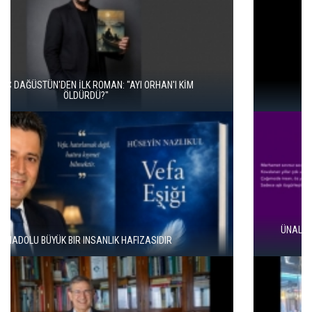
İKİ KİTAP VE BİTMEYEN BİR ENERJİ
ÜNAL ERSÖZLÜ’NÜN YENİ ŞİİR KİTABI “BÖĞÜRTLEN ÖPÜCÜĞÜ”
YAYIMLANDI