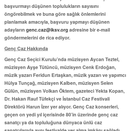
başvurmayı düşünen toplulukların sayısını
öngörebilmek ve buna göre sağlık önlemlerini
planlamak amacıyla, başvuru yapmayı düşünen
adayların
genc.caz@iksv.org
adresine bir e-mail
göndermelerini de rica ediyor.
Genç Caz Hakkında
Genç Caz Seçici Kurulu’nda müzisyen Aycan Teztel,
müzisyen Ayşe Tütüncü, müzisyen Cenk Erdoğan,
müzik yazarı Feridun Ertaşkan, müzik yazarı ve yapımcı
Hülya Tunçağ, müzisyen Kalben, müzisyen Selen
Gülün, müzisyen Volkan Öktem, gazeteci Yekta Kopan,
Dr. Hakan Rauf Tüfekçi ve İstanbul Caz Festivali
Direktörü Harun İzer yer alıyor.
Genç Caz konserleri,
geçen on yedi yıl içerisinde 80’in üzerinde genç caz
sanatçı ya da topluluğuna dünyaca ünlü caz
sanatçılarıyla aynı festivalde yer alma imkânı sağladı.