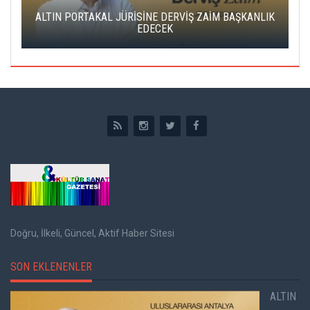
ALTIN PORTAKAL JÜRİSİNE DERVİŞ ZAİM BAŞKANLIK
C
EDECEK
Doğru, İlkeli, Güncel, Aktif Haber Sitesi
SON EKLENENLER
ALTIN