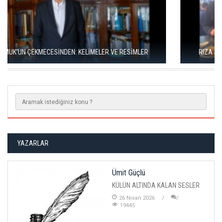
RIZA SÖNMEZ: ‘ANADOLU, SANILDIĞINDAN ÇOK DAHA VEGAN"
YAZARLAR
Ümit Güçlü
KÜLÜN ALTINDA KALAN SESLER
26 Nisan 2026
19445