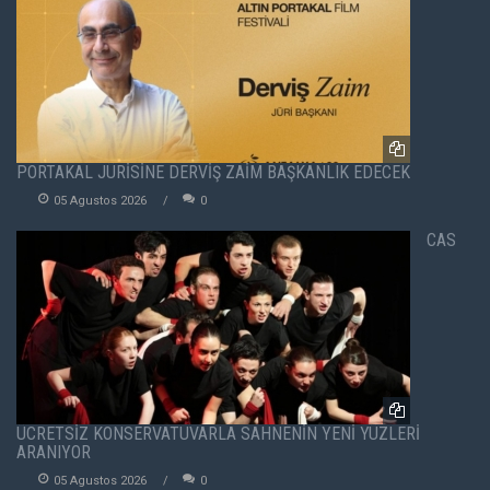
PORTAKAL JÜRİSİNE DERVİŞ ZAİM BAŞKANLIK EDECEK
05 Agustos 2026
0
CAS
ÜCRETSİZ KONSERVATUVARLA SAHNENİN YENİ YÜZLERİ
ARANIYOR
05 Agustos 2026
0