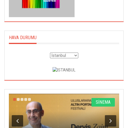
HAVA DURUMU
R
SİNEMA