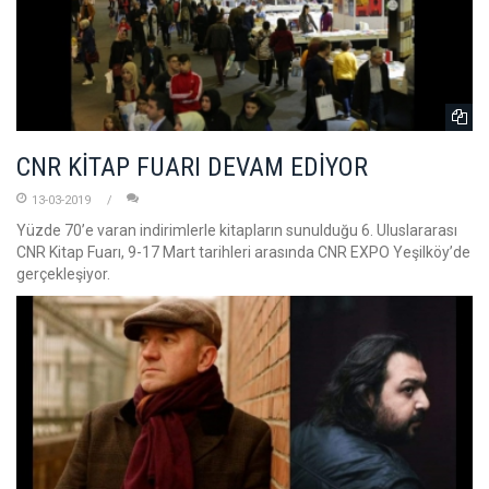
CNR KİTAP FUARI DEVAM EDİYOR
13-03-2019
Yüzde 70’e varan indirimlerle kitapların sunulduğu 6. Uluslararası
CNR Kitap Fuarı, 9-17 Mart tarihleri arasında CNR EXPO Yeşilköy’de
gerçekleşiyor.