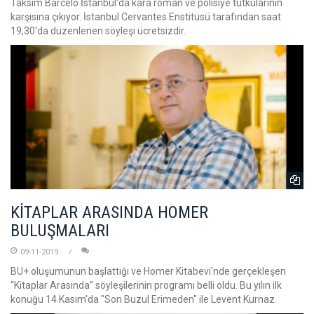
Taksim Barcelo İstanbul'da kara roman ve polisiye tutkularının
karşısına çıkıyor. İstanbul Cervantes Enstitüsü tarafından saat
19,30'da düzenlenen söyleşi ücretsizdir.
KİTAPLAR ARASINDA HOMER
BULUŞMALARI
09-11-2019
BU+ oluşumunun başlattığı ve Homer Kitabevi'nde gerçekleşen
“Kitaplar Arasında” söyleşilerinin programı belli oldu. Bu yılın ilk
konuğu 14 Kasım'da "Son Buzul Erimeden" ile Levent Kurnaz.