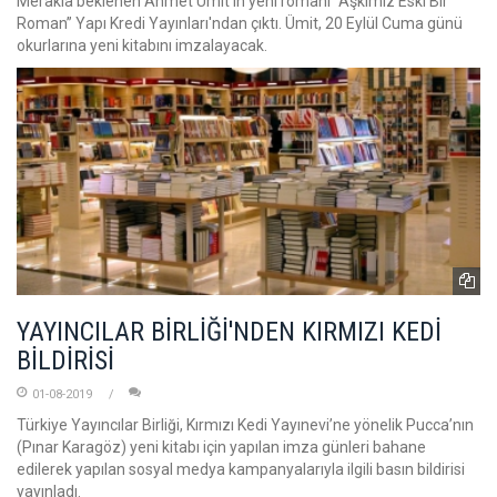
Merakla beklenen Ahmet Ümit’in yeni romanı “Aşkımız Eski Bir
Roman” Yapı Kredi Yayınları'ndan çıktı. Ümit, 20 Eylül Cuma günü
okurlarına yeni kitabını imzalayacak.
YAYINCILAR BİRLİĞİ'NDEN KIRMIZI KEDİ
BİLDİRİSİ
01-08-2019
Türkiye Yayıncılar Birliği, Kırmızı Kedi Yayınevi’ne yönelik Pucca’nın
(Pınar Karagöz) yeni kitabı için yapılan imza günleri bahane
edilerek yapılan sosyal medya kampanyalarıyla ilgili basın bildirisi
yayınladı.