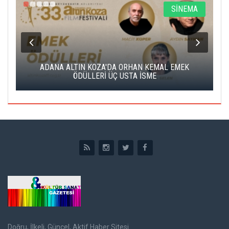
A
SİNEMA
K
ADANA ALTIN KOZA'DA ORHAN KEMAL EMEK
A
ÖDÜLLERİ ÜÇ USTA İSME
Doğru, İlkeli, Güncel, Aktif Haber Sitesi