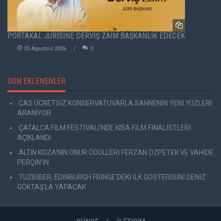
PORTAKAL JÜRİSİNE DERVİŞ ZAİM BAŞKANLIK EDECEK
05 Agustos 2026
0
SON EKLENENLER
CAS ÜCRETSİZ KONSERVATUVARLA SAHNENİN YENİ YÜZLERİ
ARANIYOR
ÇATALCA FİLM FESTİVALİ'NDE KISA FİLM FİNALİSTLERİ
AÇIKLANDI
ALTIN KOZA'NIN ONUR ÖDÜLLERİ FERZAN ÖZPETEK VE VAHİDE
PERÇİN'İN
TUZBİBER, EDİNBURGH FRİNGE'DEKİ İLK GÖSTERİSİNİ DENİZ
GÖKTAŞ'LA YAPACAK