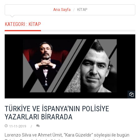
Ana Sayfa
KİTAP
KATEGORI :
KİTAP
TÜRKİYE VE İSPANYA'NIN POLİSİYE
YAZARLARI BİRARADA
11-11-2019
Lorenzo Silva ve Ahmet Ümit, “Kara Güzeldir" söyleşisi ile bugün