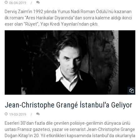
06-04-2019
Derviş Zaim’in 1992 yılında Yunus Nadi Roman Ödülü'nü kazanan
ilk romanı "Ares Harikalar Diyarında"dan sonra kaleme aldığı ikinci
eser olan "Rüyet", Yapı Kredi Yayınları'ndan çıktı.
Jean-Christophe Grangé İstanbul'a Geliyor
19-03-2019
Eserleri 30’dan fazla dile çevrilen polisiye-gerilimin dünyaca ünlü
ustası Fransız gazeteci, yazar ve senarist Jean-Christophe Grange
Doğan Kitap’ın 20. Yıl etkinlikleri kapsamında İstanbul'da okurlarıyla