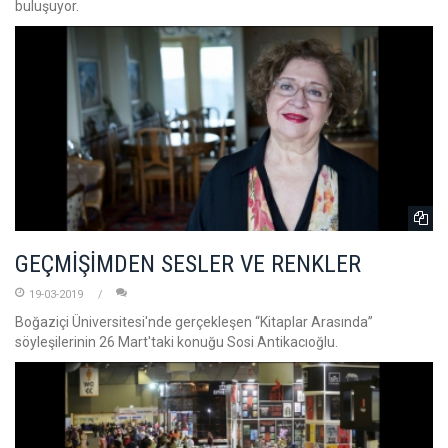
buluşuyor.
GEÇMİŞİMDEN SESLER VE RENKLER
19-03-2019
Boğaziçi Üniversitesi'nde gerçekleşen “Kitaplar Arasında”
söyleşilerinin 26 Mart'taki konuğu Sosi Antikacıoğlu.