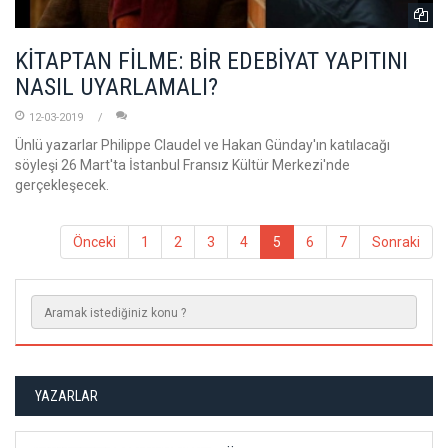
KİTAPTAN FİLME: BİR EDEBİYAT YAPITINI
NASIL UYARLAMALI?
12-03-2019
Ünlü yazarlar Philippe Claudel ve Hakan Günday'ın katılacağı
söyleşi 26 Mart'ta İstanbul Fransız Kültür Merkezi'nde
gerçekleşecek.
Önceki
1
2
3
4
5
6
7
Sonraki
YAZARLAR