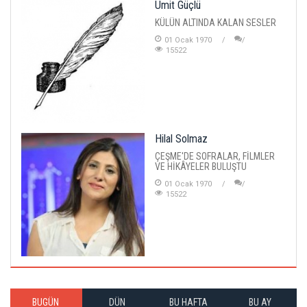
Ümit Güçlü
KÜLÜN ALTINDA KALAN SESLER
01 Ocak 1970
15522
Hilal Solmaz
ÇEŞME'DE SOFRALAR, FİLMLER
VE HİKÂYELER BULUŞTU
01 Ocak 1970
15522
BUGÜN
DÜN
BU HAFTA
BU AY