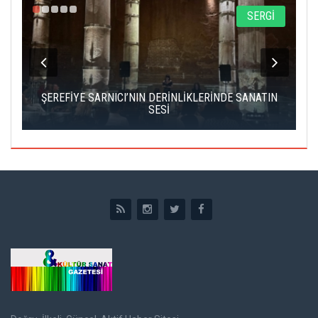
A
SERGİ
IK
ŞEREFİYE SARNICI’NIN DERİNLİKLERİNDE SANATIN
Ç
SESİ