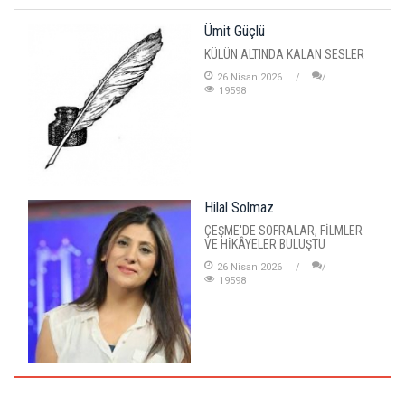
Ümit Güçlü
KÜLÜN ALTINDA KALAN SESLER
26 Nisan 2026
19598
Hilal Solmaz
ÇEŞME'DE SOFRALAR, FİLMLER
VE HİKÂYELER BULUŞTU
26 Nisan 2026
19598