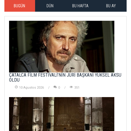
BUGÜN
DÜN
BU HAFTA
BU AY
ÇATALCA FİLM FESTİVALİ’NİN JÜRİ BAŞKANI YÜKSEL AKSU
OLDU
10 Agustos 2026
0
351