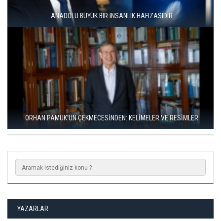
ÜNAL ERSÖZLÜ’NÜN YENİ ŞİİR KİTABI “BÖĞÜRTLEN ÖPÜCÜĞÜ”
YAYIMLANDI
RIZA SÖNMEZ: ‘ANADOLU, SANILDIĞINDAN ÇOK DAHA VEGAN"
YAZARLAR