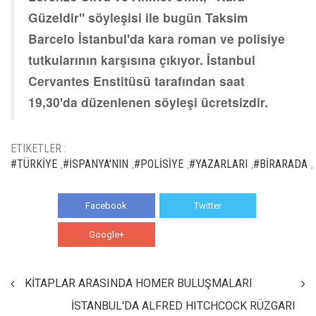
Güzeldir" söyleşisi ile bugün Taksim
Barcelo İstanbul'da kara roman ve polisiye
tutkularının karşısına çıkıyor. İstanbul
Cervantes Enstitüsü tarafından saat
19,30'da düzenlenen söyleşi ücretsizdir.
ETIKETLER :
#TÜRKİYE
#İSPANYA'NIN
#POLİSİYE
#YAZARLARI
#BİRARADA
,
,
,
,
,
Facebook
Twitter
Google+
WhatsApp
KİTAPLAR ARASINDA HOMER BULUŞMALARI
İSTANBUL'DA ALFRED HITCHCOCK RÜZGARI