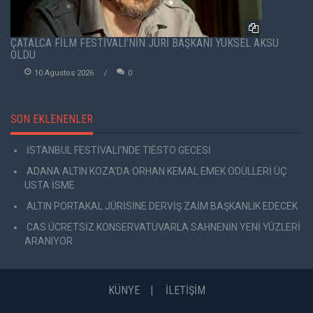
ÇATALCA FİLM FESTİVALİ’NİN JÜRİ BAŞKANI YÜKSEL AKSU
OLDU
10 Agustos 2026
0
SON EKLENENLER
İSTANBUL FESTİVALİ’NDE TIËSTO GECESİ
ADANA ALTIN KOZA'DA ORHAN KEMAL EMEK ÖDÜLLERİ ÜÇ
USTA İSME
ALTIN PORTAKAL JÜRİSİNE DERVİŞ ZAİM BAŞKANLIK EDECEK
CAS ÜCRETSİZ KONSERVATUVARLA SAHNENİN YENİ YÜZLERİ
ARANIYOR
KÜNYE
İLETİŞİM