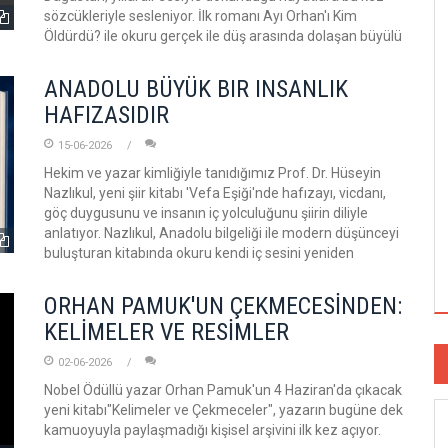
sözcükleriyle sesleniyor. İlk romanı Ayı Orhan'ı Kim
Öldürdü? ile okuru gerçek ile düş arasında dolaşan büyülü
ANADOLU BÜYÜK BIR INSANLIK
HAFIZASIDIR
15-06-2026
Hekim ve yazar kimliğiyle tanıdığımız Prof. Dr. Hüseyin
Nazlıkul, yeni şiir kitabı 'Vefa Eşiği'nde hafızayı, vicdanı,
göç duygusunu ve insanın iç yolculuğunu şiirin diliyle
anlatıyor. Nazlıkul, Anadolu bilgeliği ile modern düşünceyi
buluşturan kitabında okuru kendi iç sesini yeniden
ORHAN PAMUK'UN ÇEKMECESİNDEN:
KELİMELER VE RESİMLER
02-06-2026
Nobel Ödüllü yazar Orhan Pamuk'un 4 Haziran'da çıkacak
yeni kitabı"Kelimeler ve Çekmeceler", yazarın bugüne dek
kamuoyuyla paylaşmadığı kişisel arşivini ilk kez açıyor.