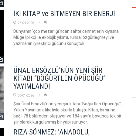
İKİ KİTAP ve BİTMEYEN BİR ENERJİ
26-04-2026
Dünyanın 'çöp mezarlığı'ndan sahte cennetlerin kıyısına:
Müge İplikçi ile ekolojik yıkımı, ruhsal özgürleşmeyi ve
yazmanın iyileştirici gücünü konuştuk
ÜNAL ERSÖZLÜ’NÜN YENİ ŞİİR
KİTABI “BÖĞÜRTLEN ÖPÜCÜĞÜ”
YAYIMLANDI
06-01-2026
Şair Ünal Ersözlü’nün yeni şiir kitabı “Böğürtlen Öpücüğü”,
Yakın Yayınları etiketiyle okurla buluştu.Kitap, birbirine
GÖRSEL SANATLAR
bağlı 78 bölümden oluşuyor ve 184 sayfa boyunca tek bir
şiir olarak kurgulanmış bir yapı sunuyor.
RIZA SÖNMEZ: ‘ANADOLU,