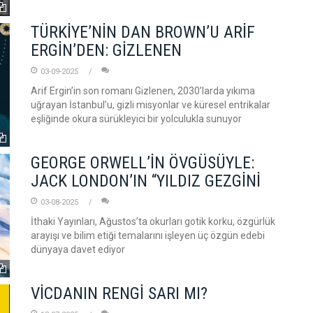
TÜRKİYE’NİN DAN BROWN’U ARİF
ERGİN’DEN: GİZLENEN
03-09-2025
Arif Ergin’in son romanı Gizlenen, 2030’larda yıkıma
uğrayan İstanbul’u, gizli misyonlar ve küresel entrikalar
eşliğinde okura sürükleyici bir yolculukla sunuyor
GEORGE ORWELL’İN ÖVGÜSÜYLE:
JACK LONDON’IN “YILDIZ GEZGİNİ
03-08-2025
İthaki Yayınları, Ağustos’ta okurları gotik korku, özgürlük
arayışı ve bilim etiği temalarını işleyen üç özgün edebi
dünyaya davet ediyor
VİCDANIN RENGİ SARI MI?