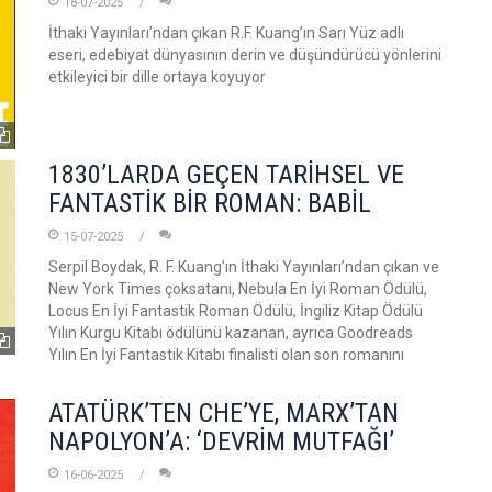
18-07-2025
İthaki Yayınları’ndan çıkan R.F. Kuang’ın Sarı Yüz adlı
eseri, edebiyat dünyasının derin ve düşündürücü yönlerini
etkileyici bir dille ortaya koyuyor
1830’LARDA GEÇEN TARİHSEL VE
FANTASTİK BİR ROMAN: BABİL
15-07-2025
Serpil Boydak, R. F. Kuang’ın İthaki Yayınları’ndan çıkan ve
New York Times çoksatanı, Nebula En İyi Roman Ödülü,
Locus En İyi Fantastik Roman Ödülü, İngiliz Kitap Ödülü
Yılın Kurgu Kitabı ödülünü kazanan, ayrıca Goodreads
Yılın En İyi Fantastik Kitabı finalisti olan son romanını
ATATÜRK’TEN CHE’YE, MARX’TAN
NAPOLYON’A: ‘DEVRİM MUTFAĞI’
16-06-2025