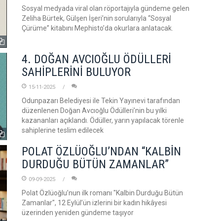
Sosyal medyada viral olan röportajıyla gündeme gelen
Zeliha Bürtek, Gülşen İşeri’nin sorularıyla “Sosyal
Çürüme” kitabını Mephisto’da okurlara anlatacak.
4. DOĞAN AVCIOĞLU ÖDÜLLERİ
SAHİPLERİNİ BULUYOR
15-11-2025
Odunpazarı Belediyesi ile Tekin Yayınevi tarafından
düzenlenen Doğan Avcıoğlu Ödülleri’nin bu yılki
kazananları açıklandı. Ödüller, yarın yapılacak törenle
sahiplerine teslim edilecek
POLAT ÖZLÜOĞLU’NDAN “KALBİN
DURDUĞU BÜTÜN ZAMANLAR”
09-09-2025
Polat Özlüoğlu’nun ilk romanı "Kalbin Durduğu Bütün
Zamanlar", 12 Eylül’ün izlerini bir kadın hikâyesi
üzerinden yeniden gündeme taşıyor