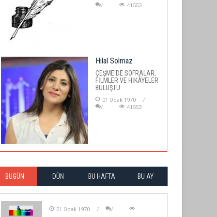
41553
Hilal Solmaz
ÇEŞME'DE SOFRALAR,
FİLMLER VE HİKÂYELER
BULUŞTU
01 Ocak 1970
41553
BUGÜN
DÜN
BU HAFTA
BU AY
01 Ocak 1970