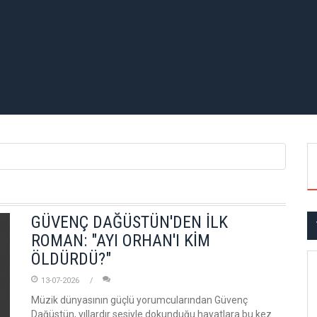
GÜVENÇ DAĞÜSTÜN'DEN İLK
ROMAN: "AYI ORHAN'I KİM
ÖLDÜRDÜ?"
13-07-2026
Müzik dünyasının güçlü yorumcularından Güvenç
Dağüstün, yıllardır sesiyle dokunduğu hayatlara bu kez