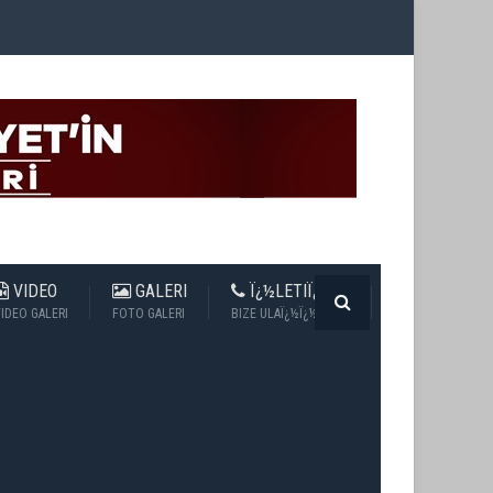
VIDEO
GALERI
Ï¿½LETIÏ¿½IM
IDEO GALERI
FOTO GALERI
BIZE ULAÏ¿½Ï¿½N