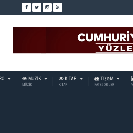
TRO
MÜZİK
KİTAP
TÏ¿½M
MÜZİK
KİTAP
KATEGORILER
V