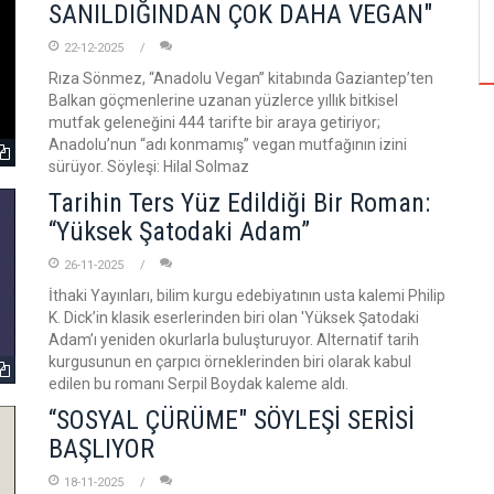
TUZBİBER, EDİNBURGH FRİNGE'DEKİ İLK
SANILDIĞINDAN ÇOK DAHA VEGAN"
GÖSTERİSİNİ DENİZ GÖKTAŞ'LA YAPACAK
22-12-2025
Rıza Sönmez, “Anadolu Vegan” kitabında Gaziantep’ten
Balkan göçmenlerine uzanan yüzlerce yıllık bitkisel
mutfak geleneğini 444 tarifte bir araya getiriyor;
Anadolu’nun “adı konmamış” vegan mutfağının izini
sürüyor. Söyleşi: Hilal Solmaz
Tarihin Ters Yüz Edildiği Bir Roman:
“Yüksek Şatodaki Adam”
26-11-2025
İthaki Yayınları, bilim kurgu edebiyatının usta kalemi Philip
K. Dick’in klasik eserlerinden biri olan 'Yüksek Şatodaki
Adam’ı yeniden okurlarla buluşturuyor. Alternatif tarih
kurgusunun en çarpıcı örneklerinden biri olarak kabul
edilen bu romanı Serpil Boydak kaleme aldı.
“SOSYAL ÇÜRÜME" SÖYLEŞİ SERİSİ
BAŞLIYOR
18-11-2025