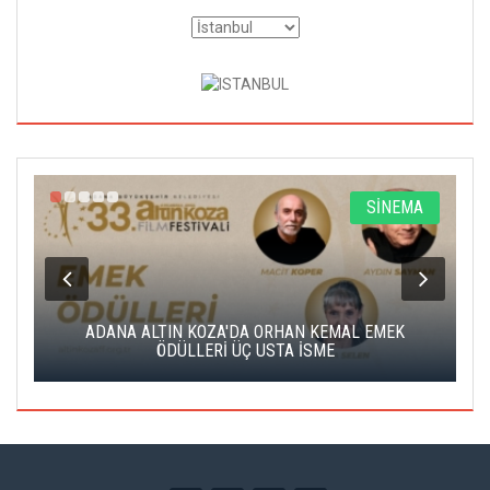
A
SİNEMA
K
ADANA ALTIN KOZA'DA ORHAN KEMAL EMEK
A
ÖDÜLLERİ ÜÇ USTA İSME