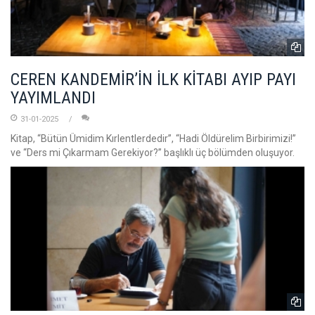
CEREN KANDEMİR’İN İLK KİTABI AYIP PAYI
YAYIMLANDI
31-01-2025
Kitap, “Bütün Ümidim Kırlentlerdedir”, “Hadi Öldürelim Birbirimizi!”
ve “Ders mi Çıkarmam Gerekiyor?” başlıklı üç bölümden oluşuyor.