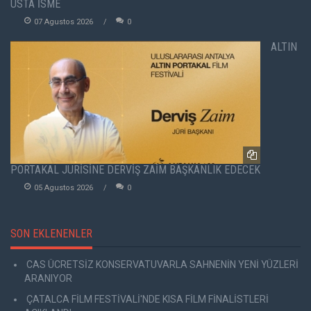
USTA İSME
07 Agustos 2026
0
ALTIN
PORTAKAL JÜRİSİNE DERVİŞ ZAİM BAŞKANLIK EDECEK
05 Agustos 2026
0
SON EKLENENLER
CAS ÜCRETSİZ KONSERVATUVARLA SAHNENİN YENİ YÜZLERİ
ARANIYOR
ÇATALCA FİLM FESTİVALİ'NDE KISA FİLM FİNALİSTLERİ