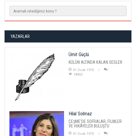
YAZARLAR
Ümit Güçlü
KÜLÜN ALTINDA KALAN SESLER
01 Ocak 1970
18902
Hilal Solmaz
ÇEŞME'DE SOFRALAR, FİLMLER
VE HİKÂYELER BULUŞTU
01 Ocak 1970