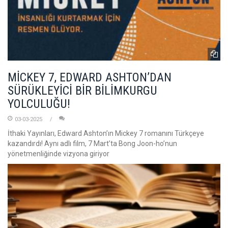
MİCKEY 7, EDWARD ASHTON’DAN
SÜRÜKLEYİCİ BİR BİLİMKURGU
YOLCULUĞU!
03-03-2025
İthaki Yayınları, Edward Ashton’ın Mickey 7 romanını Türkçeye
kazandırdı! Aynı adlı film, 7 Mart’ta Bong Joon-ho’nun
yönetmenliğinde vizyona giriyor