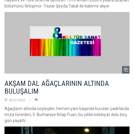
hayatını ve Türk sinema tarihinin 1970’lerden 2000’li yıllara uzanan
bölümünü İletişimci- Yazar Şeyda Taluk ile kaleme alıyor
AKŞAM DAL AĞAÇLARININ ALTINDA
BULUŞALIM
30-07-2024
Ağaçların altında söyleşiler, hemen yanı başında kurulan çadırlarda
imza törenleri, 5. Burhaniye Kitap Fuarı, bu yılda edebiyat dolu beş
gün yaşattı.