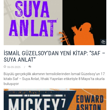
İSMAİL GÜZELSOY’DAN YENİ KİTAP: “SAF –
SUYA ANLAT”
06-05-2025
Büyülü gerçekçilik akımının temsilcilerinden İsmail Güzelsoy’un 17.
kitabı Saf – Suya Anlat, İthaki Yayınları etiketiyle 8 Mayıs’ta okurla
buluşuyor