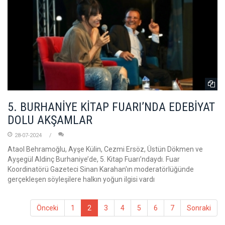
5. BURHANİYE KİTAP FUARI’NDA EDEBİYAT
DOLU AKŞAMLAR
28-07-2024
Ataol Behramoğlu, Ayşe Külin, Cezmi Ersöz, Üstün Dökmen ve
Ayşegül Aldinç Burhaniye’de, 5. Kitap Fuarı’ndaydı. Fuar
Koordinatörü Gazeteci Sinan Karahan'ın moderatörlüğünde
gerçekleşen söyleşilere halkın yoğun ilgisi vardı
Önceki
1
2
3
4
5
6
7
Sonraki