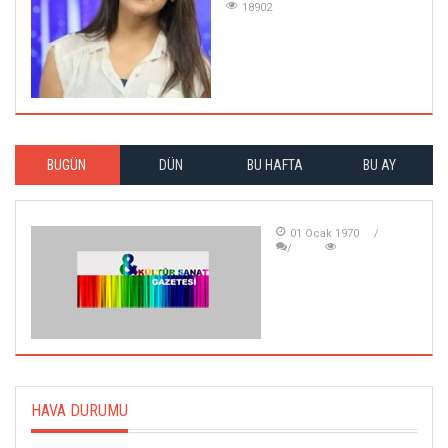
18902
BUGÜN
DÜN
BU HAFTA
BU AY
01 Ocak 1970
HAVA DURUMU