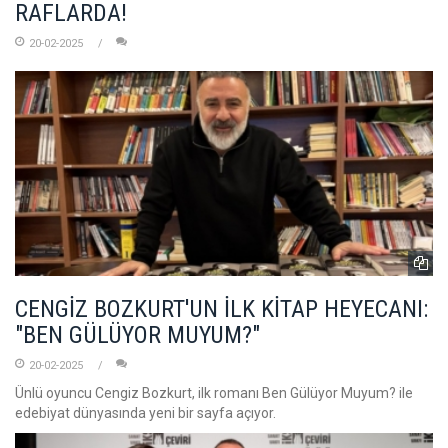
RAFLARDA!
20-02-2025
CENGİZ BOZKURT'UN İLK KİTAP HEYECANI:
"BEN GÜLÜYOR MUYUM?"
20-02-2025
Ünlü oyuncu Cengiz Bozkurt, ilk romanı Ben Gülüyor Muyum? ile
edebiyat dünyasında yeni bir sayfa açıyor.